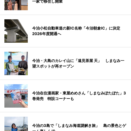
一家で移住し開業
今治小松自動車道の新IC名称「今治朝倉IC」に決定
2026年度開通へ
今治・大島のカレイ山に「遠見茶屋 天」 しまなみ一
望スポットが再オープン
今治在住漫画家・東屋めめさん「しまなみぽたぽた」3
巻発売 特設コーナーも
今治の3島で「しまなみ海道謎解き旅」 島の景色とゲ