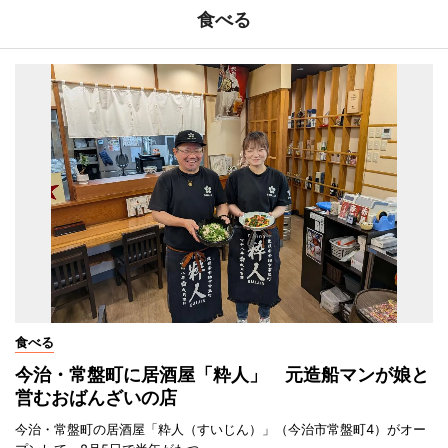
食べる
食べる
今治・常盤町に居酒屋「粋人」 元造船マンが娘と
営むおばんざいの店
今治・常盤町の居酒屋「粋人（すいじん）」（今治市常盤町4）がオー