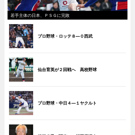
若手主体の日本、ＰＳＧに完敗
プロ野球・ロッテ８―０西武
仙台育英が２回戦へ 高校野球
プロ野球・中日４―１ヤクルト