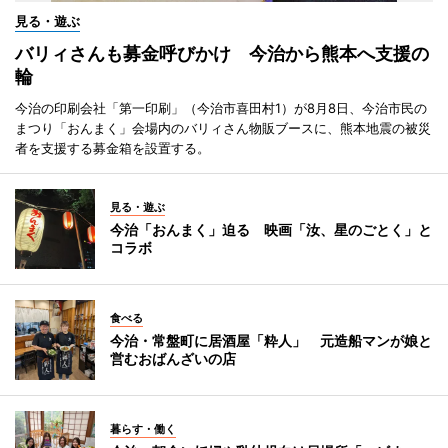
見る・遊ぶ
バリィさんも募金呼びかけ 今治から熊本へ支援の
輪
今治の印刷会社「第一印刷」（今治市喜田村1）が8月8日、今治市民の
まつり「おんまく」会場内のバリィさん物販ブースに、熊本地震の被災
者を支援する募金箱を設置する。
見る・遊ぶ
今治「おんまく」迫る 映画「汝、星のごとく」と
コラボ
食べる
今治・常盤町に居酒屋「粋人」 元造船マンが娘と
営むおばんざいの店
暮らす・働く