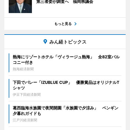
第三者委が調査へ 福岡県議会
もっと見る
みん経トピックス
熱海にリゾートホテル「ヴィラージュ熱海」 全82室バル
コニー付き
熱海経済新聞
下田でバレー「IZUBLUE CUP」 優勝賞品はオリジナルT
シャツ
伊豆下田経済新聞
葛西臨海水族園で夜間開園「水族園で夕涼み」 ペンギン
夕暮れガイドも
江戸川経済新聞