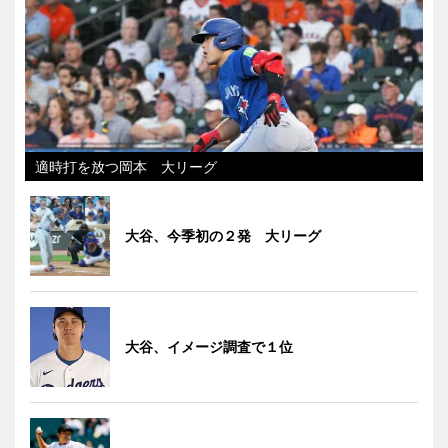
適時打を放つ岡本 大リーグ
大谷、今季初の２発 大リーグ
大谷、イメージ調査で１位