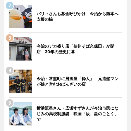
バリィさんも募金呼びかけ 今治から熊本へ
支援の輪
今治のデカ盛り店「信州そば久保田」が閉
店 30年の歴史に幕
今治・常盤町に居酒屋「粋人」 元造船マン
が娘と営むおばんざいの店
横浜流星さん・広瀬すずさんが今治市民にな
じみの高校制服姿 映画「汝、星のごとく」
で