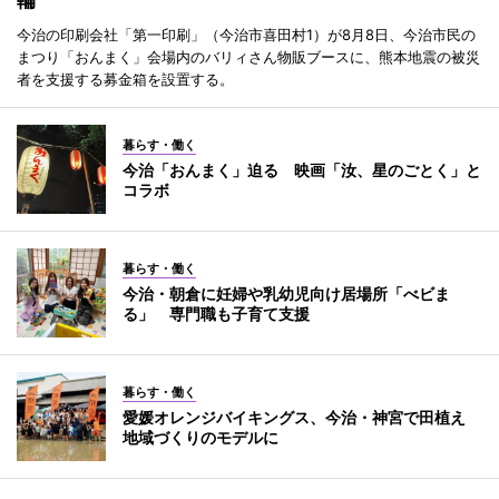
今治の印刷会社「第一印刷」（今治市喜田村1）が8月8日、今治市民の
まつり「おんまく」会場内のバリィさん物販ブースに、熊本地震の被災
者を支援する募金箱を設置する。
暮らす・働く
今治「おんまく」迫る 映画「汝、星のごとく」と
コラボ
暮らす・働く
今治・朝倉に妊婦や乳幼児向け居場所「べビま
る」 専門職も子育て支援
暮らす・働く
愛媛オレンジバイキングス、今治・神宮で田植え
地域づくりのモデルに