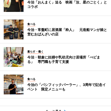
今治「おんまく」迫る 映画「汝、星のごとく」と
コラボ
食べる
今治・常盤町に居酒屋「粋人」 元造船マンが娘と
営むおばんざいの店
暮らす・働く
今治・朝倉に妊婦や乳幼児向け居場所「べビま
る」 専門職も子育て支援
食べる
今治の「パシフィックパーラー」、3周年で記念イ
ベント 限定メニューも