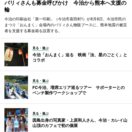
バリィさんも募金呼びかけ 今治から熊本へ支援の
輪
今治の印刷会社「第一印刷」（今治市喜田村1）が8月8日、今治市民の
まつり「おんまく」会場内のバリィさん物販ブースに、熊本地震の被災
者を支援する募金箱を設置する。
見る・遊ぶ
今治「おんまく」迫る 映画「汝、星のごとく」と
コラボ
見る・遊ぶ
FC今治、増席エリア巡るツアー サポーターとの
ベンチ製作ワークショップで
見る・遊ぶ
因島出身の写真家・上原和人さん、今治・カレイ山
山頂のカフェで初の個展