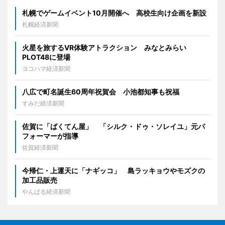
札幌でゲームイベント10月開催へ 高校生向け企画を新設
札幌経済新聞
火星を旅するVR体験アトラクション みなとみらい
PLOT48に登場
ヨコハマ経済新聞
八広で町名誕生60周年祝賀会 小池都知事も祝福
すみだ経済新聞
佐賀に「ばくてん屋」 「シルク・ドゥ・ソレイユ」元パ
フォーマーが指導
佐賀経済新聞
今帰仁・上運天に「ナギッコ」 島ラッキョウやモズクの
加工品販売
やんばる経済新聞