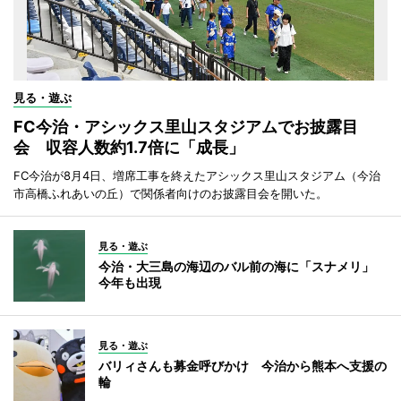
見る・遊ぶ
FC今治・アシックス里山スタジアムでお披露目
会 収容人数約1.7倍に「成長」
FC今治が8月4日、増席工事を終えたアシックス里山スタジアム（今治
市高橋ふれあいの丘）で関係者向けのお披露目会を開いた。
見る・遊ぶ
今治・大三島の海辺のバル前の海に「スナメリ」
今年も出現
見る・遊ぶ
バリィさんも募金呼びかけ 今治から熊本へ支援の
輪