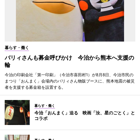
暮らす・働く
バリィさんも募金呼びかけ 今治から熊本へ支援の
輪
今治の印刷会社「第一印刷」（今治市喜田村1）が8月8日、今治市民の
まつり「おんまく」会場内のバリィさん物販ブースに、熊本地震の被災
者を支援する募金箱を設置する。
暮らす・働く
今治「おんまく」迫る 映画「汝、星のごとく」と
コラボ