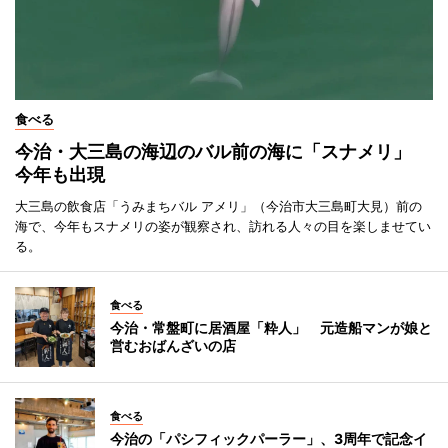
食べる
今治・大三島の海辺のバル前の海に「スナメリ」
今年も出現
大三島の飲食店「うみまちバル アメリ」（今治市大三島町大見）前の
海で、今年もスナメリの姿が観察され、訪れる人々の目を楽しませてい
る。
食べる
今治・常盤町に居酒屋「粋人」 元造船マンが娘と
営むおばんざいの店
食べる
今治の「パシフィックパーラー」、3周年で記念イ