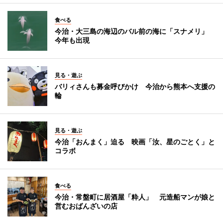
食べる
今治・大三島の海辺のバル前の海に「スナメリ」
今年も出現
見る・遊ぶ
バリィさんも募金呼びかけ 今治から熊本へ支援の
輪
見る・遊ぶ
今治「おんまく」迫る 映画「汝、星のごとく」と
コラボ
食べる
今治・常盤町に居酒屋「粋人」 元造船マンが娘と
営むおばんざいの店