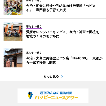
暮らす・働く
今治・朝倉に妊婦や乳幼児向け居場所「べビま
る」 専門職も子育て支援
暮らす・働く
愛媛オレンジバイキングス、今治・神宮で田植え
地域づくりのモデルに
暮らす・働く
今治・大島に美容室とパン店「Nie1066」 京都か
ら一家で移住し開業
もっと見る