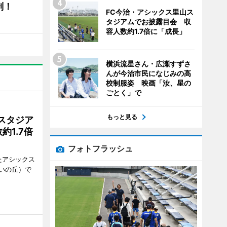
剖！
FC今治・アシックス里山ス
タジアムでお披露目会 収
容人数約1.7倍に「成長」
横浜流星さん・広瀬すずさ
んが今治市民になじみの高
校制服姿 映画「汝、星の
ごとく」で
もっと見る
スタジア
1.7倍
フォトフラッシュ
たアシックス
いの丘）で