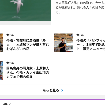
市大三島町大見）前の海で、今年も
姿が観察され、訪れる人々の目を楽
る。
食べる
食べる
今治・常盤町に居酒屋「粋
今治の「パシフィ
人」 元造船マンが娘と営む
ー」、3周年で記
おばんざいの店
ト 限定メニュー
食べる
因島出身の写真家・上原和人
さん、今治・カレイ山山頂の
カフェで初の個展
もっと見る