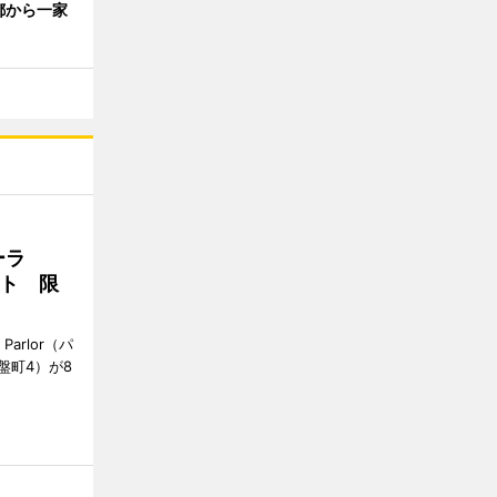
京都から一家
ーラ
ト 限
Parlor（パ
盤町4）が8