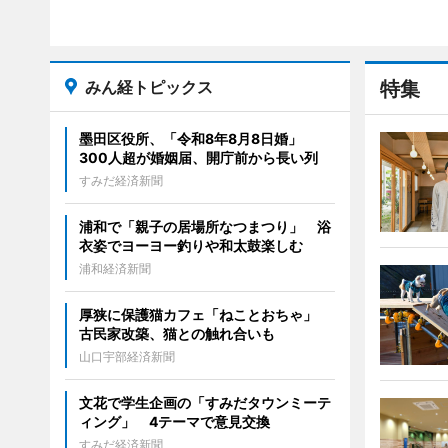
みん経トピックス
特集
墨田区役所、「令和8年8月8日婚」
300人超が婚姻届、開庁前から長い列
すみだ経済新聞
浦和で「親子の居場所なつまつり」 浴
衣姿でヨーヨー釣りや和太鼓楽しむ
浦和経済新聞
厚狭に保護猫カフェ「ねことおちゃ」
古民家改築、猫との触れ合いも
山口宇部経済新聞
文花で学生企画の「すみだタウンミーテ
ィング」 4テーマで意見交換
すみだ経済新聞