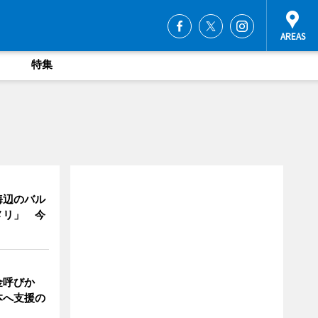
特集
海辺のバル
メリ」 今
金呼びか
本へ支援の