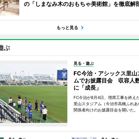
の「しまなみ木のおもちゃ美術館」を徹底解
もっと見る
遊ぶ
見る・遊ぶ
FC今治・アシックス里山
ムでお披露目会 収容人数約
に「成長」
FC今治が8月4日、増席工事を終え
里山スタジアム（今治市高橋ふれあ
関係者向けのお披露目会を開いた。