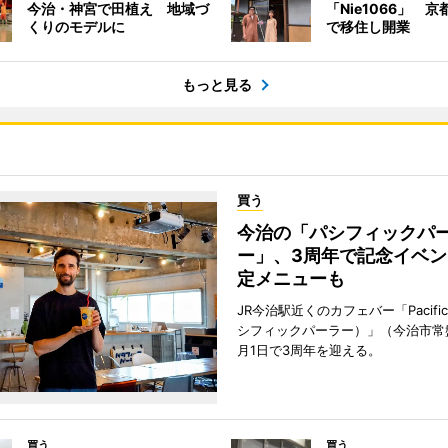
今治・神宮で田植え 地域づ
「Nie1066」 
くりのモデルに
で移住し開業
もっと見る
買う
今治の「パシフィックパ
ー」、3周年で記念イベン
定メニューも
JR今治駅近くのカフェバー「Pacific 
シフィックパーラー）」（今治市常
月1日で3周年を迎える。
買う
買う