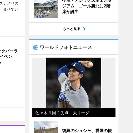
今治・アシックス里山スタ
スナメリの
ジアム ゴール裏北に2階
しませてい
席が誕生
もっと見る
ワールドフォトニュース
ックパーラ
念イベン
も
佐々木６回２失点 大リーグ
復興のシュシャ、愛国の観