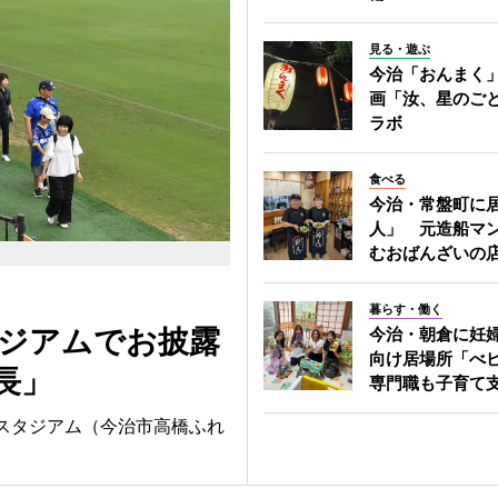
見る・遊ぶ
今治「おんまく
画「汝、星のご
ラボ
食べる
今治・常盤町に
人」 元造船マ
むおばんざいの
暮らす・働く
タジアムでお披露
今治・朝倉に妊
向け居場所「べ
長」
専門職も子育て
山スタジアム（今治市高橋ふれ