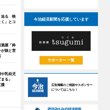
」迫る 映
今治経済新聞を応援しています
とく」とコ
居酒屋「粋
ンが娘と営
店
サポーター 一覧
婦や乳幼児
ビまる」
支援
広告掲載のご相談やスポンサー
についてはこちら！