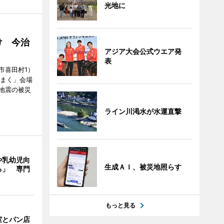
光地に
け 今治
アジア大会公式ウエア発
表
市喜田村1）
んまく」会場
地震の被災
ライン川渇水が水運直撃
や乳幼児向
生成ＡＩ、被災地照らす
る」 専門
もっと見る
室とパン店