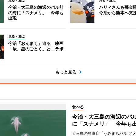
見る・遊ぶ
見る・遊ぶ
今治・大三島の海辺のバル前
バリィさんも募金
の海に「スナメリ」 今年も
今治から熊本へ支
出現
見る・遊ぶ
今治「おんまく」迫る 映画
「汝、星のごとく」とコラボ
もっと見る
食べる
今治・大三島の海辺のバ
に「スナメリ」 今年も
大三島の飲食店「うみまちバル ア