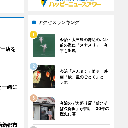
アクセスランキング
今治・大三島の海辺のバル
前の海に「スナメリ」 今
ガー店を
年も出現
今治「おんまく」迫る 映
画「汝、星のごとく」とコ
ラボ
と一緒に
今治のデカ盛り店「信州そ
ば久保田」が閉店 30年の
歴史に幕
治新都市