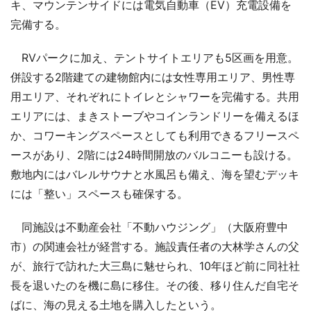
キ、マウンテンサイドには電気自動車（EV）充電設備を
完備する。
RVパークに加え、テントサイトエリアも5区画を用意。
併設する2階建ての建物館内には女性専用エリア、男性専
用エリア、それぞれにトイレとシャワーを完備する。共用
エリアには、まきストーブやコインランドリーを備えるほ
か、コワーキングスペースとしても利用できるフリースペ
ースがあり、2階には24時間開放のバルコニーも設ける。
敷地内にはバレルサウナと水風呂も備え、海を望むデッキ
には「整い」スペースも確保する。
同施設は不動産会社「不動ハウジング」（大阪府豊中
市）の関連会社が経営する。施設責任者の大林学さんの父
が、旅行で訪れた大三島に魅せられ、10年ほど前に同社社
長を退いたのを機に島に移住。その後、移り住んだ自宅そ
ばに、海の見える土地を購入したという。