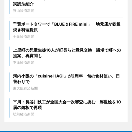
実践法紹介
狭山経済新聞
千葉ポートタワーで「BLUE＆FIRE mini」 地元店が鉄板
焼き料理提供
千葉経済新聞
上里町の児童生徒16人が町長らと意見交換 議場で町への
提案、再質問も
本庄経済新聞
河内小阪の「cuisine HAGI」が2周年 旬の食材使い、日
替わりで
東大阪経済新聞
平川・長谷川鉄工が全国大会一次審査に挑む 浮世絵を10
層の鋼板で再現
弘前経済新聞