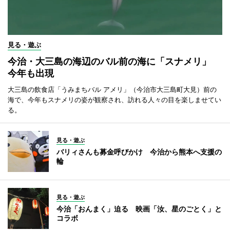
見る・遊ぶ
今治・大三島の海辺のバル前の海に「スナメリ」
今年も出現
大三島の飲食店「うみまちバル アメリ」（今治市大三島町大見）前の
海で、今年もスナメリの姿が観察され、訪れる人々の目を楽しませてい
る。
見る・遊ぶ
バリィさんも募金呼びかけ 今治から熊本へ支援の
輪
見る・遊ぶ
今治「おんまく」迫る 映画「汝、星のごとく」と
コラボ