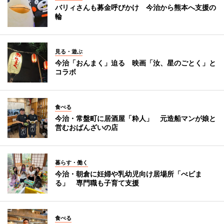
バリィさんも募金呼びかけ 今治から熊本へ支援の
輪
見る・遊ぶ
今治「おんまく」迫る 映画「汝、星のごとく」と
コラボ
食べる
今治・常盤町に居酒屋「粋人」 元造船マンが娘と
営むおばんざいの店
暮らす・働く
今治・朝倉に妊婦や乳幼児向け居場所「べビま
る」 専門職も子育て支援
食べる