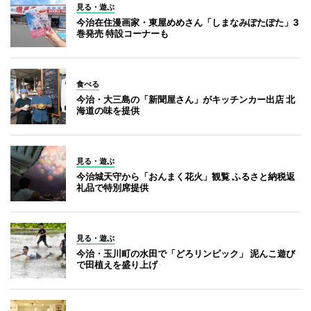
見る・遊ぶ
今治在住漫画家・東屋めめさん「しまなみぽたぽた」3
巻発売 特設コーナーも
食べる
今治・大三島の「新聞屋さん」がキッチンカー出店 北
海道の味を提供
見る・遊ぶ
今治城天守から「おんまく花火」観覧 ふるさと納税返
礼品で特別席提供
見る・遊ぶ
今治・玉川町の水田で「どろリンピック」 泥んこ遊び
で田植えを盛り上げ