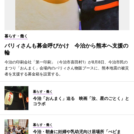
暮らす・働く
バリィさんも募金呼びかけ 今治から熊本へ支援の
輪
今治の印刷会社「第一印刷」（今治市喜田村1）が8月8日、今治市民の
まつり「おんまく」会場内のバリィさん物販ブースに、熊本地震の被災
者を支援する募金箱を設置する。
暮らす・働く
今治「おんまく」迫る 映画「汝、星のごとく」と
コラボ
暮らす・働く
今治・朝倉に妊婦や乳幼児向け居場所「べビま