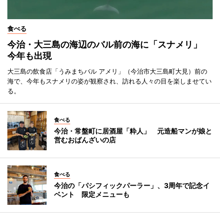
食べる
今治・大三島の海辺のバル前の海に「スナメリ」
今年も出現
大三島の飲食店「うみまちバル アメリ」（今治市大三島町大見）前の
海で、今年もスナメリの姿が観察され、訪れる人々の目を楽しませてい
る。
食べる
今治・常盤町に居酒屋「粋人」 元造船マンが娘と
営むおばんざいの店
食べる
今治の「パシフィックパーラー」、3周年で記念イ
ベント 限定メニューも