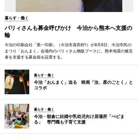
暮らす・働く
バリィさんも募金呼びかけ 今治から熊本へ支援の
輪
今治の印刷会社「第一印刷」（今治市喜田村1）が8月8日、今治市民の
まつり「おんまく」会場内のバリィさん物販ブースに、熊本地震の被災
者を支援する募金箱を設置する。
暮らす・働く
今治「おんまく」迫る 映画「汝、星のごとく」と
コラボ
暮らす・働く
今治・朝倉に妊婦や乳幼児向け居場所「べビま
る」 専門職も子育て支援