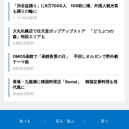
「渋谷盆踊り」に6万7000人 109前に櫓、外国人観光客
も踊りの輪に
シブヤ経済新聞
大丸札幌店で任天堂ポップアップストア 「どうぶつの
森」特設エリアも
札幌経済新聞
OMO5函館で「函館夜景の日」 手回しオルガンで野外劇
テーマ曲
函館経済新聞
香港・九龍塘に韓国料理店「Social」 韓国定番料理を現
代風に
香港経済新聞
食べる
見る・遊ぶ
買う