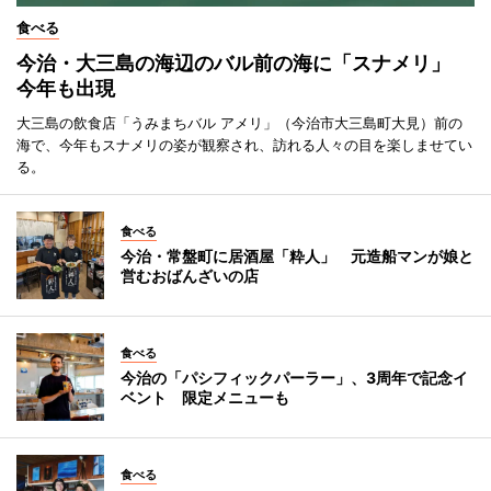
食べる
今治・大三島の海辺のバル前の海に「スナメリ」
今年も出現
大三島の飲食店「うみまちバル アメリ」（今治市大三島町大見）前の
海で、今年もスナメリの姿が観察され、訪れる人々の目を楽しませてい
る。
食べる
今治・常盤町に居酒屋「粋人」 元造船マンが娘と
営むおばんざいの店
食べる
今治の「パシフィックパーラー」、3周年で記念イ
ベント 限定メニューも
食べる