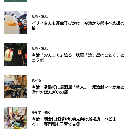
見る・遊ぶ
バリィさんも募金呼びかけ 今治から熊本へ支援の
輪
見る・遊ぶ
今治「おんまく」迫る 映画「汝、星のごとく」と
コラボ
食べる
今治・常盤町に居酒屋「粋人」 元造船マンが娘と
営むおばんざいの店
暮らす・働く
今治・朝倉に妊婦や乳幼児向け居場所「べビま
る」 専門職も子育て支援