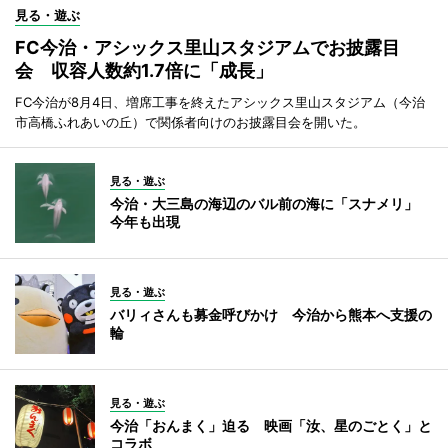
見る・遊ぶ
FC今治・アシックス里山スタジアムでお披露目
会 収容人数約1.7倍に「成長」
FC今治が8月4日、増席工事を終えたアシックス里山スタジアム（今治
市高橋ふれあいの丘）で関係者向けのお披露目会を開いた。
見る・遊ぶ
今治・大三島の海辺のバル前の海に「スナメリ」
今年も出現
見る・遊ぶ
バリィさんも募金呼びかけ 今治から熊本へ支援の
輪
見る・遊ぶ
今治「おんまく」迫る 映画「汝、星のごとく」と
コラボ