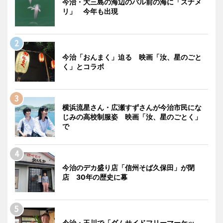
今治・大三島の海辺のバル前の海に「スナメ
リ」 今年も出現
今治「おんまく」迫る 映画「汝、星のごと
く」とコラボ
横浜流星さん・広瀬すずさんが今治市民にな
じみの高校制服姿 映画「汝、星のごとく」
で
今治のデカ盛り店「信州そば久保田」が閉
店 30年の歴史に幕
今治・玉川で「ダムサイドフリーマーケッ