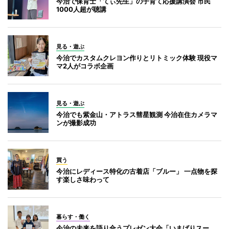
今治で保育士「てぃ先生」の子育て応援講演会 市民
1000人超が聴講
見る・遊ぶ
今治でカスタムクレヨン作りとリトミック体験 現役マ
マ2人がコラボ企画
見る・遊ぶ
今治でも紫金山・アトラス彗星観測 今治在住カメラマ
ンが撮影成功
買う
今治にレディース特化の古着店「ブルー」 一点物を探
す楽しさ味わって
暮らす・働く
今治の未来を語り合うプレゼン大会「いまばりスー