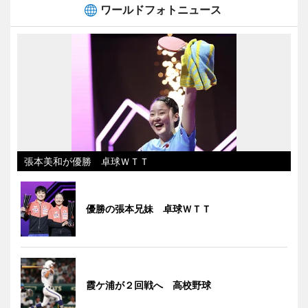
ワールドフォトニュース
張本美和が優勝 卓球ＷＴＴ
優勝の張本兄妹 卓球ＷＴＴ
霞ケ浦が２回戦へ 高校野球