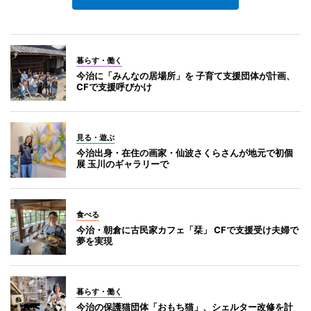
暮らす・働く
今治に「みんなの居場所」を 子育て支援団体が計画、
CFで支援呼びかけ
見る・遊ぶ
今治出身・在住の画家・仙波さくらさんが地元で初個
展 玉川のギャラリーで
食べる
今治・朝倉に古民家カフェ「栞」 CFで支援受け夫婦で
夢を実現
暮らす・働く
今治の保護猫団体「おもち猫」、シェルター改修を計