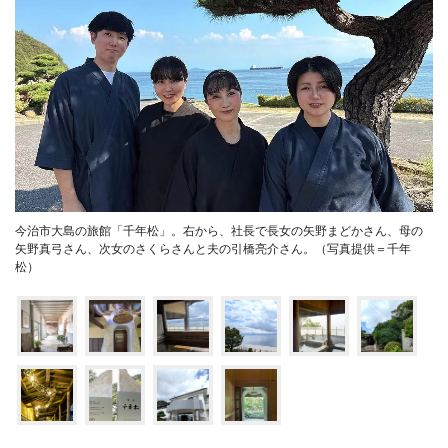
今治市大島の旅館「千年松」。右から、社長で長女の矢野まどかさん、母の
矢野真弓さん、次女のさくらさんと夫の引橋亮介さん。（写真提供＝千年
松）