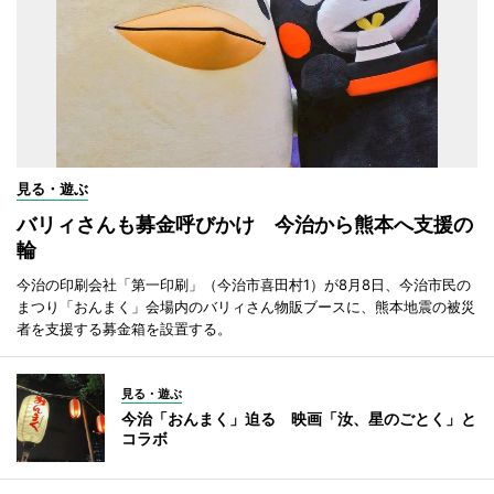
見る・遊ぶ
バリィさんも募金呼びかけ 今治から熊本へ支援の
輪
今治の印刷会社「第一印刷」（今治市喜田村1）が8月8日、今治市民の
まつり「おんまく」会場内のバリィさん物販ブースに、熊本地震の被災
者を支援する募金箱を設置する。
見る・遊ぶ
今治「おんまく」迫る 映画「汝、星のごとく」と
コラボ