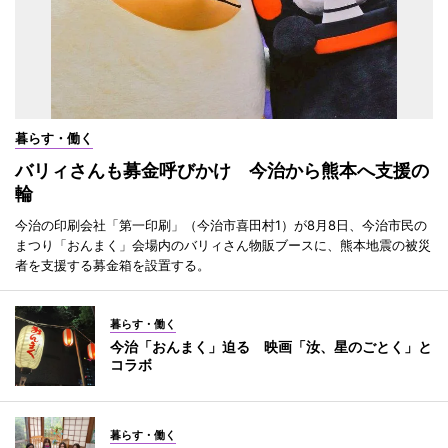
暮らす・働く
バリィさんも募金呼びかけ 今治から熊本へ支援の
輪
今治の印刷会社「第一印刷」（今治市喜田村1）が8月8日、今治市民の
まつり「おんまく」会場内のバリィさん物販ブースに、熊本地震の被災
者を支援する募金箱を設置する。
暮らす・働く
今治「おんまく」迫る 映画「汝、星のごとく」と
コラボ
暮らす・働く