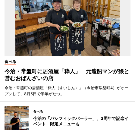
食べる
今治・常盤町に居酒屋「粋人」 元造船マンが娘と
営むおばんざいの店
今治・常盤町の居酒屋「粋人（すいじん）」（今治市常盤町4）がオー
プンして、8月5日で半年がたつ。
食べる
今治の「パシフィックパーラー」、3周年で記念イ
ベント 限定メニューも