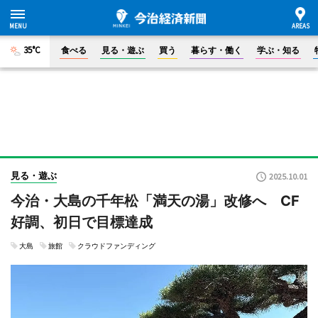
35°C
食べる
見る・遊ぶ
買う
暮らす・働く
学ぶ・知る
見る・遊ぶ
2025.10.01
今治・大島の千年松「満天の湯」改修へ CF
好調、初日で目標達成
大島
旅館
クラウドファンディング