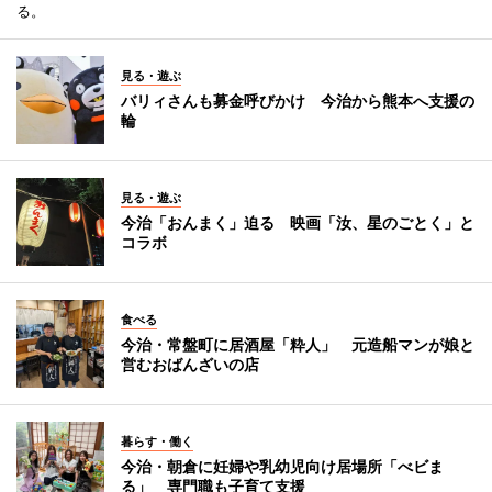
る。
見る・遊ぶ
バリィさんも募金呼びかけ 今治から熊本へ支援の
輪
見る・遊ぶ
今治「おんまく」迫る 映画「汝、星のごとく」と
コラボ
食べる
今治・常盤町に居酒屋「粋人」 元造船マンが娘と
営むおばんざいの店
暮らす・働く
今治・朝倉に妊婦や乳幼児向け居場所「べビま
る」 専門職も子育て支援