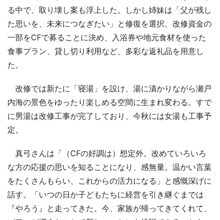
る中で、取り壊し案も浮上した。しかし姉妹は「父が残し
た思いを、未来につなぎたい」と修復を選択。改修資金の
一部をCFで募ることに決め、入浴券や地元食材を使った
食事プラン、貸し切り利用など、多彩な返礼品を用意し
た。
改修では新たに「寝湯」を設け、湯に漬かりながら瀬戸
内海の景色をゆったり楽しめる空間に生まれ変わる。すで
に男湯は改修工事が完了しており、今秋には女湯も工事予
定。
真弓さんは「（CFの好調は）想定外。改めていろいろ
な方の応援の思いを知ることになり、感無量。温かい言葉
をたくさんもらい、これからの活力になる」と感慨深げに
話す。「いつの日か子どもたちに経営を引き継ぐまでは
『やろう』と走ってきた。今、家族が帰ってきてくれて、