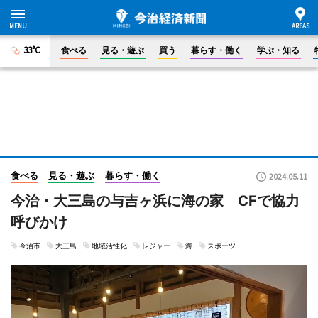
33°C
食べる
見る・遊ぶ
買う
暮らす・働く
学ぶ・知る
食べる
見る・遊ぶ
暮らす・働く
2024.05.11
今治・大三島の与吉ヶ浜に海の家 CFで協力
呼びかけ
今治市
大三島
地域活性化
レジャー
海
スポーツ