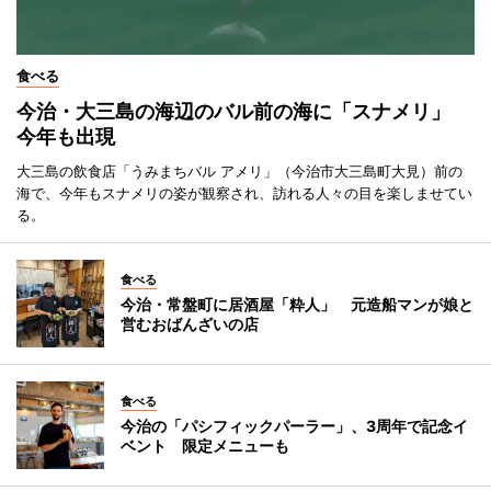
食べる
今治・大三島の海辺のバル前の海に「スナメリ」
今年も出現
大三島の飲食店「うみまちバル アメリ」（今治市大三島町大見）前の
海で、今年もスナメリの姿が観察され、訪れる人々の目を楽しませてい
る。
食べる
今治・常盤町に居酒屋「粋人」 元造船マンが娘と
営むおばんざいの店
食べる
今治の「パシフィックパーラー」、3周年で記念イ
ベント 限定メニューも