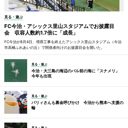
見る・遊ぶ
FC今治・アシックス里山スタジアムでお披露目
会 収容人数約1.7倍に「成長」
FC今治が8月4日、増席工事を終えたアシックス里山スタジアム（今治
市高橋ふれあいの丘）で関係者向けのお披露目会を開いた。
見る・遊ぶ
今治・大三島の海辺のバル前の海に「スナメリ」
今年も出現
見る・遊ぶ
バリィさんも募金呼びかけ 今治から熊本へ支援の
輪
見る・遊ぶ