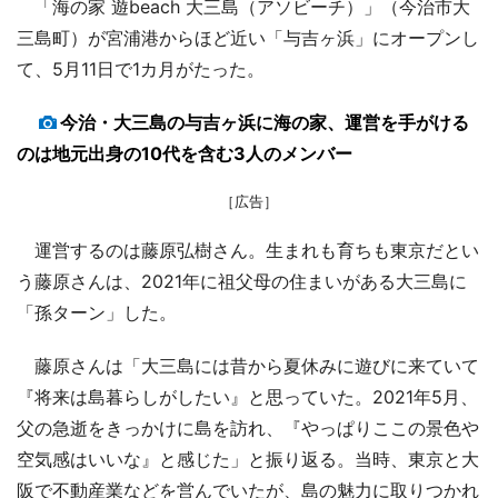
「海の家 遊beach 大三島（アソビーチ）」（今治市大
三島町）が宮浦港からほど近い「与吉ヶ浜」にオープンし
て、5月11日で1カ月がたった。
今治・大三島の与吉ヶ浜に海の家、運営を手がける
のは地元出身の10代を含む3人のメンバー
［広告］
運営するのは藤原弘樹さん。生まれも育ちも東京だとい
う藤原さんは、2021年に祖父母の住まいがある大三島に
「孫ターン」した。
藤原さんは「大三島には昔から夏休みに遊びに来ていて
『将来は島暮らしがしたい』と思っていた。2021年5月、
父の急逝をきっかけに島を訪れ、『やっぱりここの景色や
空気感はいいな』と感じた」と振り返る。当時、東京と大
阪で不動産業などを営んでいたが、島の魅力に取りつかれ