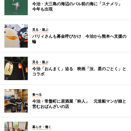
今治・大三島の海辺のバル前の海に「スナメリ」
今年も出現
見る・遊ぶ
バリィさんも募金呼びかけ 今治から熊本へ支援の
輪
見る・遊ぶ
今治「おんまく」迫る 映画「汝、星のごとく」と
コラボ
食べる
今治・常盤町に居酒屋「粋人」 元造船マンが娘と
営むおばんざいの店
暮らす・働く