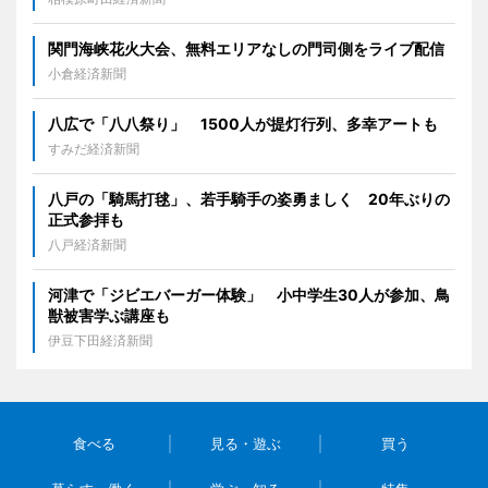
関門海峡花火大会、無料エリアなしの門司側をライブ配信
小倉経済新聞
八広で「八八祭り」 1500人が提灯行列、多幸アートも
すみだ経済新聞
八戸の「騎馬打毬」、若手騎手の姿勇ましく 20年ぶりの
正式参拝も
八戸経済新聞
河津で「ジビエバーガー体験」 小中学生30人が参加、鳥
獣被害学ぶ講座も
伊豆下田経済新聞
食べる
見る・遊ぶ
買う