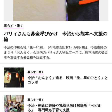
暮らす・働く
バリィさんも募金呼びかけ 今治から熊本へ支援の
輪
今治の印刷会社「第一印刷」（今治市喜田村1）が8月8日、今治市民の
まつり「おんまく」会場内のバリィさん物販ブースに、熊本地震の被災
者を支援する募金箱を設置する。
暮らす・働く
今治「おんまく」迫る 映画「汝、星のごとく」と
コラボ
暮らす・働く
今治・朝倉に妊婦や乳幼児向け居場所「べビま
る」 専門職も子育て支援