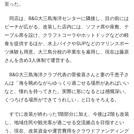
至った。
同店は、B&G大三島海洋センターに隣接し、目の前には
ビーチが広がる。改装した店内には、ソファ席や座敷、テ
ーブル席を設け、クラフトコーラやホットドッグなどの軽
食を提供するほか、水上バイクやSUPなどのマリンスポー
ツ体験も用意。大三島分校の卒業生を雇用し、現在は藤原
さんを含め3人体制で運営する。
B&G大三島海洋クラブ代表の菅俊喜さんと妻の千恵子さ
んは「海を眺めながらゆっくり過ごせる場所があればいい
なと、憧れを持ってきた。実際に形になるとは感慨深い。
くつろげる場所ができてうれしい」と口をそろえる。
すでに改装が終わった1階部分に加え、今後は2階も改装
し、地域住民や観光客が過ごせる交流拠点を目指すとい
う。現在、改装資金や運営費用をクラウドファンディング