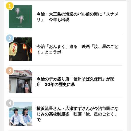
今治・大三島の海辺のバル前の海に「スナメ
リ」 今年も出現
今治「おんまく」迫る 映画「汝、星のごと
く」とコラボ
今治のデカ盛り店「信州そば久保田」が閉
店 30年の歴史に幕
横浜流星さん・広瀬すずさんが今治市民にな
じみの高校制服姿 映画「汝、星のごとく」
で