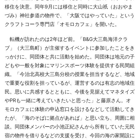
移住を決意。同年9月には移住と同時に大山祇（おおやま
づみ）神社参道の物件で、「大阪ではやっていた」という
クラフトコーラ専門店「オモロカフェ」を開いた。
転機が訪れたのは2年ほど前。「B&G大三島海洋クラ
ブ」（大三島町）が主催するイベントに参加したことをき
っかけに、同団体と共に活動を始めた。同団体は地元の子
どもや一般を対象にマリンスポーツ体験を提供する民間組
織。「今治北高校大三島分校の授業を担当するなど、地域
で重要な役割を担っているが、運営するのは有志の地域住
民。思いに共感するとともに、今後を見据えてマネタイズ
やPRも一緒に考えていきたいと思った」と藤原さん。オ
モロカフェに体験の申込窓口を設けるなどして活動してき
たが、「海のそばに拠点があれば」と思い立ち、周囲に相
談。同団体メンバーの小池正紀さんから所有していた元民
宿の物件を借りるなどの支援を受け、今回の海の家開設に