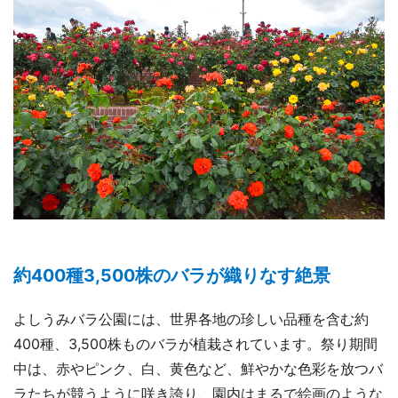
約400種3,500株のバラが織りなす絶景
よしうみバラ公園には、世界各地の珍しい品種を含む約
400種、3,500株ものバラが植栽されています。祭り期間
中は、赤やピンク、白、黄色など、鮮やかな色彩を放つバ
ラたちが競うように咲き誇り、園内はまるで絵画のような