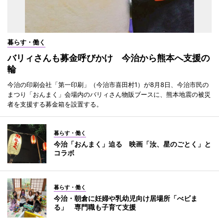
暮らす・働く
バリィさんも募金呼びかけ 今治から熊本へ支援の
輪
今治の印刷会社「第一印刷」（今治市喜田村1）が8月8日、今治市民の
まつり「おんまく」会場内のバリィさん物販ブースに、熊本地震の被災
者を支援する募金箱を設置する。
暮らす・働く
今治「おんまく」迫る 映画「汝、星のごとく」と
コラボ
暮らす・働く
今治・朝倉に妊婦や乳幼児向け居場所「べビま
る」 専門職も子育て支援