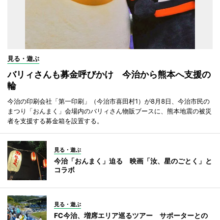
見る・遊ぶ
バリィさんも募金呼びかけ 今治から熊本へ支援の
輪
今治の印刷会社「第一印刷」（今治市喜田村1）が8月8日、今治市民の
まつり「おんまく」会場内のバリィさん物販ブースに、熊本地震の被災
者を支援する募金箱を設置する。
見る・遊ぶ
今治「おんまく」迫る 映画「汝、星のごとく」と
コラボ
見る・遊ぶ
FC今治、増席エリア巡るツアー サポーターとの