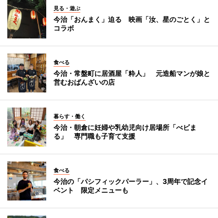
見る・遊ぶ
今治「おんまく」迫る 映画「汝、星のごとく」と
コラボ
食べる
今治・常盤町に居酒屋「粋人」 元造船マンが娘と
営むおばんざいの店
暮らす・働く
今治・朝倉に妊婦や乳幼児向け居場所「べビま
る」 専門職も子育て支援
食べる
今治の「パシフィックパーラー」、3周年で記念イ
ベント 限定メニューも