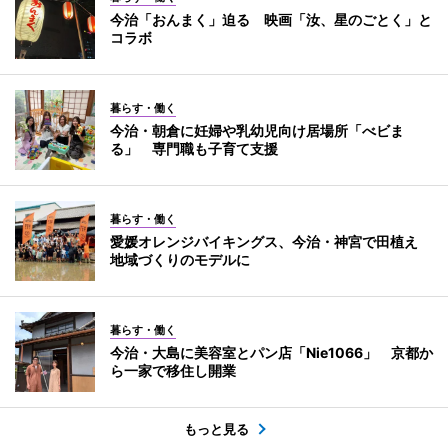
今治「おんまく」迫る 映画「汝、星のごとく」と
コラボ
暮らす・働く
今治・朝倉に妊婦や乳幼児向け居場所「べビま
る」 専門職も子育て支援
暮らす・働く
愛媛オレンジバイキングス、今治・神宮で田植え
地域づくりのモデルに
暮らす・働く
今治・大島に美容室とパン店「Nie1066」 京都か
ら一家で移住し開業
もっと見る