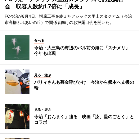
会 収容人数約1.7倍に「成長」
FC今治が8月4日、増席工事を終えたアシックス里山スタジアム（今治
市高橋ふれあいの丘）で関係者向けのお披露目会を開いた。
食べる
今治・大三島の海辺のバル前の海に「スナメリ」
今年も出現
見る・遊ぶ
バリィさんも募金呼びかけ 今治から熊本へ支援の
輪
見る・遊ぶ
今治「おんまく」迫る 映画「汝、星のごとく」と
コラボ