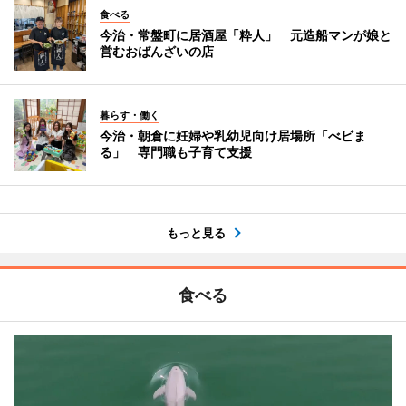
食べる
今治・常盤町に居酒屋「粋人」 元造船マンが娘と
営むおばんざいの店
暮らす・働く
今治・朝倉に妊婦や乳幼児向け居場所「べビま
る」 専門職も子育て支援
もっと見る
食べる