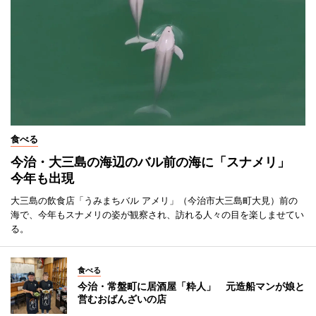
食べる
今治・大三島の海辺のバル前の海に「スナメリ」
今年も出現
大三島の飲食店「うみまちバル アメリ」（今治市大三島町大見）前の
海で、今年もスナメリの姿が観察され、訪れる人々の目を楽しませてい
る。
食べる
今治・常盤町に居酒屋「粋人」 元造船マンが娘と
営むおばんざいの店