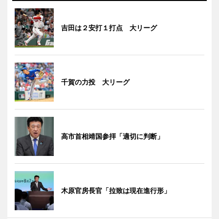
吉田は２安打１打点 大リーグ
千賀の力投 大リーグ
高市首相靖国参拝「適切に判断」
木原官房長官「拉致は現在進行形」