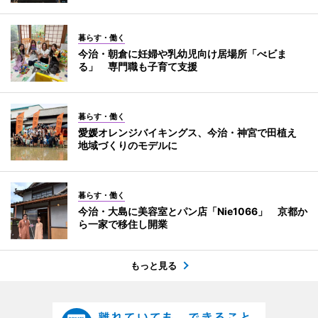
暮らす・働く
今治・朝倉に妊婦や乳幼児向け居場所「べビま
る」 専門職も子育て支援
暮らす・働く
愛媛オレンジバイキングス、今治・神宮で田植え
地域づくりのモデルに
暮らす・働く
今治・大島に美容室とパン店「Nie1066」 京都か
ら一家で移住し開業
もっと見る