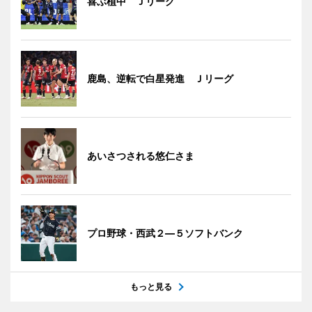
喜ぶ植中 Ｊリーグ
鹿島、逆転で白星発進 Ｊリーグ
あいさつされる悠仁さま
プロ野球・西武２―５ソフトバンク
もっと見る