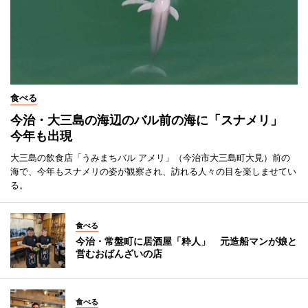
食べる
今治・大三島の海辺のバル前の海に「スナメリ」
今年も出現
大三島の飲食店「うみまちバル アメリ」（今治市大三島町大見）前の
海で、今年もスナメリの姿が観察され、訪れる人々の目を楽しませてい
る。
食べる
今治・常盤町に居酒屋「粋人」 元造船マンが娘と
営むおばんざいの店
食べる