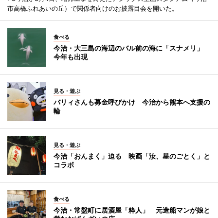
市高橋ふれあいの丘）で関係者向けのお披露目会を開いた。
食べる
今治・大三島の海辺のバル前の海に「スナメリ」
今年も出現
見る・遊ぶ
バリィさんも募金呼びかけ 今治から熊本へ支援の
輪
見る・遊ぶ
今治「おんまく」迫る 映画「汝、星のごとく」と
コラボ
食べる
今治・常盤町に居酒屋「粋人」 元造船マンが娘と