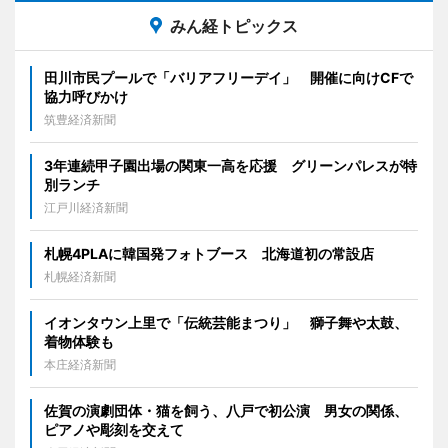
みん経トピックス
田川市民プールで「バリアフリーデイ」 開催に向けCFで
協力呼びかけ
筑豊経済新聞
3年連続甲子園出場の関東一高を応援 グリーンパレスが特
別ランチ
江戸川経済新聞
札幌4PLAに韓国発フォトブース 北海道初の常設店
札幌経済新聞
イオンタウン上里で「伝統芸能まつり」 獅子舞や太鼓、
着物体験も
本庄経済新聞
佐賀の演劇団体・猫を飼う、八戸で初公演 男女の関係、
ピアノや彫刻を交えて