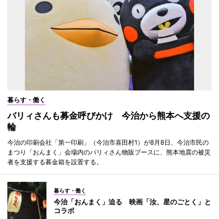
暮らす・働く
バリィさんも募金呼びかけ 今治から熊本へ支援の
輪
今治の印刷会社「第一印刷」（今治市喜田村1）が8月8日、今治市民の
まつり「おんまく」会場内のバリィさん物販ブースに、熊本地震の被災
者を支援する募金箱を設置する。
暮らす・働く
今治「おんまく」迫る 映画「汝、星のごとく」と
コラボ