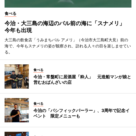
食べる
今治・大三島の海辺のバル前の海に「スナメリ」
今年も出現
大三島の飲食店「うみまちバル アメリ」（今治市大三島町大見）前の
海で、今年もスナメリの姿が観察され、訪れる人々の目を楽しませてい
る。
食べる
今治・常盤町に居酒屋「粋人」 元造船マンが娘と
営むおばんざいの店
食べる
今治の「パシフィックパーラー」、3周年で記念イ
ベント 限定メニューも