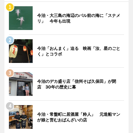
今治・大三島の海辺のバル前の海に「スナメ
リ」 今年も出現
今治「おんまく」迫る 映画「汝、星のごと
く」とコラボ
今治のデカ盛り店「信州そば久保田」が閉
店 30年の歴史に幕
今治・常盤町に居酒屋「粋人」 元造船マン
が娘と営むおばんざいの店