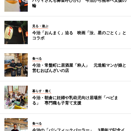
バリィさんも募金呼びかけ 今治から熊本へ支援の
輪
見る・遊ぶ
今治「おんまく」迫る 映画「汝、星のごとく」と
コラボ
食べる
今治・常盤町に居酒屋「粋人」 元造船マンが娘と
営むおばんざいの店
暮らす・働く
今治・朝倉に妊婦や乳幼児向け居場所「べビま
る」 専門職も子育て支援
食べる
今治の「パシフィックパーラー」、3周年で記念イ