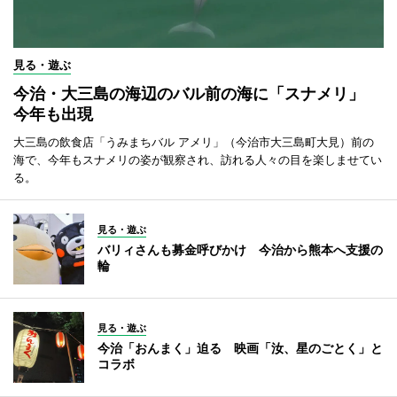
見る・遊ぶ
今治・大三島の海辺のバル前の海に「スナメリ」
今年も出現
大三島の飲食店「うみまちバル アメリ」（今治市大三島町大見）前の
海で、今年もスナメリの姿が観察され、訪れる人々の目を楽しませてい
る。
見る・遊ぶ
バリィさんも募金呼びかけ 今治から熊本へ支援の
輪
見る・遊ぶ
今治「おんまく」迫る 映画「汝、星のごとく」と
コラボ