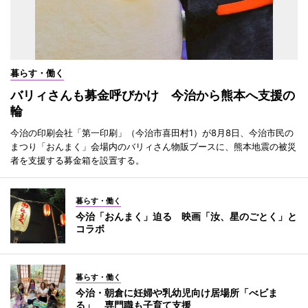
暮らす・働く
バリィさんも募金呼びかけ 今治から熊本へ支援の
輪
今治の印刷会社「第一印刷」（今治市喜田村1）が8月8日、今治市民の
まつり「おんまく」会場内のバリィさん物販ブースに、熊本地震の被災
者を支援する募金箱を設置する。
暮らす・働く
今治「おんまく」迫る 映画「汝、星のごとく」と
コラボ
暮らす・働く
今治・朝倉に妊婦や乳幼児向け居場所「べビま
る」 専門職も子育て支援