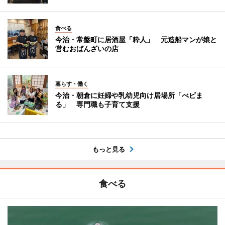
食べる
今治・常盤町に居酒屋「粋人」 元造船マンが娘と
営むおばんざいの店
暮らす・働く
今治・朝倉に妊婦や乳幼児向け居場所「べビま
る」 専門職も子育て支援
もっと見る
食べる