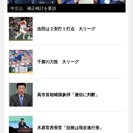
中立公、補正検討を要請
吉田は２安打１打点 大リーグ
千賀の力投 大リーグ
高市首相靖国参拝「適切に判断」
木原官房長官「拉致は現在進行形」