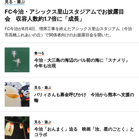
見る・遊ぶ
FC今治・アシックス里山スタジアムでお披露目
会 収容人数約1.7倍に「成長」
FC今治が8月4日、増席工事を終えたアシックス里山スタジアム（今治
市高橋ふれあいの丘）で関係者向けのお披露目会を開いた。
食べる
今治・大三島の海辺のバル前の海に「スナメリ」
今年も出現
見る・遊ぶ
バリィさんも募金呼びかけ 今治から熊本へ支援の
輪
見る・遊ぶ
今治「おんまく」迫る 映画「汝、星のごとく」と
コラボ