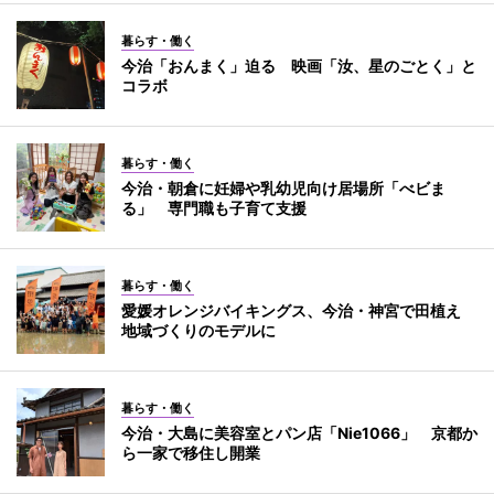
暮らす・働く
今治「おんまく」迫る 映画「汝、星のごとく」と
コラボ
暮らす・働く
今治・朝倉に妊婦や乳幼児向け居場所「べビま
る」 専門職も子育て支援
暮らす・働く
愛媛オレンジバイキングス、今治・神宮で田植え
地域づくりのモデルに
暮らす・働く
今治・大島に美容室とパン店「Nie1066」 京都か
ら一家で移住し開業