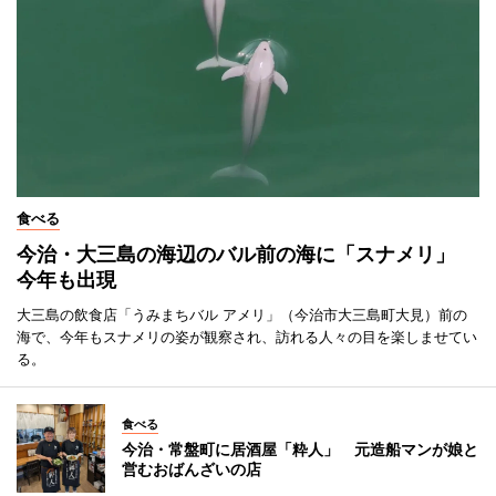
食べる
今治・大三島の海辺のバル前の海に「スナメリ」
今年も出現
大三島の飲食店「うみまちバル アメリ」（今治市大三島町大見）前の
海で、今年もスナメリの姿が観察され、訪れる人々の目を楽しませてい
る。
食べる
今治・常盤町に居酒屋「粋人」 元造船マンが娘と
営むおばんざいの店