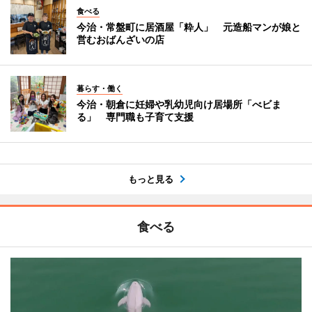
食べる
今治・常盤町に居酒屋「粋人」 元造船マンが娘と
営むおばんざいの店
暮らす・働く
今治・朝倉に妊婦や乳幼児向け居場所「べビま
る」 専門職も子育て支援
もっと見る
食べる