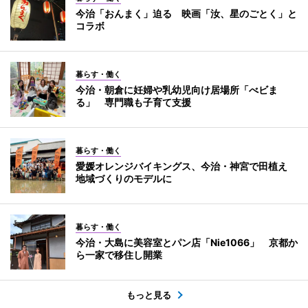
今治「おんまく」迫る 映画「汝、星のごとく」と
コラボ
暮らす・働く
今治・朝倉に妊婦や乳幼児向け居場所「べビま
る」 専門職も子育て支援
暮らす・働く
愛媛オレンジバイキングス、今治・神宮で田植え
地域づくりのモデルに
暮らす・働く
今治・大島に美容室とパン店「Nie1066」 京都か
ら一家で移住し開業
もっと見る