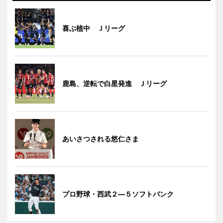
喜ぶ植中 Ｊリーグ
鹿島、逆転で白星発進 Ｊリーグ
あいさつされる悠仁さま
プロ野球・西武２―５ソフトバンク