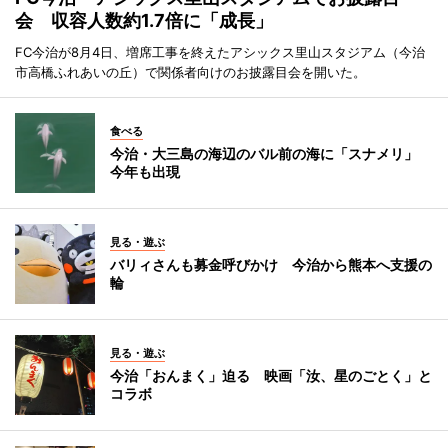
会 収容人数約1.7倍に「成長」
FC今治が8月4日、増席工事を終えたアシックス里山スタジアム（今治
市高橋ふれあいの丘）で関係者向けのお披露目会を開いた。
食べる
今治・大三島の海辺のバル前の海に「スナメリ」
今年も出現
見る・遊ぶ
バリィさんも募金呼びかけ 今治から熊本へ支援の
輪
見る・遊ぶ
今治「おんまく」迫る 映画「汝、星のごとく」と
コラボ