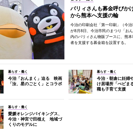
バリィさんも募金呼びか
から熊本へ支援の輪
今治の印刷会社「第一印刷」（今治
が8月8日、今治市民のまつり「お
内のバリィさん物販ブースに、熊本
者を支援する募金箱を設置する。
暮らす・働く
暮らす・働く
今治「おんまく」迫る 映画
今治・朝倉に妊婦
「汝、星のごとく」とコラボ
け居場所「べビま
職も子育て支援
暮らす・働く
愛媛オレンジバイキングス、
今治・神宮で田植え 地域づ
くりのモデルに