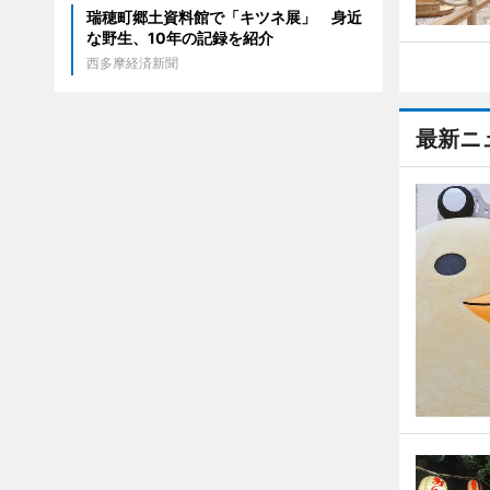
瑞穂町郷土資料館で「キツネ展」 身近
な野生、10年の記録を紹介
西多摩経済新聞
最新ニ