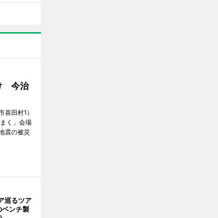
け 今治
市喜田村1）
んまく」会場
地震の被災
ア巡るツア
のベンチ製
で