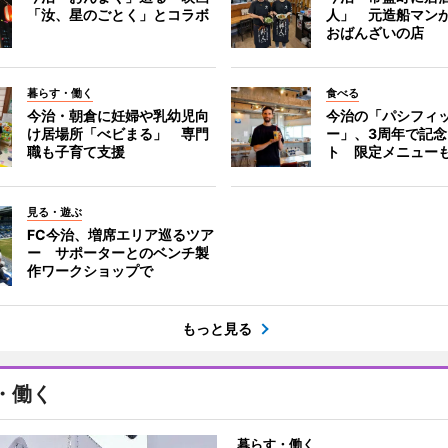
「汝、星のごとく」とコラボ
人」 元造船マン
おばんざいの店
暮らす・働く
食べる
今治・朝倉に妊婦や乳幼児向
今治の「パシフィ
け居場所「べビまる」 専門
ー」、3周年で記
職も子育て支援
ト 限定メニュー
見る・遊ぶ
FC今治、増席エリア巡るツア
ー サポーターとのベンチ製
作ワークショップで
もっと見る
・働く
暮らす・働く