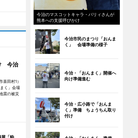
今治のマスコットキャラ・バリィさんが
熊本への支援呼びかけ
今治市民のまつり「おんま
く」 会場準備の様子
け 今治
今治・「おんまく」開催へ
向け準備進む
市喜田村1）
んまく」会場
地震の被災
今治・広小路で「おんま
く」準備 ちょうちん取り
付け
酒屋「粋