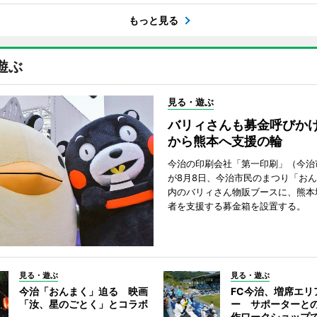
もっと見る
遊ぶ
見る・遊ぶ
バリィさんも募金呼びか
から熊本へ支援の輪
今治の印刷会社「第一印刷」（今治
が8月8日、今治市民のまつり「お
内のバリィさん物販ブースに、熊本
者を支援する募金箱を設置する。
見る・遊ぶ
見る・遊ぶ
今治「おんまく」迫る 映画
FC今治、増席エリ
「汝、星のごとく」とコラボ
ー サポーターと
作ワークショップ