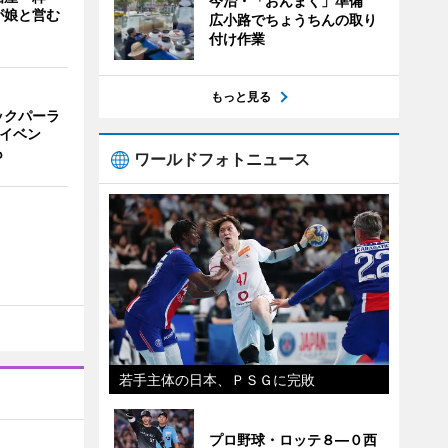
今治・「おんまく」準備
が娘と営む
広小路でちょうちんの取り
付け作業
もっと見る
ックパーラ
念イベン
も
ワールドフォトニュース
若手主体の日本、ＰＳＧに完敗
プロ野球・ロッテ８―０西