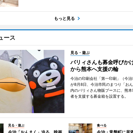
もっと見る
ュース
見る・遊ぶ
バリィさんも募金呼びか
から熊本へ支援の輪
今治の印刷会社「第一印刷」（今治
が8月8日、今治市民のまつり「お
内のバリィさん物販ブースに、熊本
者を支援する募金箱を設置する。
見る・遊ぶ
食べる
今治「おんまく」迫る 映画
今治・常盤町に居