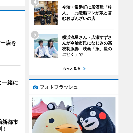
今治・常盤町に居酒屋「粋
人」 元造船マンが娘と営
むおばんざいの店
横浜流星さん・広瀬すずさ
ガー店を
んが今治市民になじみの高
校制服姿 映画「汝、星の
ごとく」で
もっと見る
と一緒に
フォトフラッシュ
治新都市
剖！