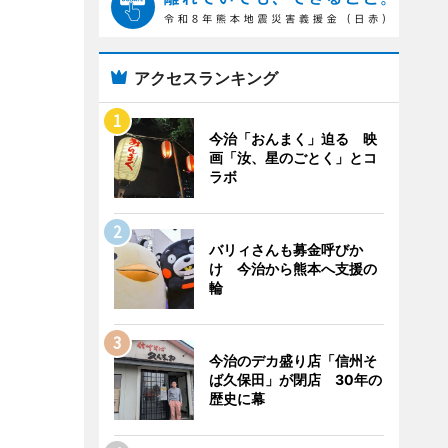
アクセスランキング
今治「おんまく」迫る 映
画「汝、星のごとく」とコ
ラボ
バリィさんも募金呼びか
け 今治から熊本へ支援の
輪
今治のデカ盛り店「信州そ
ば久保田」が閉店 30年の
歴史に幕