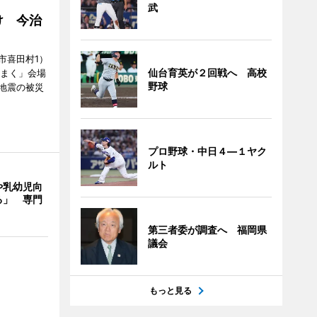
武
け 今治
市喜田村1）
仙台育英が２回戦へ 高校
んまく」会場
野球
地震の被災
プロ野球・中日４―１ヤク
ルト
や乳幼児向
る」 専門
第三者委が調査へ 福岡県
議会
もっと見る