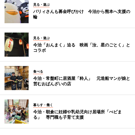
見る・遊ぶ
バリィさんも募金呼びかけ 今治から熊本へ支援の
輪
見る・遊ぶ
今治「おんまく」迫る 映画「汝、星のごとく」と
コラボ
食べる
今治・常盤町に居酒屋「粋人」 元造船マンが娘と
営むおばんざいの店
暮らす・働く
今治・朝倉に妊婦や乳幼児向け居場所「べビま
る」 専門職も子育て支援