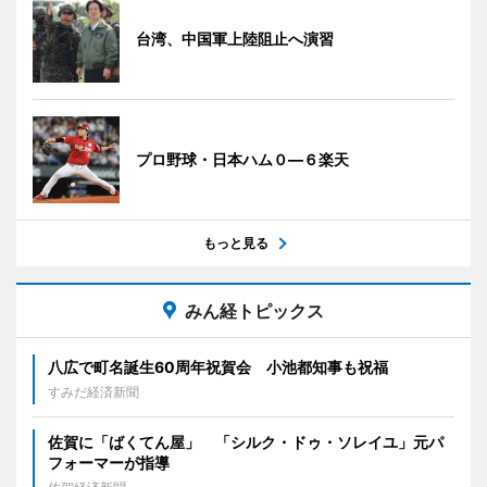
台湾、中国軍上陸阻止へ演習
プロ野球・日本ハム０―６楽天
もっと見る
みん経トピックス
八広で町名誕生60周年祝賀会 小池都知事も祝福
すみだ経済新聞
佐賀に「ばくてん屋」 「シルク・ドゥ・ソレイユ」元パ
フォーマーが指導