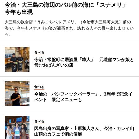
今治・大三島の海辺のバル前の海に「スナメリ」
今年も出現
大三島の飲食店「うみまちバル アメリ」（今治市大三島町大見）前の
海で、今年もスナメリの姿が観察され、訪れる人々の目を楽しませてい
る。
食べる
今治・常盤町に居酒屋「粋人」 元造船マンが娘と
営むおばんざいの店
食べる
今治の「パシフィックパーラー」、3周年で記念イ
ベント 限定メニューも
食べる
因島出身の写真家・上原和人さん、今治・カレイ山
山頂のカフェで初の個展