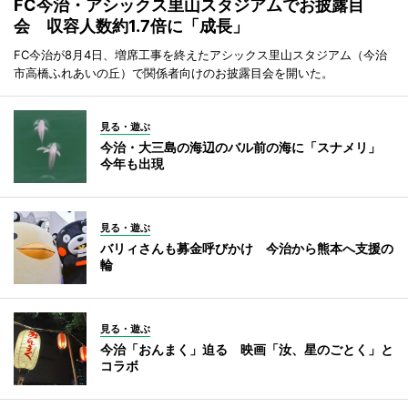
FC今治・アシックス里山スタジアムでお披露目
会 収容人数約1.7倍に「成長」
FC今治が8月4日、増席工事を終えたアシックス里山スタジアム（今治
市高橋ふれあいの丘）で関係者向けのお披露目会を開いた。
見る・遊ぶ
今治・大三島の海辺のバル前の海に「スナメリ」
今年も出現
見る・遊ぶ
バリィさんも募金呼びかけ 今治から熊本へ支援の
輪
見る・遊ぶ
今治「おんまく」迫る 映画「汝、星のごとく」と
コラボ