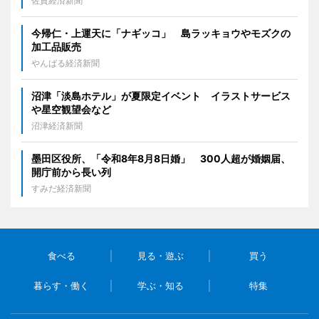
佐賀経済新聞
今帰仁・上運天に「ナギッコ」 島ラッキョウやモズクの
加工品販売
やんばる経済新聞
沼津「淡島ホテル」が夏限定イベント イラストサービス
や星空観望会など
沼津経済新聞
墨田区役所、「令和8年8月8日婚」 300人超が婚姻届、
開庁前から長い列
すみだ経済新聞
食べる
見る・遊ぶ
買う
暮らす・働く
学ぶ・知る
特集