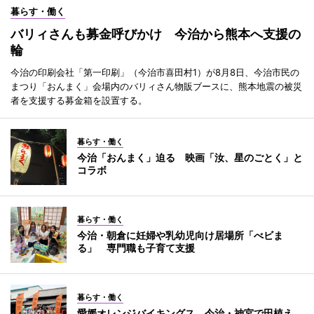
暮らす・働く
バリィさんも募金呼びかけ 今治から熊本へ支援の
輪
今治の印刷会社「第一印刷」（今治市喜田村1）が8月8日、今治市民の
まつり「おんまく」会場内のバリィさん物販ブースに、熊本地震の被災
者を支援する募金箱を設置する。
暮らす・働く
今治「おんまく」迫る 映画「汝、星のごとく」と
コラボ
暮らす・働く
今治・朝倉に妊婦や乳幼児向け居場所「べビま
る」 専門職も子育て支援
暮らす・働く
愛媛オレンジバイキングス、今治・神宮で田植え