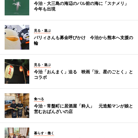
今治・大三島の海辺のバル前の海に「スナメリ」
今年も出現
見る・遊ぶ
バリィさんも募金呼びかけ 今治から熊本へ支援の
輪
見る・遊ぶ
今治「おんまく」迫る 映画「汝、星のごとく」と
コラボ
食べる
今治・常盤町に居酒屋「粋人」 元造船マンが娘と
営むおばんざいの店
暮らす・働く