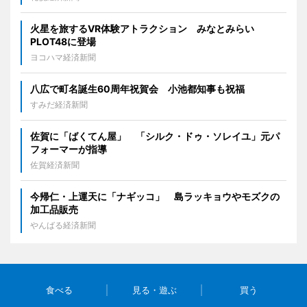
火星を旅するVR体験アトラクション みなとみらい
PLOT48に登場
ヨコハマ経済新聞
八広で町名誕生60周年祝賀会 小池都知事も祝福
すみだ経済新聞
佐賀に「ばくてん屋」 「シルク・ドゥ・ソレイユ」元パ
フォーマーが指導
佐賀経済新聞
今帰仁・上運天に「ナギッコ」 島ラッキョウやモズクの
加工品販売
やんばる経済新聞
食べる
見る・遊ぶ
買う