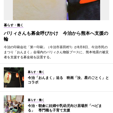
暮らす・働く
バリィさんも募金呼びかけ 今治から熊本へ支援の
輪
今治の印刷会社「第一印刷」（今治市喜田村1）が8月8日、今治市民の
まつり「おんまく」会場内のバリィさん物販ブースに、熊本地震の被災
者を支援する募金箱を設置する。
暮らす・働く
今治「おんまく」迫る 映画「汝、星のごとく」と
コラボ
暮らす・働く
今治・朝倉に妊婦や乳幼児向け居場所「べビま
る」 専門職も子育て支援