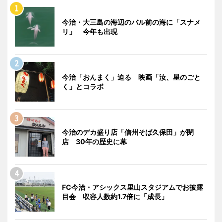
今治・大三島の海辺のバル前の海に「スナメ
リ」 今年も出現
今治「おんまく」迫る 映画「汝、星のごと
く」とコラボ
今治のデカ盛り店「信州そば久保田」が閉
店 30年の歴史に幕
FC今治・アシックス里山スタジアムでお披露
目会 収容人数約1.7倍に「成長」