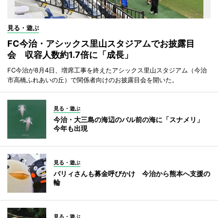
見る・遊ぶ
FC今治・アシックス里山スタジアムでお披露目
会 収容人数約1.7倍に「成長」
FC今治が8月4日、増席工事を終えたアシックス里山スタジアム（今治
市高橋ふれあいの丘）で関係者向けのお披露目会を開いた。
見る・遊ぶ
今治・大三島の海辺のバル前の海に「スナメリ」
今年も出現
見る・遊ぶ
バリィさんも募金呼びかけ 今治から熊本へ支援の
輪
見る・遊ぶ