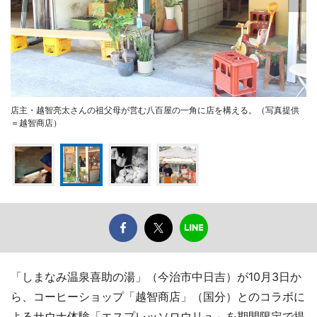
店主・越智亮太さんの祖父母が営む八百屋の一角に店を構える。（写真提供
＝越智商店）
「しまなみ温泉喜助の湯」（今治市中日吉）が10月3日か
ら、コーヒーショップ「越智商店」（国分）とのコラボに
よるサウナ体験「エスプレッソロウリュ」を期間限定で提