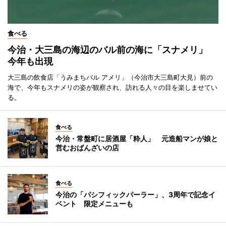
食べる
今治・大三島の海辺のバル前の海に「スナメリ」
今年も出現
大三島の飲食店「うみまちバル アメリ」（今治市大三島町大見）前の
海で、今年もスナメリの姿が観察され、訪れる人々の目を楽しませてい
る。
食べる
今治・常盤町に居酒屋「粋人」 元造船マンが娘と
営むおばんざいの店
食べる
今治の「パシフィックパーラー」、3周年で記念イ
ベント 限定メニューも