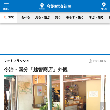
34°C
食べる
見る・遊ぶ
買う
暮らす・働く
学ぶ・知る
フォトフラッシュ
2025.10.02
今治・国分「越智商店」外観