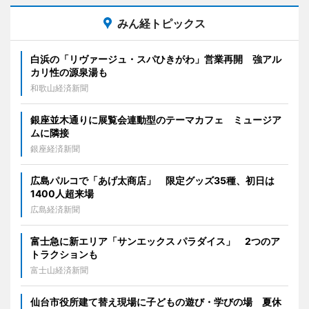
みん経トピックス
白浜の「リヴァージュ・スパひきがわ」営業再開 強アル
カリ性の源泉湯も
和歌山経済新聞
銀座並木通りに展覧会連動型のテーマカフェ ミュージア
ムに隣接
銀座経済新聞
広島パルコで「あげ太商店」 限定グッズ35種、初日は
1400人超来場
広島経済新聞
富士急に新エリア「サンエックス パラダイス」 2つのア
トラクションも
富士山経済新聞
仙台市役所建て替え現場に子どもの遊び・学びの場 夏休