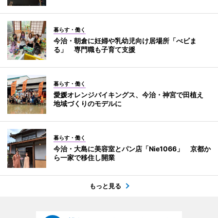
暮らす・働く
今治・朝倉に妊婦や乳幼児向け居場所「べビま
る」 専門職も子育て支援
暮らす・働く
愛媛オレンジバイキングス、今治・神宮で田植え
地域づくりのモデルに
暮らす・働く
今治・大島に美容室とパン店「Nie1066」 京都か
ら一家で移住し開業
もっと見る