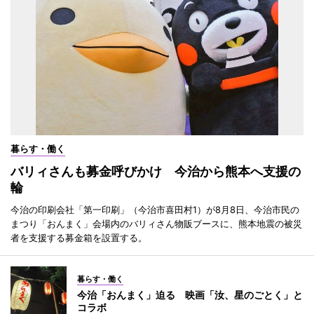
暮らす・働く
バリィさんも募金呼びかけ 今治から熊本へ支援の
輪
今治の印刷会社「第一印刷」（今治市喜田村1）が8月8日、今治市民の
まつり「おんまく」会場内のバリィさん物販ブースに、熊本地震の被災
者を支援する募金箱を設置する。
暮らす・働く
今治「おんまく」迫る 映画「汝、星のごとく」と
コラボ