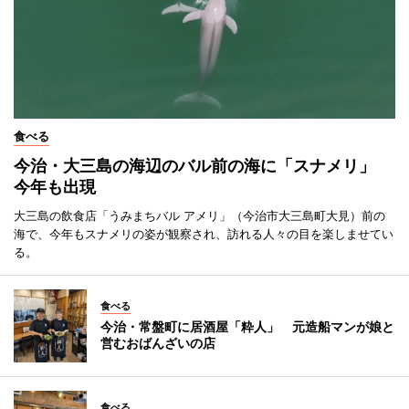
食べる
今治・大三島の海辺のバル前の海に「スナメリ」
今年も出現
大三島の飲食店「うみまちバル アメリ」（今治市大三島町大見）前の
海で、今年もスナメリの姿が観察され、訪れる人々の目を楽しませてい
る。
食べる
今治・常盤町に居酒屋「粋人」 元造船マンが娘と
営むおばんざいの店
食べる