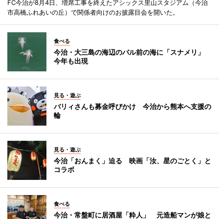
FC今治が8月4日、増席工事を終えたアシックス里山スタジアム（今治
市高橋ふれあいの丘）で関係者向けのお披露目会を開いた。
食べる
今治・大三島の海辺のバル前の海に「スナメリ」
今年も出現
見る・遊ぶ
バリィさんも募金呼びかけ 今治から熊本へ支援の
輪
見る・遊ぶ
今治「おんまく」迫る 映画「汝、星のごとく」と
コラボ
食べる
今治・常盤町に居酒屋「粋人」 元造船マンが娘と