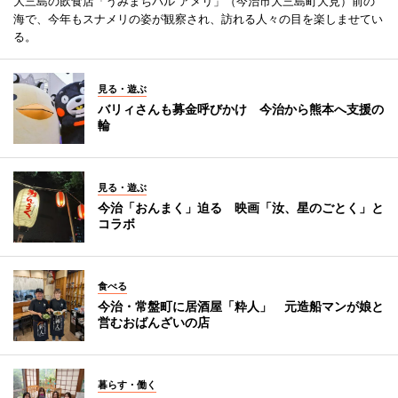
大三島の飲食店「うみまちバル アメリ」（今治市大三島町大見）前の
海で、今年もスナメリの姿が観察され、訪れる人々の目を楽しませてい
る。
見る・遊ぶ
バリィさんも募金呼びかけ 今治から熊本へ支援の
輪
見る・遊ぶ
今治「おんまく」迫る 映画「汝、星のごとく」と
コラボ
食べる
今治・常盤町に居酒屋「粋人」 元造船マンが娘と
営むおばんざいの店
暮らす・働く