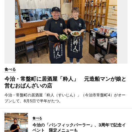
食べる
今治・常盤町に居酒屋「粋人」 元造船マンが娘と
営むおばんざいの店
今治・常盤町の居酒屋「粋人（すいじん）」（今治市常盤町4）がオー
プンして、8月5日で半年がたつ。
食べる
今治の「パシフィックパーラー」、3周年で記念イ
ベント 限定メニューも