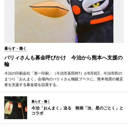
暮らす・働く
バリィさんも募金呼びかけ 今治から熊本へ支援の
輪
今治の印刷会社「第一印刷」（今治市喜田村1）が8月8日、今治市民の
まつり「おんまく」会場内のバリィさん物販ブースに、熊本地震の被災
者を支援する募金箱を設置する。
暮らす・働く
今治「おんまく」迫る 映画「汝、星のごとく」と
コラボ