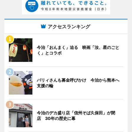
アクセスランキング
今治「おんまく」迫る 映画「汝、星のごと
く」とコラボ
バリィさんも募金呼びかけ 今治から熊本へ
支援の輪
今治のデカ盛り店「信州そば久保田」が閉
店 30年の歴史に幕