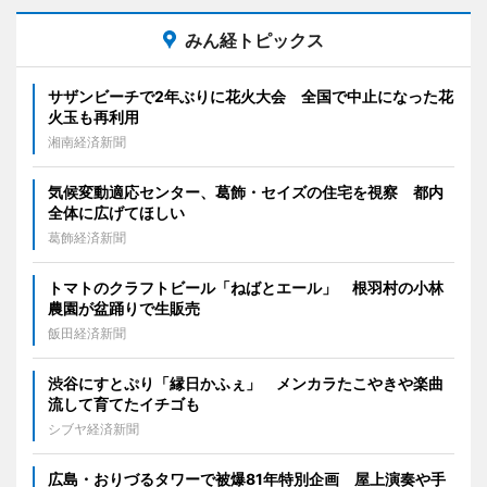
みん経トピックス
サザンビーチで2年ぶりに花火大会 全国で中止になった花
火玉も再利用
湘南経済新聞
気候変動適応センター、葛飾・セイズの住宅を視察 都内
全体に広げてほしい
葛飾経済新聞
トマトのクラフトビール「ねばとエール」 根羽村の小林
農園が盆踊りで生販売
飯田経済新聞
渋谷にすとぷり「縁日かふぇ」 メンカラたこやきや楽曲
流して育てたイチゴも
シブヤ経済新聞
広島・おりづるタワーで被爆81年特別企画 屋上演奏や手