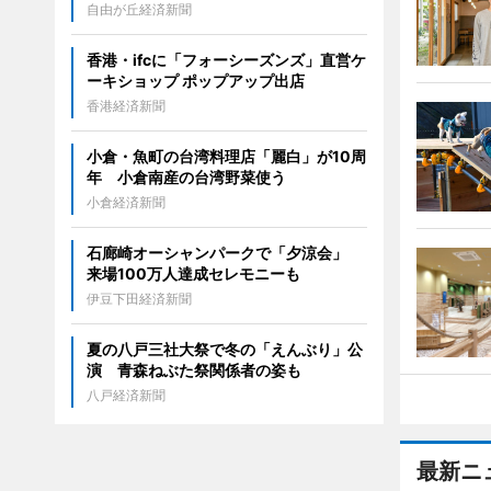
自由が丘経済新聞
香港・ifcに「フォーシーズンズ」直営ケ
ーキショップ ポップアップ出店
香港経済新聞
小倉・魚町の台湾料理店「麗白」が10周
年 小倉南産の台湾野菜使う
小倉経済新聞
石廊崎オーシャンパークで「夕涼会」
来場100万人達成セレモニーも
伊豆下田経済新聞
夏の八戸三社大祭で冬の「えんぶり」公
演 青森ねぶた祭関係者の姿も
八戸経済新聞
最新ニ