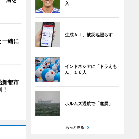
入
生成ＡＩ、被災地照らす
と一緒に
インドネシアに「ドラえも
ん」１６人
治新都市
剖！
ホルムズ通航で「進展」
もっと見る