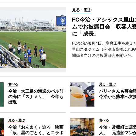
見る・遊ぶ
FC今治・アシックス里山
ムでお披露目会 収容人数約
に「成長」
FC今治が8月4日、増席工事を終え
里山スタジアム（今治市高橋ふれあ
関係者向けのお披露目会を開いた。
食べる
見る・遊ぶ
今治・大三島の海辺のバル前
バリィさんも募金
の海に「スナメリ」 今年も
今治から熊本へ支
出現
見る・遊ぶ
食べる
今治「おんまく」迫る 映画
今治・常盤町に居
「汝、星のごとく」とコラボ
人」 元造船マン