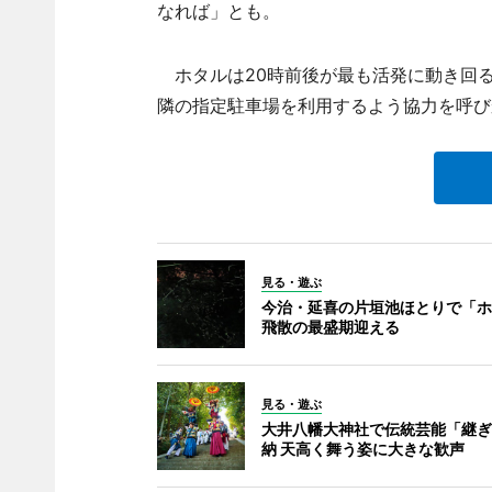
なれば」とも。
ホタルは20時前後が最も活発に動き回
隣の指定駐車場を利用するよう協力を呼び
見る・遊ぶ
今治・延喜の片垣池ほとりで「ホ
飛散の最盛期迎える
見る・遊ぶ
大井八幡大神社で伝統芸能「継ぎ
納 天高く舞う姿に大きな歓声