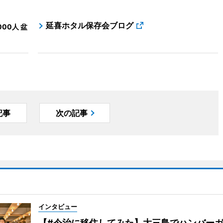
延喜ホタル保存会ブログ
00人 盆
記事
次の記事
インタビュー
【#今治に移住してみた】大三島でハンバー