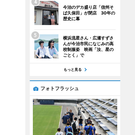
今治のデカ盛り店「信州そ
ば久保田」が閉店 30年の
歴史に幕
横浜流星さん・広瀬すずさ
んが今治市民になじみの高
校制服姿 映画「汝、星の
ごとく」で
もっと見る
フォトフラッシュ