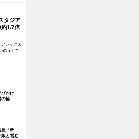
スタジア
1.7倍
たアシックス
いの丘）で
呼びかけ
援の輪
酒屋「粋
が娘と営む