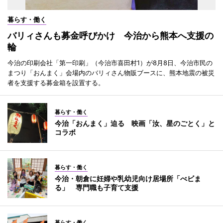
暮らす・働く
バリィさんも募金呼びかけ 今治から熊本へ支援の
輪
今治の印刷会社「第一印刷」（今治市喜田村1）が8月8日、今治市民の
まつり「おんまく」会場内のバリィさん物販ブースに、熊本地震の被災
者を支援する募金箱を設置する。
暮らす・働く
今治「おんまく」迫る 映画「汝、星のごとく」と
コラボ
暮らす・働く
今治・朝倉に妊婦や乳幼児向け居場所「べビま
る」 専門職も子育て支援
暮らす・働く