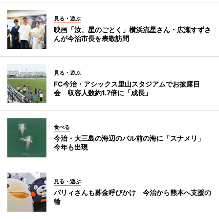
見る・遊ぶ
映画「汝、星のごとく」横浜流星さん・広瀬すずさ
んが今治市長を表敬訪問
見る・遊ぶ
FC今治・アシックス里山スタジアムでお披露目
会 収容人数約1.7倍に「成長」
食べる
今治・大三島の海辺のバル前の海に「スナメリ」
今年も出現
見る・遊ぶ
バリィさんも募金呼びかけ 今治から熊本へ支援の
輪