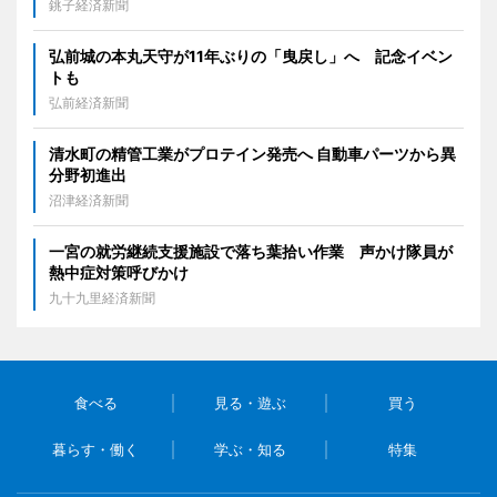
銚子経済新聞
弘前城の本丸天守が11年ぶりの「曳戻し」へ 記念イベン
トも
弘前経済新聞
清水町の精管工業がプロテイン発売へ 自動車パーツから異
分野初進出
沼津経済新聞
一宮の就労継続支援施設で落ち葉拾い作業 声かけ隊員が
熱中症対策呼びかけ
九十九里経済新聞
食べる
見る・遊ぶ
買う
暮らす・働く
学ぶ・知る
特集