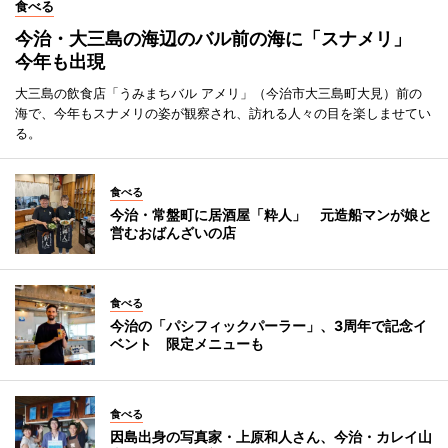
食べる
今治・大三島の海辺のバル前の海に「スナメリ」
今年も出現
大三島の飲食店「うみまちバル アメリ」（今治市大三島町大見）前の
海で、今年もスナメリの姿が観察され、訪れる人々の目を楽しませてい
る。
食べる
今治・常盤町に居酒屋「粋人」 元造船マンが娘と
営むおばんざいの店
食べる
今治の「パシフィックパーラー」、3周年で記念イ
ベント 限定メニューも
食べる
因島出身の写真家・上原和人さん、今治・カレイ山