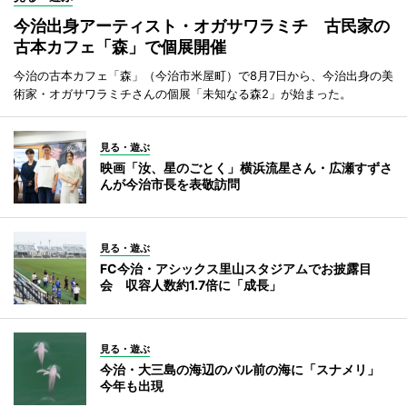
今治出身アーティスト・オガサワラミチ 古民家の
古本カフェ「森」で個展開催
今治の古本カフェ「森」（今治市米屋町）で8月7日から、今治出身の美
術家・オガサワラミチさんの個展「未知なる森2」が始まった。
見る・遊ぶ
映画「汝、星のごとく」横浜流星さん・広瀬すずさ
んが今治市長を表敬訪問
見る・遊ぶ
FC今治・アシックス里山スタジアムでお披露目
会 収容人数約1.7倍に「成長」
見る・遊ぶ
今治・大三島の海辺のバル前の海に「スナメリ」
今年も出現