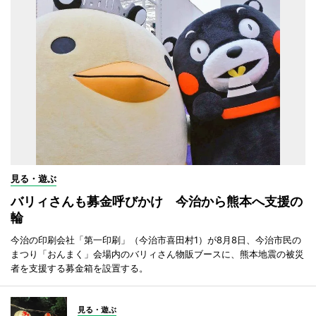
見る・遊ぶ
バリィさんも募金呼びかけ 今治から熊本へ支援の
輪
今治の印刷会社「第一印刷」（今治市喜田村1）が8月8日、今治市民の
まつり「おんまく」会場内のバリィさん物販ブースに、熊本地震の被災
者を支援する募金箱を設置する。
見る・遊ぶ