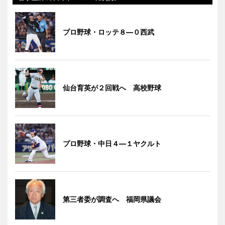
プロ野球・ロッテ８―０西武
仙台育英が２回戦へ 高校野球
プロ野球・中日４―１ヤクルト
第三者委が調査へ 福岡県議会