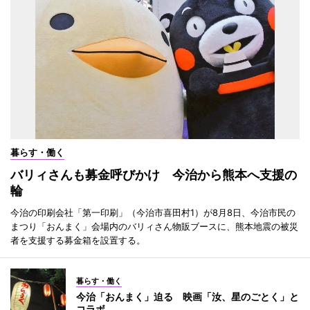
暮らす・働く
バリィさんも募金呼びかけ 今治から熊本へ支援の
輪
今治の印刷会社「第一印刷」（今治市喜田村1）が8月8日、今治市民の
まつり「おんまく」会場内のバリィさん物販ブースに、熊本地震の被災
者を支援する募金箱を設置する。
暮らす・働く
今治「おんまく」迫る 映画「汝、星のごとく」と
コラボ