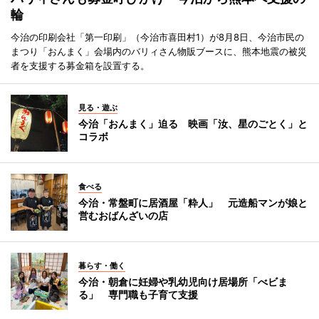
輪
今治の印刷会社「第一印刷」（今治市喜田村1）が8月8日、今治市民の
まつり「おんまく」会場内のバリィさん物販ブースに、熊本地震の被災
者を支援する募金箱を設置する。
見る・遊ぶ
今治「おんまく」迫る 映画「汝、星のごとく」と
コラボ
食べる
今治・常盤町に居酒屋「粋人」 元造船マンが娘と
営むおばんざいの店
暮らす・働く
今治・朝倉に妊婦や乳幼児向け居場所「べビま
る」 専門職も子育て支援