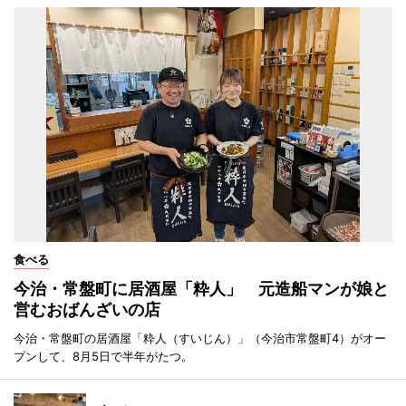
食べる
今治・常盤町に居酒屋「粋人」 元造船マンが娘と
営むおばんざいの店
今治・常盤町の居酒屋「粋人（すいじん）」（今治市常盤町4）がオー
プンして、8月5日で半年がたつ。