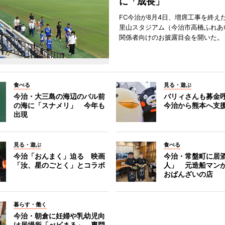
に「成長」
FC今治が8月4日、増席工事を終え
里山スタジアム（今治市高橋ふれあ
関係者向けのお披露目会を開いた。
食べる
見る・遊ぶ
今治・大三島の海辺のバル前
バリィさんも募金
の海に「スナメリ」 今年も
今治から熊本へ支
出現
見る・遊ぶ
食べる
今治「おんまく」迫る 映画
今治・常盤町に居
「汝、星のごとく」とコラボ
人」 元造船マン
おばんざいの店
暮らす・働く
今治・朝倉に妊婦や乳幼児向
け居場所「べビまる」 専門