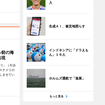
入
生成ＡＩ、被災地照らす
インドネシアに「ドラえも
ル前の海
ん」１６人
出現
メリ」（今治
スナメリの
しませてい
ホルムズ通航で「進展」
もっと見る