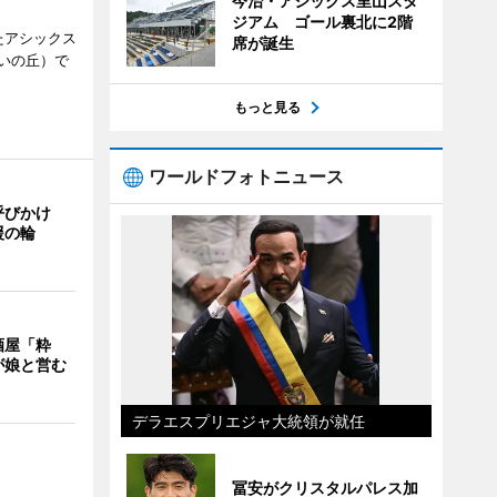
今治・アシックス里山スタ
ジアム ゴール裏北に2階
たアシックス
席が誕生
いの丘）で
もっと見る
ワールドフォトニュース
呼びかけ
援の輪
酒屋「粋
が娘と営む
デラエスプリエジャ大統領が就任
冨安がクリスタルパレス加