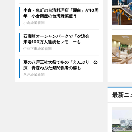
小倉・魚町の台湾料理店「麗白」が10周
年 小倉南産の台湾野菜使う
小倉経済新聞
石廊崎オーシャンパークで「夕涼会」
来場100万人達成セレモニーも
伊豆下田経済新聞
夏の八戸三社大祭で冬の「えんぶり」公
演 青森ねぶた祭関係者の姿も
八戸経済新聞
最新ニ