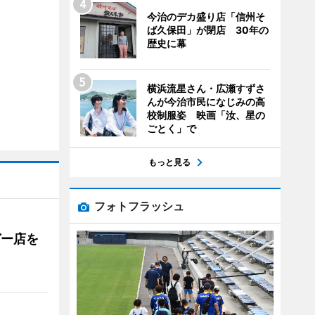
今治のデカ盛り店「信州そ
ば久保田」が閉店 30年の
歴史に幕
横浜流星さん・広瀬すずさ
んが今治市民になじみの高
校制服姿 映画「汝、星の
ごとく」で
もっと見る
フォトフラッシュ
ガー店を