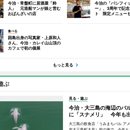
今治・常盤町に居酒屋「粋
今治の「パシフィ
人」 元造船マンが娘と営む
ー」、3周年で記
おばんざいの店
ト 限定メニュー
食べる
因島出身の写真家・上原和人
さん、今治・カレイ山山頂の
カフェで初の個展
もっと見る
遊ぶ
見る・遊ぶ
今治・大三島の海辺のバ
に「スナメリ」 今年も
大三島の飲食店「うみまちバル ア
市大三島町大見）前の海で、今年も