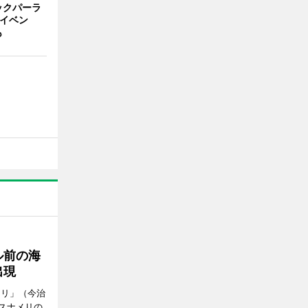
ックパーラ
念イベン
も
ル前の海
出現
メリ」（今治
スナメリの