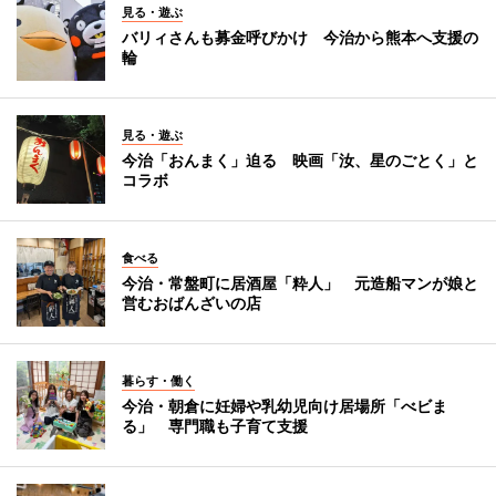
見る・遊ぶ
バリィさんも募金呼びかけ 今治から熊本へ支援の
輪
見る・遊ぶ
今治「おんまく」迫る 映画「汝、星のごとく」と
コラボ
食べる
今治・常盤町に居酒屋「粋人」 元造船マンが娘と
営むおばんざいの店
暮らす・働く
今治・朝倉に妊婦や乳幼児向け居場所「べビま
る」 専門職も子育て支援