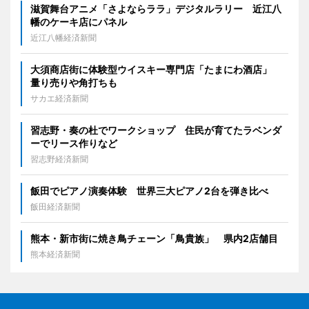
滋賀舞台アニメ「さよならララ」デジタルラリー 近江八
幡のケーキ店にパネル
近江八幡経済新聞
大須商店街に体験型ウイスキー専門店「たまにわ酒店」
量り売りや角打ちも
サカエ経済新聞
習志野・奏の杜でワークショップ 住民が育てたラベンダ
ーでリース作りなど
習志野経済新聞
飯田でピアノ演奏体験 世界三大ピアノ2台を弾き比べ
飯田経済新聞
熊本・新市街に焼き鳥チェーン「鳥貴族」 県内2店舗目
熊本経済新聞