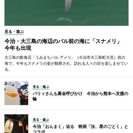
見る・遊ぶ
今治・大三島の海辺のバル前の海に「スナメリ」
今年も出現
大三島の飲食店「うみまちバル アメリ」（今治市大三島町大見）前の
海で、今年もスナメリの姿が観察され、訪れる人々の目を楽しませてい
る。
見る・遊ぶ
バリィさんも募金呼びかけ 今治から熊本へ支援の
輪
見る・遊ぶ
今治「おんまく」迫る 映画「汝、星のごとく」と
コラボ