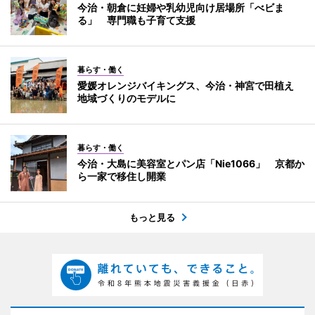
今治・朝倉に妊婦や乳幼児向け居場所「べビま
る」 専門職も子育て支援
暮らす・働く
愛媛オレンジバイキングス、今治・神宮で田植え
地域づくりのモデルに
暮らす・働く
今治・大島に美容室とパン店「Nie1066」 京都か
ら一家で移住し開業
もっと見る