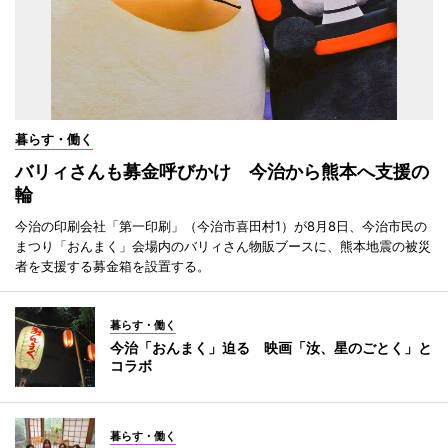
暮らす・働く
バリィさんも募金呼びかけ 今治から熊本へ支援の
輪
今治の印刷会社「第一印刷」（今治市喜田村1）が8月8日、今治市民の
まつり「おんまく」会場内のバリィさん物販ブースに、熊本地震の被災
者を支援する募金箱を設置する。
暮らす・働く
今治「おんまく」迫る 映画「汝、星のごとく」と
コラボ
暮らす・働く