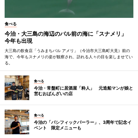
食べる
今治・大三島の海辺のバル前の海に「スナメリ」
今年も出現
大三島の飲食店「うみまちバル アメリ」（今治市大三島町大見）前の
海で、今年もスナメリの姿が観察され、訪れる人々の目を楽しませてい
る。
食べる
今治・常盤町に居酒屋「粋人」 元造船マンが娘と
営むおばんざいの店
食べる
今治の「パシフィックパーラー」、3周年で記念イ
ベント 限定メニューも