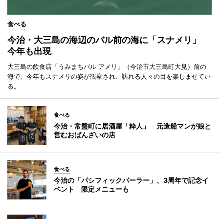
食べる
今治・大三島の海辺のバル前の海に「スナメリ」
今年も出現
大三島の飲食店「うみまちバル アメリ」（今治市大三島町大見）前の
海で、今年もスナメリの姿が観察され、訪れる人々の目を楽しませてい
る。
食べる
今治・常盤町に居酒屋「粋人」 元造船マンが娘と
営むおばんざいの店
食べる
今治の「パシフィックパーラー」、3周年で記念イ
ベント 限定メニューも