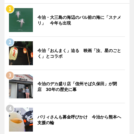
今治・大三島の海辺のバル前の海に「スナメ
リ」 今年も出現
今治「おんまく」迫る 映画「汝、星のごと
く」とコラボ
今治のデカ盛り店「信州そば久保田」が閉
店 30年の歴史に幕
バリィさんも募金呼びかけ 今治から熊本へ
支援の輪