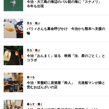
今治・大三島の海辺のバル前の海に「スナメリ」
今年も出現
見る・遊ぶ
バリィさんも募金呼びかけ 今治から熊本へ支援の
輪
見る・遊ぶ
今治「おんまく」迫る 映画「汝、星のごとく」と
コラボ
食べる
今治・常盤町に居酒屋「粋人」 元造船マンが娘と
営むおばんざいの店
暮らす・働く