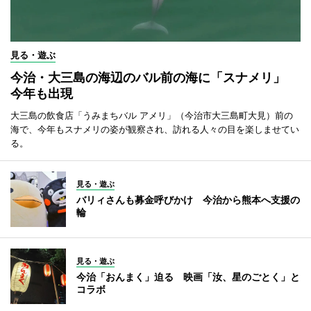
見る・遊ぶ
今治・大三島の海辺のバル前の海に「スナメリ」
今年も出現
大三島の飲食店「うみまちバル アメリ」（今治市大三島町大見）前の
海で、今年もスナメリの姿が観察され、訪れる人々の目を楽しませてい
る。
見る・遊ぶ
バリィさんも募金呼びかけ 今治から熊本へ支援の
輪
見る・遊ぶ
今治「おんまく」迫る 映画「汝、星のごとく」と
コラボ