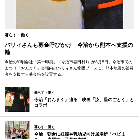
暮らす・働く
バリィさんも募金呼びかけ 今治から熊本へ支援の
輪
今治の印刷会社「第一印刷」（今治市喜田村1）が8月8日、今治市民の
まつり「おんまく」会場内のバリィさん物販ブースに、熊本地震の被災
者を支援する募金箱を設置する。
暮らす・働く
今治「おんまく」迫る 映画「汝、星のごとく」と
コラボ
暮らす・働く
今治・朝倉に妊婦や乳幼児向け居場所「べビま