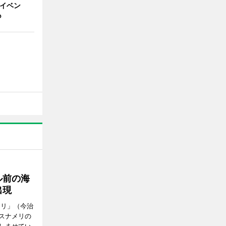
念イベン
も
ル前の海
出現
メリ」（今治
スナメリの
しませてい