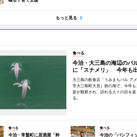
もっと見る
食べる
今治・大三島の海辺のバ
に「スナメリ」 今年も
大三島の飲食店「うみまちバル ア
市大三島町大見）前の海で、今年も
姿が観察され、訪れる人々の目を楽
る。
食べる
食べる
今治・常盤町に居酒屋「粋
今治の「パシフィ