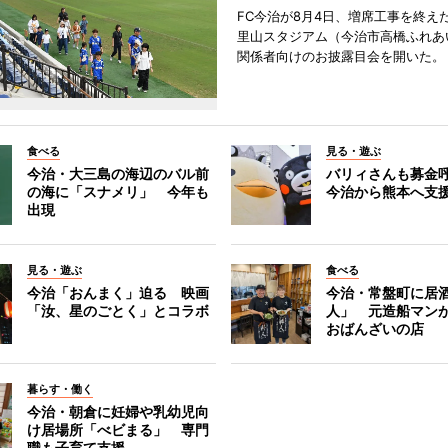
FC今治が8月4日、増席工事を終え
里山スタジアム（今治市高橋ふれあ
関係者向けのお披露目会を開いた。
食べる
見る・遊ぶ
今治・大三島の海辺のバル前
バリィさんも募金
の海に「スナメリ」 今年も
今治から熊本へ支
出現
見る・遊ぶ
食べる
今治「おんまく」迫る 映画
今治・常盤町に居
「汝、星のごとく」とコラボ
人」 元造船マン
おばんざいの店
暮らす・働く
今治・朝倉に妊婦や乳幼児向
け居場所「べビまる」 専門
職も子育て支援