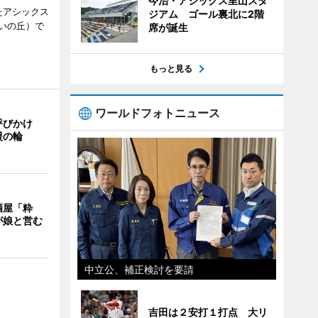
今治・アシックス里山スタ
たアシックス
ジアム ゴール裏北に2階
いの丘）で
席が誕生
もっと見る
ワールドフォトニュース
呼びかけ
援の輪
酒屋「粋
が娘と営む
中立公、補正検討を要請
吉田は２安打１打点 大リ