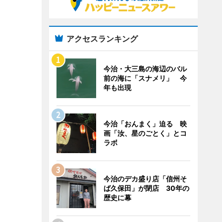
アクセスランキング
今治・大三島の海辺のバル
前の海に「スナメリ」 今
年も出現
今治「おんまく」迫る 映
画「汝、星のごとく」とコ
ラボ
今治のデカ盛り店「信州そ
ば久保田」が閉店 30年の
歴史に幕