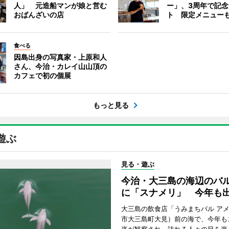
人」 元造船マンが娘と営む
ー」、3周年で記
おばんざいの店
ト 限定メニュー
食べる
因島出身の写真家・上原和人
さん、今治・カレイ山山頂の
カフェで初の個展
もっと見る
遊ぶ
見る・遊ぶ
今治・大三島の海辺のバ
に「スナメリ」 今年も
大三島の飲食店「うみまちバル ア
市大三島町大見）前の海で、今年も
姿が観察され、訪れる人々の目を楽