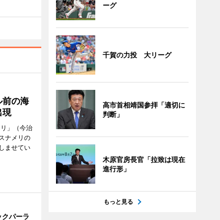
ーグ
千賀の力投 大リーグ
ル前の海
高市首相靖国参拝「適切に
出現
判断」
メリ」（今治
スナメリの
しませてい
木原官房長官「拉致は現在
進行形」
もっと見る
ックパーラ