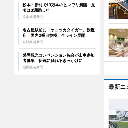
松本・新村で13万本のヒマワリ満開 見
頃は3週間ほど
松本経済新聞
名古屋駅前に「オニツカタイガー」旗艦
店 国内2番目規模、全ライン展開
名駅経済新聞
盛岡観光コンベンション協会が山車参加
者募集 伝統に触れるきっかけに
盛岡経済新聞
最新ニ