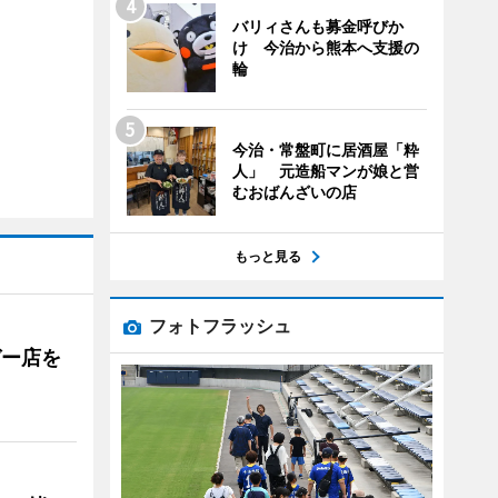
バリィさんも募金呼びか
け 今治から熊本へ支援の
輪
今治・常盤町に居酒屋「粋
人」 元造船マンが娘と営
むおばんざいの店
もっと見る
フォトフラッシュ
ガー店を