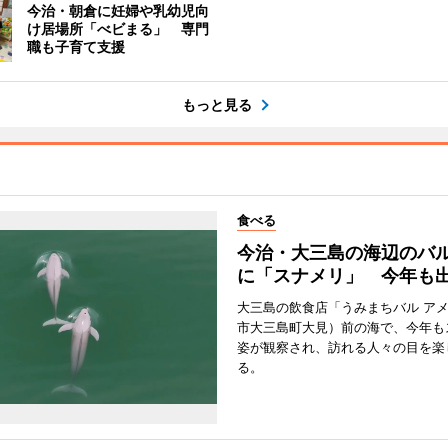
今治・朝倉に妊婦や乳幼児向
け居場所「べビまる」 専門
職も子育て支援
もっと見る
食べる
今治・大三島の海辺のバ
に「スナメリ」 今年も
大三島の飲食店「うみまちバル ア
市大三島町大見）前の海で、今年も
姿が観察され、訪れる人々の目を楽
る。