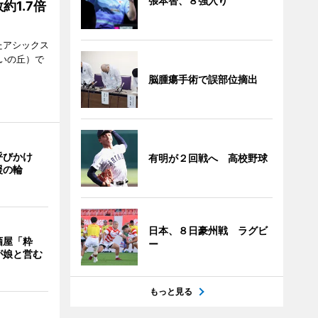
張本智、８強入り
1.7倍
たアシックス
いの丘）で
脳腫瘍手術で誤部位摘出
呼びかけ
有明が２回戦へ 高校野球
援の輪
日本、８日豪州戦 ラグビ
酒屋「粋
ー
が娘と営む
もっと見る