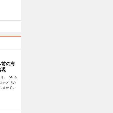
ル前の海
出現
メリ」（今治
スナメリの
しませてい