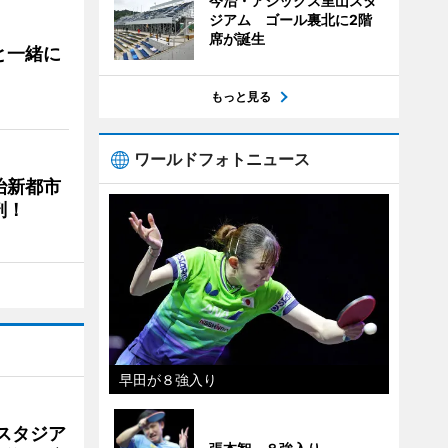
今治・アシックス里山スタ
ジアム ゴール裏北に2階
席が誕生
と一緒に
もっと見る
ワールドフォトニュース
治新都市
剖！
早田が８強入り
スタジア