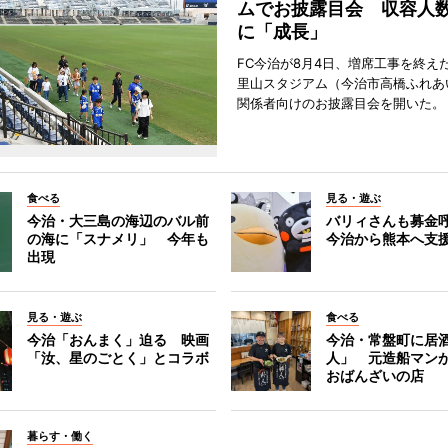
ムでお披露目会 収容人数約
に「成長」
FC今治が8月4日、増席工事を終え
里山スタジアム（今治市高橋ふれあ
関係者向けのお披露目会を開いた。
食べる
見る・遊ぶ
今治・大三島の海辺のバル前
バリィさんも募金
の海に「スナメリ」 今年も
今治から熊本へ支
出現
見る・遊ぶ
食べる
今治「おんまく」迫る 映画
今治・常盤町に居
「汝、星のごとく」とコラボ
人」 元造船マン
おばんざいの店
暮らす・働く