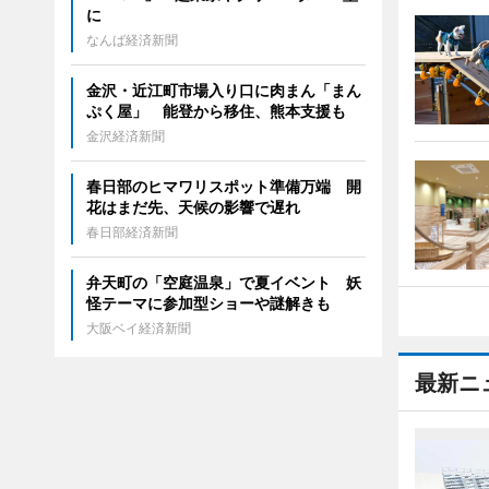
に
なんば経済新聞
金沢・近江町市場入り口に肉まん「まん
ぷく屋」 能登から移住、熊本支援も
金沢経済新聞
春日部のヒマワリスポット準備万端 開
花はまだ先、天候の影響で遅れ
春日部経済新聞
弁天町の「空庭温泉」で夏イベント 妖
怪テーマに参加型ショーや謎解きも
大阪ベイ経済新聞
最新ニ