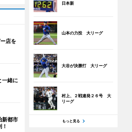
日本新
山本の力投 大リーグ
ガー店を
大谷が決勝打 大リーグ
と一緒に
村上、２戦連発２６号 大
リーグ
治新都市
もっと見る
剖！