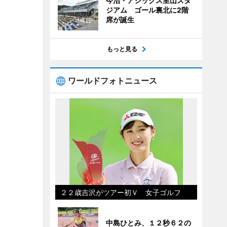
今治・アシックス里山スタ
ジアム ゴール裏北に2階
席が誕生
もっと見る
ワールドフォトニュース
２２歳吉沢がツアー初Ｖ 女子ゴルフ
中島ひとみ、１２秒６２の