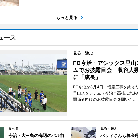
もっと見る
ュース
見る・遊ぶ
FC今治・アシックス里山
ムでお披露目会 収容人数約
に「成長」
FC今治が8月4日、増席工事を終え
里山スタジアム（今治市高橋ふれあ
関係者向けのお披露目会を開いた。
食べる
見る・遊ぶ
今治・大三島の海辺のバル前
バリィさんも募金