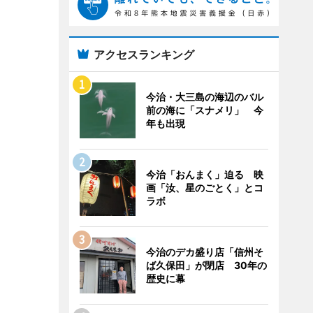
アクセスランキング
今治・大三島の海辺のバル
前の海に「スナメリ」 今
年も出現
今治「おんまく」迫る 映
画「汝、星のごとく」とコ
ラボ
今治のデカ盛り店「信州そ
ば久保田」が閉店 30年の
歴史に幕