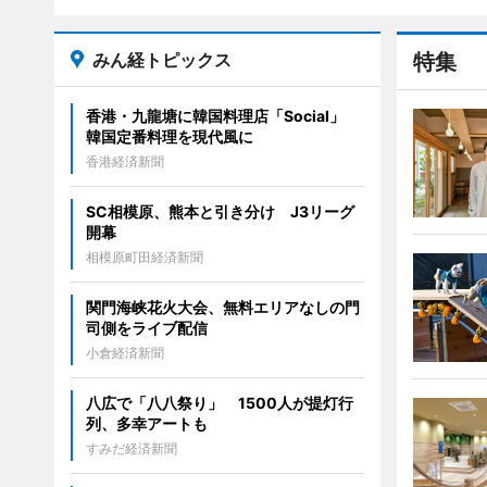
みん経トピックス
特集
香港・九龍塘に韓国料理店「Social」
韓国定番料理を現代風に
香港経済新聞
SC相模原、熊本と引き分け J3リーグ
開幕
相模原町田経済新聞
関門海峡花火大会、無料エリアなしの門
司側をライブ配信
小倉経済新聞
八広で「八八祭り」 1500人が提灯行
列、多幸アートも
すみだ経済新聞