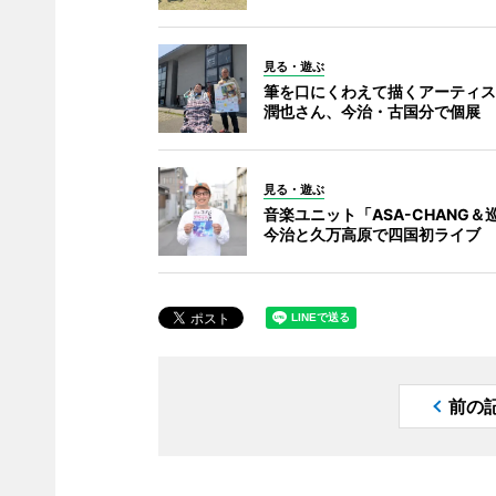
見る・遊ぶ
筆を口にくわえて描くアーティス
潤也さん、今治・古国分で個展
見る・遊ぶ
音楽ユニット「ASA-CHANG＆
今治と久万高原で四国初ライブ
前の