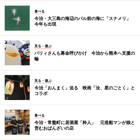
食べる
今治・大三島の海辺のバル前の海に「スナメリ」
今年も出現
見る・遊ぶ
バリィさんも募金呼びかけ 今治から熊本へ支援の
輪
見る・遊ぶ
今治「おんまく」迫る 映画「汝、星のごとく」と
コラボ
食べる
今治・常盤町に居酒屋「粋人」 元造船マンが娘と
営むおばんざいの店