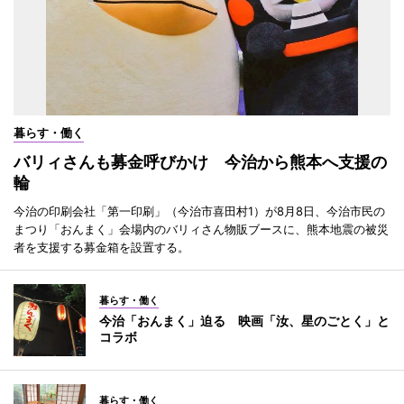
暮らす・働く
バリィさんも募金呼びかけ 今治から熊本へ支援の
輪
今治の印刷会社「第一印刷」（今治市喜田村1）が8月8日、今治市民の
まつり「おんまく」会場内のバリィさん物販ブースに、熊本地震の被災
者を支援する募金箱を設置する。
暮らす・働く
今治「おんまく」迫る 映画「汝、星のごとく」と
コラボ
暮らす・働く