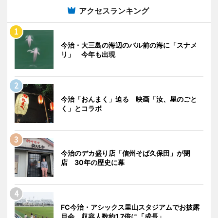
アクセスランキング
今治・大三島の海辺のバル前の海に「スナメ
リ」 今年も出現
今治「おんまく」迫る 映画「汝、星のごと
く」とコラボ
今治のデカ盛り店「信州そば久保田」が閉
店 30年の歴史に幕
FC今治・アシックス里山スタジアムでお披露
目会 収容人数約1.7倍に「成長」