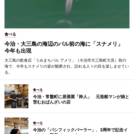
食べる
今治・大三島の海辺のバル前の海に「スナメリ」
今年も出現
大三島の飲食店「うみまちバル アメリ」（今治市大三島町大見）前の
海で、今年もスナメリの姿が観察され、訪れる人々の目を楽しませてい
る。
食べる
今治・常盤町に居酒屋「粋人」 元造船マンが娘と
営むおばんざいの店
食べる
今治の「パシフィックパーラー」、3周年で記念イ