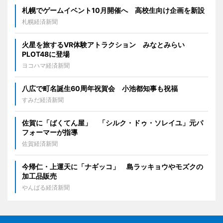
札幌でゲームイベント10月開催へ 高校生向け企画を新設
札幌経済新聞
火星を旅するVR体験アトラクション みなとみらい
PLOT48に登場
ヨコハマ経済新聞
八広で町名誕生60周年祝賀会 小池都知事も祝福
すみだ経済新聞
佐賀に「ばくてん屋」 「シルク・ドゥ・ソレイユ」元パ
フォーマーが指導
佐賀経済新聞
今帰仁・上運天に「ナギッコ」 島ラッキョウやモズクの
加工品販売
やんばる経済新聞