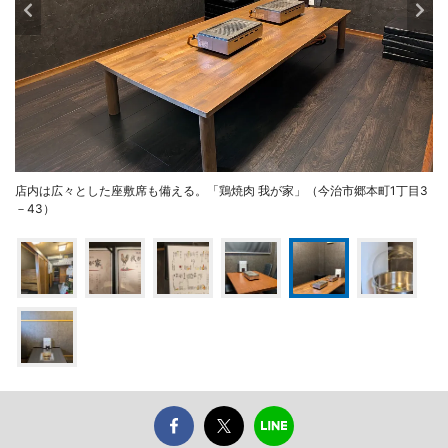
店内は広々とした座敷席も備える。「鶏焼肉 我が家」（今治市郷本町1丁目3
－43）