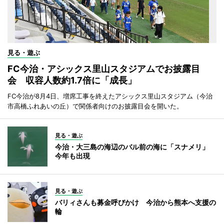
見る・遊ぶ
FC今治・アシックス里山スタジアムでお披露目
会 収容人数約1.7倍に「成長」
FC今治が8月4日、増席工事を終えたアシックス里山スタジアム（今治
市高橋ふれあいの丘）で関係者向けのお披露目会を開いた。
見る・遊ぶ
今治・大三島の海辺のバル前の海に「スナメリ」
今年も出現
見る・遊ぶ
バリィさんも募金呼びかけ 今治から熊本へ支援の
輪