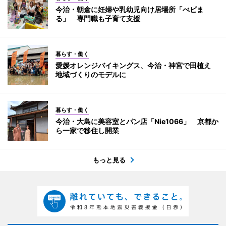
今治・朝倉に妊婦や乳幼児向け居場所「べビま
る」 専門職も子育て支援
暮らす・働く
愛媛オレンジバイキングス、今治・神宮で田植え
地域づくりのモデルに
暮らす・働く
今治・大島に美容室とパン店「Nie1066」 京都か
ら一家で移住し開業
もっと見る