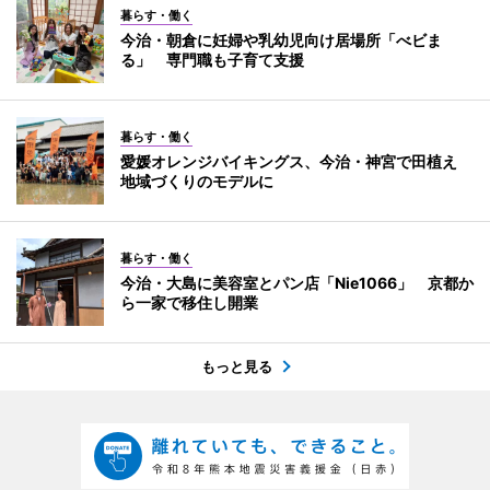
暮らす・働く
今治・朝倉に妊婦や乳幼児向け居場所「べビま
る」 専門職も子育て支援
暮らす・働く
愛媛オレンジバイキングス、今治・神宮で田植え
地域づくりのモデルに
暮らす・働く
今治・大島に美容室とパン店「Nie1066」 京都か
ら一家で移住し開業
もっと見る