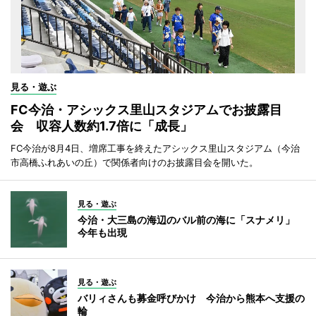
見る・遊ぶ
FC今治・アシックス里山スタジアムでお披露目
会 収容人数約1.7倍に「成長」
FC今治が8月4日、増席工事を終えたアシックス里山スタジアム（今治
市高橋ふれあいの丘）で関係者向けのお披露目会を開いた。
見る・遊ぶ
今治・大三島の海辺のバル前の海に「スナメリ」
今年も出現
見る・遊ぶ
バリィさんも募金呼びかけ 今治から熊本へ支援の
輪