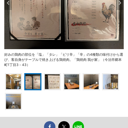
好みの鶏肉の部位を「塩」「タレ」「ピリ辛」「辛」の4種類の味付けから選
び、客自身がテーブルで焼き上げる鶏焼肉。「鶏焼肉 我が家」（今治市郷本
町1丁目3－43）