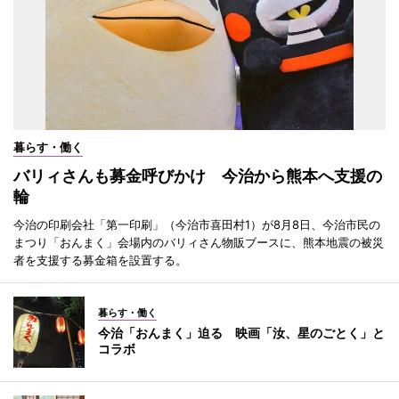
暮らす・働く
バリィさんも募金呼びかけ 今治から熊本へ支援の
輪
今治の印刷会社「第一印刷」（今治市喜田村1）が8月8日、今治市民の
まつり「おんまく」会場内のバリィさん物販ブースに、熊本地震の被災
者を支援する募金箱を設置する。
暮らす・働く
今治「おんまく」迫る 映画「汝、星のごとく」と
コラボ