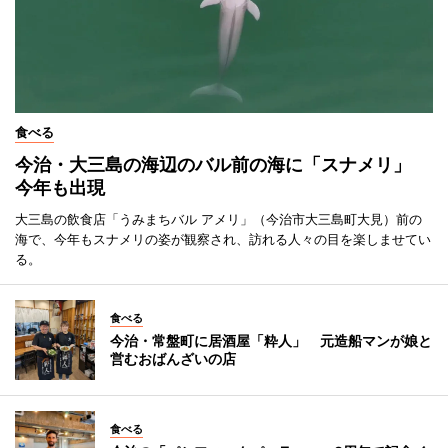
食べる
今治・大三島の海辺のバル前の海に「スナメリ」
今年も出現
大三島の飲食店「うみまちバル アメリ」（今治市大三島町大見）前の
海で、今年もスナメリの姿が観察され、訪れる人々の目を楽しませてい
る。
食べる
今治・常盤町に居酒屋「粋人」 元造船マンが娘と
営むおばんざいの店
食べる