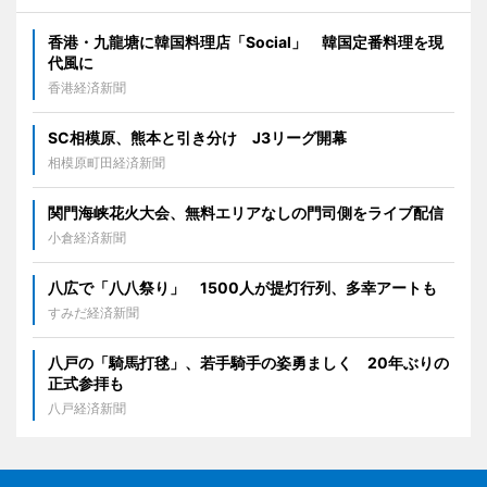
香港・九龍塘に韓国料理店「Social」 韓国定番料理を現
代風に
香港経済新聞
SC相模原、熊本と引き分け J3リーグ開幕
相模原町田経済新聞
関門海峡花火大会、無料エリアなしの門司側をライブ配信
小倉経済新聞
八広で「八八祭り」 1500人が提灯行列、多幸アートも
すみだ経済新聞
八戸の「騎馬打毬」、若手騎手の姿勇ましく 20年ぶりの
正式参拝も
八戸経済新聞