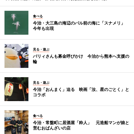
食べる
今治・大三島の海辺のバル前の海に「スナメリ」
今年も出現
見る・遊ぶ
バリィさんも募金呼びかけ 今治から熊本へ支援の
輪
見る・遊ぶ
今治「おんまく」迫る 映画「汝、星のごとく」と
コラボ
食べる
今治・常盤町に居酒屋「粋人」 元造船マンが娘と
営むおばんざいの店