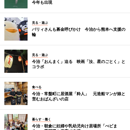
今年も出現
見る・遊ぶ
バリィさんも募金呼びかけ 今治から熊本へ支援の
輪
見る・遊ぶ
今治「おんまく」迫る 映画「汝、星のごとく」と
コラボ
食べる
今治・常盤町に居酒屋「粋人」 元造船マンが娘と
営むおばんざいの店
暮らす・働く
今治・朝倉に妊婦や乳幼児向け居場所「べビま