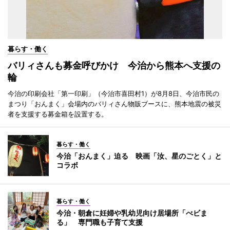
暮らす・働く
バリィさんも募金呼びかけ 今治から熊本へ支援の
輪
今治の印刷会社「第一印刷」（今治市喜田村1）が8月8日、今治市民の
まつり「おんまく」会場内のバリィさん物販ブースに、熊本地震の被災
者を支援する募金箱を設置する。
暮らす・働く
今治「おんまく」迫る 映画「汝、星のごとく」と
コラボ
暮らす・働く
今治・朝倉に妊婦や乳幼児向け居場所「べビま
る」 専門職も子育て支援