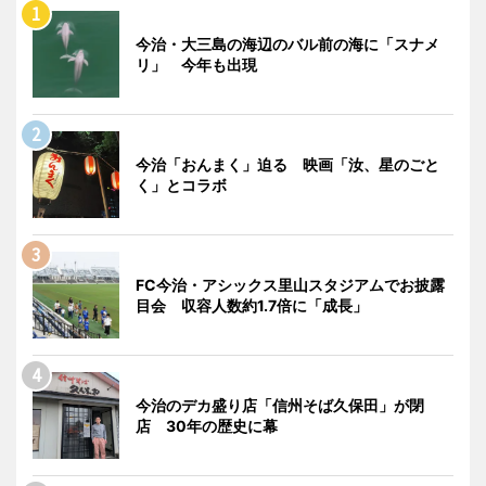
今治・大三島の海辺のバル前の海に「スナメ
リ」 今年も出現
今治「おんまく」迫る 映画「汝、星のごと
く」とコラボ
FC今治・アシックス里山スタジアムでお披露
目会 収容人数約1.7倍に「成長」
今治のデカ盛り店「信州そば久保田」が閉
店 30年の歴史に幕