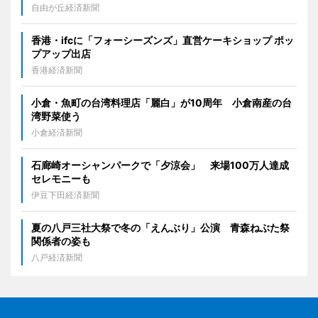
自由が丘経済新聞
香港・ifcに「フォーシーズンズ」直営ケーキショップ ポッ
プアップ出店
香港経済新聞
小倉・魚町の台湾料理店「麗白」が10周年 小倉南産の台
湾野菜使う
小倉経済新聞
石廊崎オーシャンパークで「夕涼会」 来場100万人達成
セレモニーも
伊豆下田経済新聞
夏の八戸三社大祭で冬の「えんぶり」公演 青森ねぶた祭
関係者の姿も
八戸経済新聞