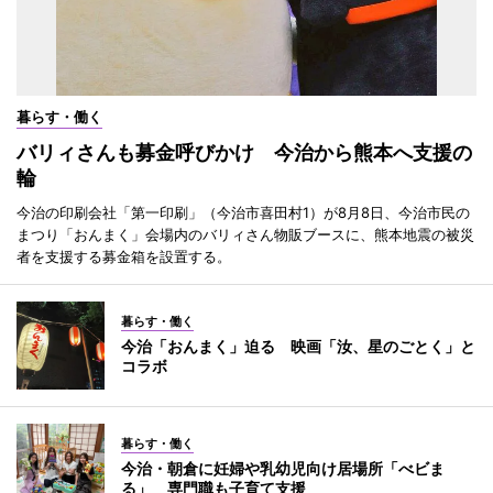
暮らす・働く
バリィさんも募金呼びかけ 今治から熊本へ支援の
輪
今治の印刷会社「第一印刷」（今治市喜田村1）が8月8日、今治市民の
まつり「おんまく」会場内のバリィさん物販ブースに、熊本地震の被災
者を支援する募金箱を設置する。
暮らす・働く
今治「おんまく」迫る 映画「汝、星のごとく」と
コラボ
暮らす・働く
今治・朝倉に妊婦や乳幼児向け居場所「べビま
る」 専門職も子育て支援