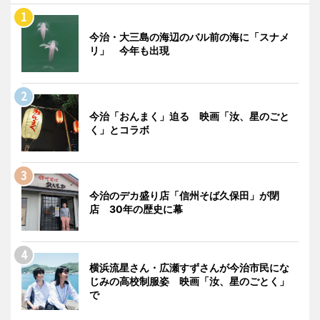
今治・大三島の海辺のバル前の海に「スナメ
リ」 今年も出現
今治「おんまく」迫る 映画「汝、星のごと
く」とコラボ
今治のデカ盛り店「信州そば久保田」が閉
店 30年の歴史に幕
横浜流星さん・広瀬すずさんが今治市民にな
じみの高校制服姿 映画「汝、星のごとく」
で