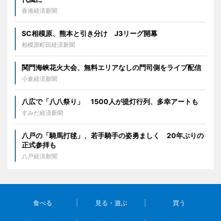
香港経済新聞
SC相模原、熊本と引き分け J3リーグ開幕
相模原町田経済新聞
関門海峡花火大会、無料エリアなしの門司側をライブ配信
小倉経済新聞
八広で「八八祭り」 1500人が提灯行列、多幸アートも
すみだ経済新聞
八戸の「騎馬打毬」、若手騎手の姿勇ましく 20年ぶりの
正式参拝も
八戸経済新聞
食べる
見る・遊ぶ
買う