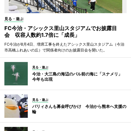
見る・遊ぶ
FC今治・アシックス里山スタジアムでお披露目
会 収容人数約1.7倍に「成長」
FC今治が8月4日、増席工事を終えたアシックス里山スタジアム（今治
市高橋ふれあいの丘）で関係者向けのお披露目会を開いた。
見る・遊ぶ
今治・大三島の海辺のバル前の海に「スナメリ」
今年も出現
見る・遊ぶ
バリィさんも募金呼びかけ 今治から熊本へ支援の
輪