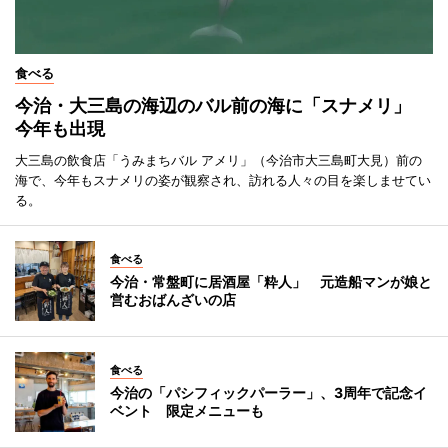
食べる
今治・大三島の海辺のバル前の海に「スナメリ」
今年も出現
大三島の飲食店「うみまちバル アメリ」（今治市大三島町大見）前の
海で、今年もスナメリの姿が観察され、訪れる人々の目を楽しませてい
る。
食べる
今治・常盤町に居酒屋「粋人」 元造船マンが娘と
営むおばんざいの店
食べる
今治の「パシフィックパーラー」、3周年で記念イ
ベント 限定メニューも