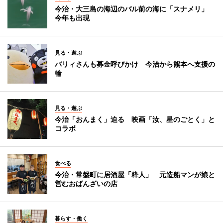
今治・大三島の海辺のバル前の海に「スナメリ」
今年も出現
見る・遊ぶ
バリィさんも募金呼びかけ 今治から熊本へ支援の
輪
見る・遊ぶ
今治「おんまく」迫る 映画「汝、星のごとく」と
コラボ
食べる
今治・常盤町に居酒屋「粋人」 元造船マンが娘と
営むおばんざいの店
暮らす・働く