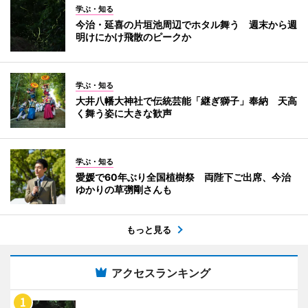
学ぶ・知る
今治・延喜の片垣池周辺でホタル舞う 週末から週
明けにかけ飛散のピークか
学ぶ・知る
大井八幡大神社で伝統芸能「継ぎ獅子」奉納 天高
く舞う姿に大きな歓声
学ぶ・知る
愛媛で60年ぶり全国植樹祭 両陛下ご出席、今治
ゆかりの草彅剛さんも
もっと見る
アクセスランキング