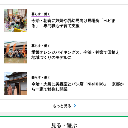
暮らす・働く
今治・朝倉に妊婦や乳幼児向け居場所「べビま
る」 専門職も子育て支援
暮らす・働く
愛媛オレンジバイキングス、今治・神宮で田植え
地域づくりのモデルに
暮らす・働く
今治・大島に美容室とパン店「Nie1066」 京都か
ら一家で移住し開業
もっと見る
見る・遊ぶ