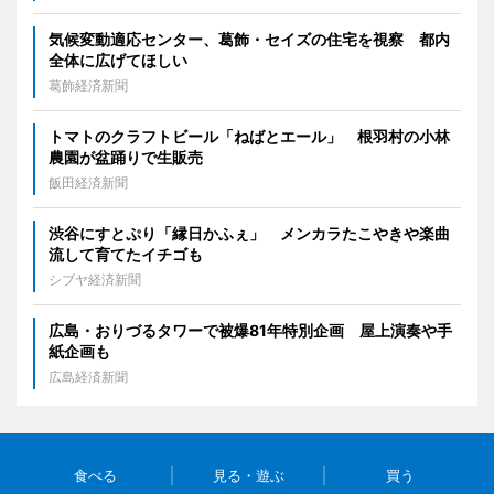
気候変動適応センター、葛飾・セイズの住宅を視察 都内
全体に広げてほしい
葛飾経済新聞
トマトのクラフトビール「ねばとエール」 根羽村の小林
農園が盆踊りで生販売
飯田経済新聞
渋谷にすとぷり「縁日かふぇ」 メンカラたこやきや楽曲
流して育てたイチゴも
シブヤ経済新聞
広島・おりづるタワーで被爆81年特別企画 屋上演奏や手
紙企画も
広島経済新聞
食べる
見る・遊ぶ
買う