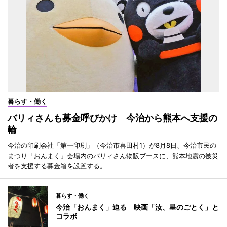
暮らす・働く
バリィさんも募金呼びかけ 今治から熊本へ支援の
輪
今治の印刷会社「第一印刷」（今治市喜田村1）が8月8日、今治市民の
まつり「おんまく」会場内のバリィさん物販ブースに、熊本地震の被災
者を支援する募金箱を設置する。
暮らす・働く
今治「おんまく」迫る 映画「汝、星のごとく」と
コラボ