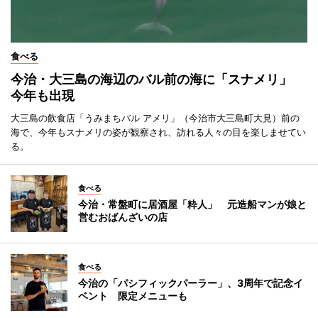
食べる
今治・大三島の海辺のバル前の海に「スナメリ」
今年も出現
大三島の飲食店「うみまちバル アメリ」（今治市大三島町大見）前の
海で、今年もスナメリの姿が観察され、訪れる人々の目を楽しませてい
る。
食べる
今治・常盤町に居酒屋「粋人」 元造船マンが娘と
営むおばんざいの店
食べる
今治の「パシフィックパーラー」、3周年で記念イ
ベント 限定メニューも