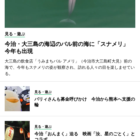
見る・遊ぶ
今治・大三島の海辺のバル前の海に「スナメリ」
今年も出現
大三島の飲食店「うみまちバル アメリ」（今治市大三島町大見）前の
海で、今年もスナメリの姿が観察され、訪れる人々の目を楽しませてい
る。
見る・遊ぶ
バリィさんも募金呼びかけ 今治から熊本へ支援の
輪
見る・遊ぶ
今治「おんまく」迫る 映画「汝、星のごとく」と
コラボ