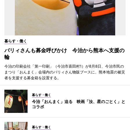
暮らす・働く
バリィさんも募金呼びかけ 今治から熊本へ支援の
輪
今治の印刷会社「第一印刷」（今治市喜田村1）が8月8日、今治市民の
まつり「おんまく」会場内のバリィさん物販ブースに、熊本地震の被災
者を支援する募金箱を設置する。
暮らす・働く
今治「おんまく」迫る 映画「汝、星のごとく」と
コラボ
暮らす・働く