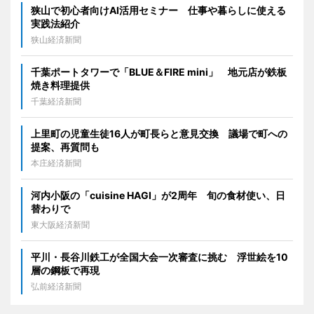
狭山で初心者向けAI活用セミナー 仕事や暮らしに使える
実践法紹介
狭山経済新聞
千葉ポートタワーで「BLUE＆FIRE mini」 地元店が鉄板
焼き料理提供
千葉経済新聞
上里町の児童生徒16人が町長らと意見交換 議場で町への
提案、再質問も
本庄経済新聞
河内小阪の「cuisine HAGI」が2周年 旬の食材使い、日
替わりで
東大阪経済新聞
平川・長谷川鉄工が全国大会一次審査に挑む 浮世絵を10
層の鋼板で再現
弘前経済新聞