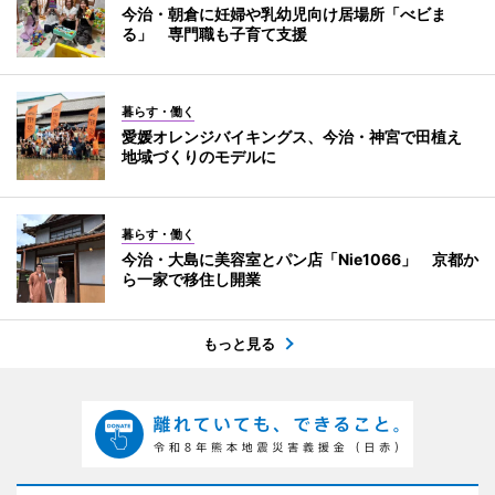
今治・朝倉に妊婦や乳幼児向け居場所「べビま
る」 専門職も子育て支援
暮らす・働く
愛媛オレンジバイキングス、今治・神宮で田植え
地域づくりのモデルに
暮らす・働く
今治・大島に美容室とパン店「Nie1066」 京都か
ら一家で移住し開業
もっと見る