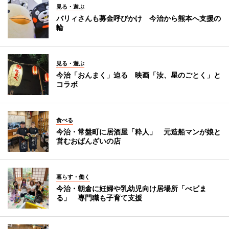
見る・遊ぶ
バリィさんも募金呼びかけ 今治から熊本へ支援の
輪
見る・遊ぶ
今治「おんまく」迫る 映画「汝、星のごとく」と
コラボ
食べる
今治・常盤町に居酒屋「粋人」 元造船マンが娘と
営むおばんざいの店
暮らす・働く
今治・朝倉に妊婦や乳幼児向け居場所「べビま
る」 専門職も子育て支援