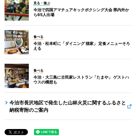
見る・遊ぶ
今治で四国アマチュアキックボクシング大会 県内外か
ら65人出場
食べる
今治・松本町に「ダイニング 猫家」 定食メニューそろ
える
食べる
今治・大三島に古民家レストラン「たまや」 ゲストハ
ウスの構想も
今治市長沢地区で発生した山林火災に関するふるさと
納税寄附のご案内