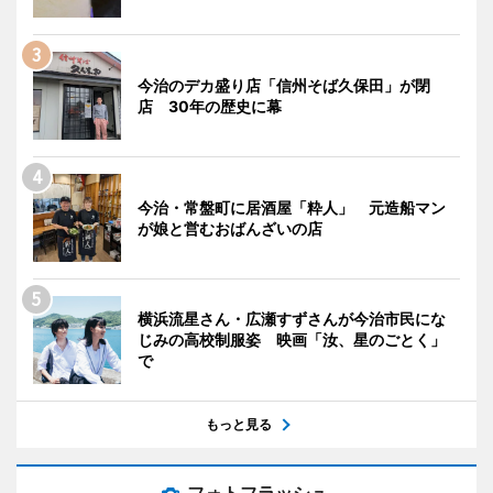
今治のデカ盛り店「信州そば久保田」が閉
店 30年の歴史に幕
今治・常盤町に居酒屋「粋人」 元造船マン
が娘と営むおばんざいの店
横浜流星さん・広瀬すずさんが今治市民にな
じみの高校制服姿 映画「汝、星のごとく」
で
もっと見る
フォトフラッシュ