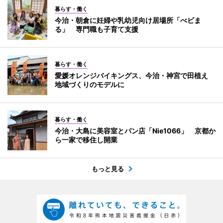
暮らす・働く
今治・朝倉に妊婦や乳幼児向け居場所「べビま
る」 専門職も子育て支援
暮らす・働く
愛媛オレンジバイキングス、今治・神宮で田植え
地域づくりのモデルに
暮らす・働く
今治・大島に美容室とパン店「Nie1066」 京都か
ら一家で移住し開業
もっと見る