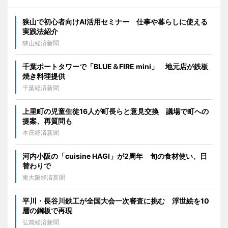
狭山で初心者向けAI活用セミナー 仕事や暮らしに使える
実践法紹介
狭山経済新聞
千葉ポートタワーで「BLUE＆FIRE mini」 地元店が鉄板
焼き料理提供
千葉経済新聞
上里町の児童生徒16人が町長らと意見交換 議場で町への
提案、再質問も
本庄経済新聞
河内小阪の「cuisine HAGI」が2周年 旬の食材使い、日
替わりで
東大阪経済新聞
平川・長谷川鉄工が全国大会一次審査に挑む 浮世絵を10
層の鋼板で再現
弘前経済新聞