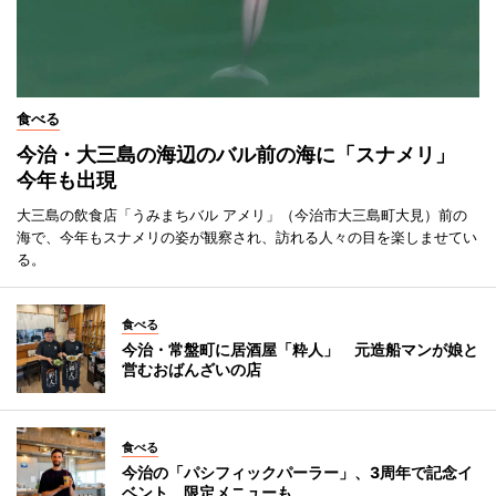
食べる
今治・大三島の海辺のバル前の海に「スナメリ」
今年も出現
大三島の飲食店「うみまちバル アメリ」（今治市大三島町大見）前の
海で、今年もスナメリの姿が観察され、訪れる人々の目を楽しませてい
る。
食べる
今治・常盤町に居酒屋「粋人」 元造船マンが娘と
営むおばんざいの店
食べる
今治の「パシフィックパーラー」、3周年で記念イ
ベント 限定メニューも