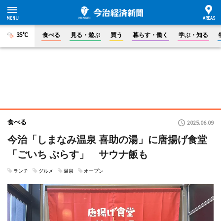
35°C
食べる
見る・遊ぶ
買う
暮らす・働く
学ぶ・知る
食べる
2025.06.09
今治「しまなみ温泉 喜助の湯」に唐揚げ食堂
「ごいち ぷらす」 サウナ飯も
ランチ
グルメ
温泉
オープン