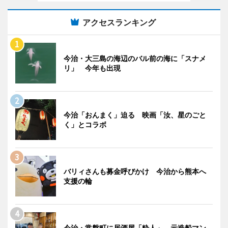
アクセスランキング
今治・大三島の海辺のバル前の海に「スナメ
リ」 今年も出現
今治「おんまく」迫る 映画「汝、星のごと
く」とコラボ
バリィさんも募金呼びかけ 今治から熊本へ
支援の輪
今治・常盤町に居酒屋「粋人」 元造船マン