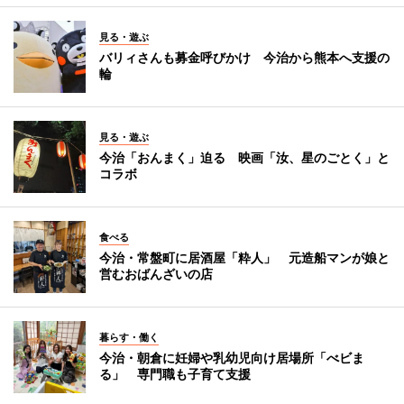
見る・遊ぶ
バリィさんも募金呼びかけ 今治から熊本へ支援の
輪
見る・遊ぶ
今治「おんまく」迫る 映画「汝、星のごとく」と
コラボ
食べる
今治・常盤町に居酒屋「粋人」 元造船マンが娘と
営むおばんざいの店
暮らす・働く
今治・朝倉に妊婦や乳幼児向け居場所「べビま
る」 専門職も子育て支援