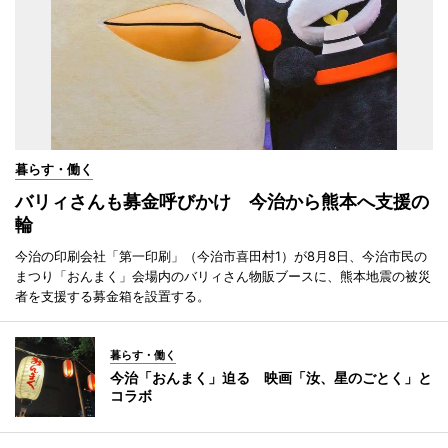
暮らす・働く
バリィさんも募金呼びかけ 今治から熊本へ支援の
輪
今治の印刷会社「第一印刷」（今治市喜田村1）が8月8日、今治市民の
まつり「おんまく」会場内のバリィさん物販ブースに、熊本地震の被災
者を支援する募金箱を設置する。
暮らす・働く
今治「おんまく」迫る 映画「汝、星のごとく」と
コラボ