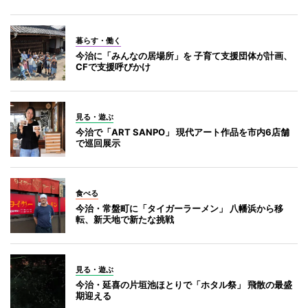
暮らす・働く
今治に「みんなの居場所」を 子育て支援団体が計画、
CFで支援呼びかけ
見る・遊ぶ
今治で「ART SANPO」 現代アート作品を市内6店舗
で巡回展示
食べる
今治・常盤町に「タイガーラーメン」 八幡浜から移
転、新天地で新たな挑戦
見る・遊ぶ
今治・延喜の片垣池ほとりで「ホタル祭」 飛散の最盛
期迎える