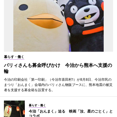
暮らす・働く
バリィさんも募金呼びかけ 今治から熊本へ支援の
輪
今治の印刷会社「第一印刷」（今治市喜田村1）が8月8日、今治市民の
まつり「おんまく」会場内のバリィさん物販ブースに、熊本地震の被災
者を支援する募金箱を設置する。
暮らす・働く
今治「おんまく」迫る 映画「汝、星のごとく」と
コラボ