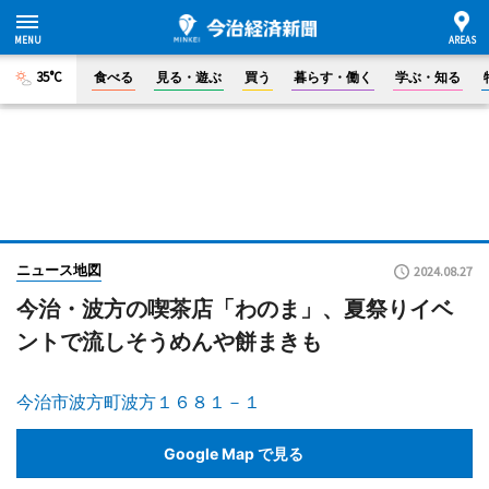
35°C
食べる
見る・遊ぶ
買う
暮らす・働く
学ぶ・知る
ニュース地図
2024.08.27
今治・波方の喫茶店「わのま」、夏祭りイベ
ントで流しそうめんや餅まきも
今治市波方町波方１６８１－１
Google Map で見る