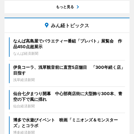
もっと見る
みん経トピックス
なんば高島屋でバラエティー番組「プレバト」展覧会 作
品450点超展示
なんば経済新聞
伊良コーラ、浅草観音前に直営5店舗目 「300年続く店」
目指す
浅草経済新聞
仙台七夕まつり開幕 中心部商店街に大型飾り300本、青
空の下で風に揺れ
仙台経済新聞
博多で水遊びイベント 映画「ミニオンズ＆モンスター
ズ」とコラボ
博多経済新聞