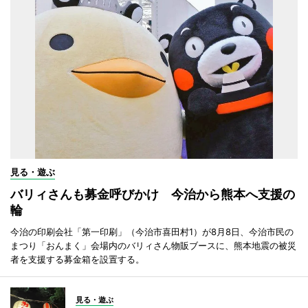
見る・遊ぶ
バリィさんも募金呼びかけ 今治から熊本へ支援の
輪
今治の印刷会社「第一印刷」（今治市喜田村1）が8月8日、今治市民の
まつり「おんまく」会場内のバリィさん物販ブースに、熊本地震の被災
者を支援する募金箱を設置する。
見る・遊ぶ