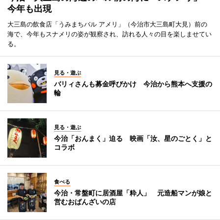
今年も出現
大三島の飲食店「うみまちバル アメリ」（今治市大三島町大見）前の
海で、今年もスナメリの姿が観察され、訪れる人々の目を楽しませてい
る。
見る・遊ぶ
バリィさんも募金呼びかけ 今治から熊本へ支援の
輪
見る・遊ぶ
今治「おんまく」迫る 映画「汝、星のごとく」と
コラボ
食べる
今治・常盤町に居酒屋「粋人」 元造船マンが娘と
営むおばんざいの店