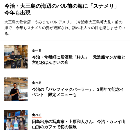
今治・大三島の海辺のバル前の海に「スナメリ」
今年も出現
大三島の飲食店「うみまちバル アメリ」（今治市大三島町大見）前の
海で、今年もスナメリの姿が観察され、訪れる人々の目を楽しませてい
る。
食べる
今治・常盤町に居酒屋「粋人」 元造船マンが娘と
営むおばんざいの店
食べる
今治の「パシフィックパーラー」、3周年で記念イ
ベント 限定メニューも
食べる
因島出身の写真家・上原和人さん、今治・カレイ山
山頂のカフェで初の個展