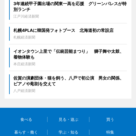
3年連続甲子園出場の関東一高を応援 グリーンパレスが特
別ランチ
江戸川経済新聞
札幌4PLAに韓国発フォトブース 北海道初の常設店
札幌経済新聞
イオンタウン上里で「伝統芸能まつり」 獅子舞や太鼓、
着物体験も
本庄経済新聞
佐賀の演劇団体・猫を飼う、八戸で初公演 男女の関係、
ピアノや彫刻を交えて
八戸経済新聞
食べる
見る・遊ぶ
買う
暮らす・働く
学ぶ・知る
特集