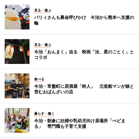
見る・遊ぶ
バリィさんも募金呼びかけ 今治から熊本へ支援の
輪
見る・遊ぶ
今治「おんまく」迫る 映画「汝、星のごとく」と
コラボ
食べる
今治・常盤町に居酒屋「粋人」 元造船マンが娘と
営むおばんざいの店
暮らす・働く
今治・朝倉に妊婦や乳幼児向け居場所「べビま
る」 専門職も子育て支援