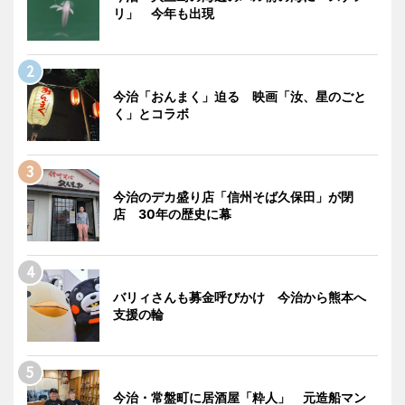
リ」 今年も出現
今治「おんまく」迫る 映画「汝、星のごと
く」とコラボ
今治のデカ盛り店「信州そば久保田」が閉
店 30年の歴史に幕
バリィさんも募金呼びかけ 今治から熊本へ
支援の輪
今治・常盤町に居酒屋「粋人」 元造船マン