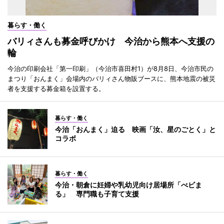
暮らす・働く
バリィさんも募金呼びかけ 今治から熊本へ支援の
輪
今治の印刷会社「第一印刷」（今治市喜田村1）が8月8日、今治市民の
まつり「おんまく」会場内のバリィさん物販ブースに、熊本地震の被災
者を支援する募金箱を設置する。
暮らす・働く
今治「おんまく」迫る 映画「汝、星のごとく」と
コラボ
暮らす・働く
今治・朝倉に妊婦や乳幼児向け居場所「べビま
る」 専門職も子育て支援