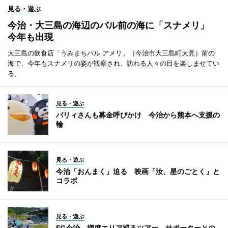
見る・遊ぶ
今治・大三島の海辺のバル前の海に「スナメリ」
今年も出現
大三島の飲食店「うみまちバル アメリ」（今治市大三島町大見）前の
海で、今年もスナメリの姿が観察され、訪れる人々の目を楽しませてい
る。
見る・遊ぶ
バリィさんも募金呼びかけ 今治から熊本へ支援の
輪
見る・遊ぶ
今治「おんまく」迫る 映画「汝、星のごとく」と
コラボ
見る・遊ぶ
FC今治、増席エリア巡るツアー サポーターとの