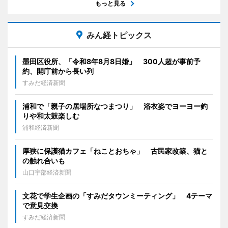
もっと見る
みん経トピックス
墨田区役所、「令和8年8月8日婚」 300人超が事前予
約、開庁前から長い列
すみだ経済新聞
浦和で「親子の居場所なつまつり」 浴衣姿でヨーヨー釣
りや和太鼓楽しむ
浦和経済新聞
厚狭に保護猫カフェ「ねことおちゃ」 古民家改築、猫と
の触れ合いも
山口宇部経済新聞
文花で学生企画の「すみだタウンミーティング」 4テーマ
で意見交換
すみだ経済新聞