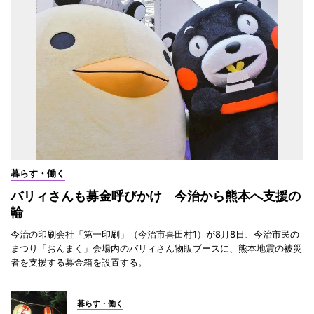
暮らす・働く
バリィさんも募金呼びかけ 今治から熊本へ支援の
輪
今治の印刷会社「第一印刷」（今治市喜田村1）が8月8日、今治市民の
まつり「おんまく」会場内のバリィさん物販ブースに、熊本地震の被災
者を支援する募金箱を設置する。
暮らす・働く