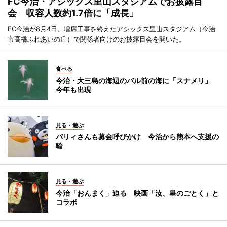
FC今治・アシックス里山スタジアムでお披露目
会 収容人数約1.7倍に「成長」
FC今治が8月4日、増席工事を終えたアシックス里山スタジアム（今治
市高橋ふれあいの丘）で関係者向けのお披露目会を開いた。
食べる
今治・大三島の海辺のバル前の海に「スナメリ」
今年も出現
見る・遊ぶ
バリィさんも募金呼びかけ 今治から熊本へ支援の
輪
見る・遊ぶ
今治「おんまく」迫る 映画「汝、星のごとく」と
コラボ