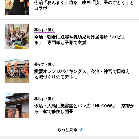
今治「おんまく」迫る 映画「汝、星のごとく」と
コラボ
暮らす・働く
今治・朝倉に妊婦や乳幼児向け居場所「べビま
る」 専門職も子育て支援
暮らす・働く
愛媛オレンジバイキングス、今治・神宮で田植え
地域づくりのモデルに
暮らす・働く
今治・大島に美容室とパン店「Nie1066」 京都か
ら一家で移住し開業
もっと見る