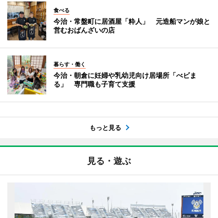
食べる
今治・常盤町に居酒屋「粋人」 元造船マンが娘と
営むおばんざいの店
暮らす・働く
今治・朝倉に妊婦や乳幼児向け居場所「べビま
る」 専門職も子育て支援
もっと見る
見る・遊ぶ