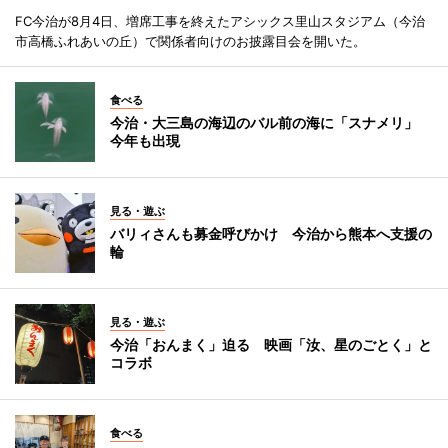
FC今治が8月4日、増席工事を終えたアシックス里山スタジアム（今治
市高橋ふれあいの丘）で関係者向けのお披露目会を開いた。
食べる
今治・大三島の海辺のバル前の海に「スナメリ」
今年も出現
見る・遊ぶ
バリィさんも募金呼びかけ 今治から熊本へ支援の
輪
見る・遊ぶ
今治「おんまく」迫る 映画「汝、星のごとく」と
コラボ
食べる