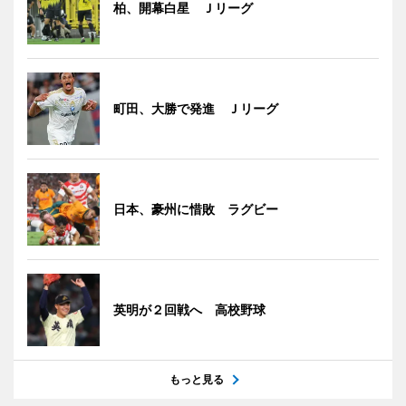
柏、開幕白星 Ｊリーグ
町田、大勝で発進 Ｊリーグ
日本、豪州に惜敗 ラグビー
英明が２回戦へ 高校野球
もっと見る