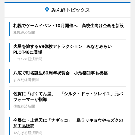
みん経トピックス
札幌でゲームイベント10月開催へ 高校生向け企画を新設
札幌経済新聞
火星を旅するVR体験アトラクション みなとみらい
PLOT48に登場
ヨコハマ経済新聞
八広で町名誕生60周年祝賀会 小池都知事も祝福
すみだ経済新聞
佐賀に「ばくてん屋」 「シルク・ドゥ・ソレイユ」元パ
フォーマーが指導
佐賀経済新聞
今帰仁・上運天に「ナギッコ」 島ラッキョウやモズクの
加工品販売
やんばる経済新聞