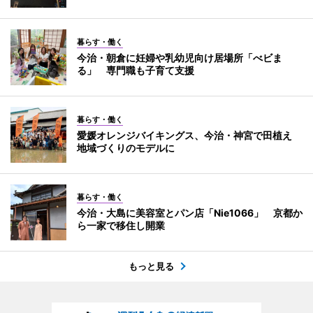
暮らす・働く
今治・朝倉に妊婦や乳幼児向け居場所「べビま
る」 専門職も子育て支援
暮らす・働く
愛媛オレンジバイキングス、今治・神宮で田植え
地域づくりのモデルに
暮らす・働く
今治・大島に美容室とパン店「Nie1066」 京都か
ら一家で移住し開業
もっと見る