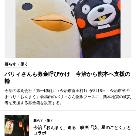
暮らす・働く
バリィさんも募金呼びかけ 今治から熊本へ支援の
輪
今治の印刷会社「第一印刷」（今治市喜田村1）が8月8日、今治市民の
まつり「おんまく」会場内のバリィさん物販ブースに、熊本地震の被災
者を支援する募金箱を設置する。
暮らす・働く
今治「おんまく」迫る 映画「汝、星のごとく」と
コラボ