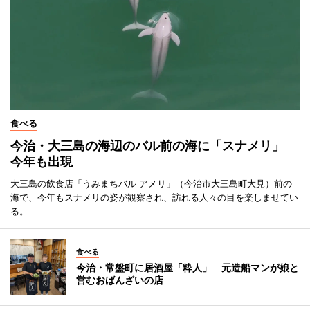
食べる
今治・大三島の海辺のバル前の海に「スナメリ」
今年も出現
大三島の飲食店「うみまちバル アメリ」（今治市大三島町大見）前の
海で、今年もスナメリの姿が観察され、訪れる人々の目を楽しませてい
る。
食べる
今治・常盤町に居酒屋「粋人」 元造船マンが娘と
営むおばんざいの店