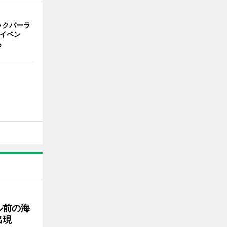
ックパーラ
念イベン
も
ル前の海
出現