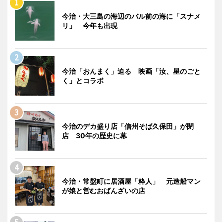
今治・大三島の海辺のバル前の海に「スナメ
リ」 今年も出現
今治「おんまく」迫る 映画「汝、星のごと
く」とコラボ
今治のデカ盛り店「信州そば久保田」が閉
店 30年の歴史に幕
今治・常盤町に居酒屋「粋人」 元造船マン
が娘と営むおばんざいの店