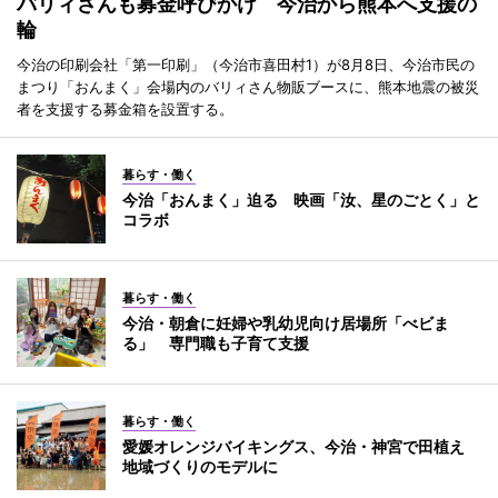
バリィさんも募金呼びかけ 今治から熊本へ支援の
輪
今治の印刷会社「第一印刷」（今治市喜田村1）が8月8日、今治市民の
まつり「おんまく」会場内のバリィさん物販ブースに、熊本地震の被災
者を支援する募金箱を設置する。
暮らす・働く
今治「おんまく」迫る 映画「汝、星のごとく」と
コラボ
暮らす・働く
今治・朝倉に妊婦や乳幼児向け居場所「べビま
る」 専門職も子育て支援
暮らす・働く
愛媛オレンジバイキングス、今治・神宮で田植え
地域づくりのモデルに