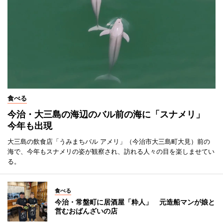
食べる
今治・大三島の海辺のバル前の海に「スナメリ」
今年も出現
大三島の飲食店「うみまちバル アメリ」（今治市大三島町大見）前の
海で、今年もスナメリの姿が観察され、訪れる人々の目を楽しませてい
る。
食べる
今治・常盤町に居酒屋「粋人」 元造船マンが娘と
営むおばんざいの店