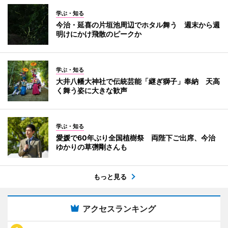
学ぶ・知る
今治・延喜の片垣池周辺でホタル舞う 週末から週
明けにかけ飛散のピークか
学ぶ・知る
大井八幡大神社で伝統芸能「継ぎ獅子」奉納 天高
く舞う姿に大きな歓声
学ぶ・知る
愛媛で60年ぶり全国植樹祭 両陛下ご出席、今治
ゆかりの草彅剛さんも
もっと見る
アクセスランキング