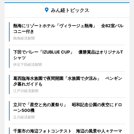
みん経トピックス
熱海にリゾートホテル「ヴィラージュ熱海」 全82室バル
コニー付き
熱海経済新聞
下田でバレー「IZUBLUE CUP」 優勝賞品はオリジナルT
シャツ
伊豆下田経済新聞
葛西臨海水族園で夜間開園「水族園で夕涼み」 ペンギン
夕暮れガイドも
江戸川経済新聞
立川で「星空と光の夏祭り」 昭和記念公園の夜空にドロ
ーン500機
立川経済新聞
千葉市の海辺フォトコンテスト 海辺の風景や人々テーマ