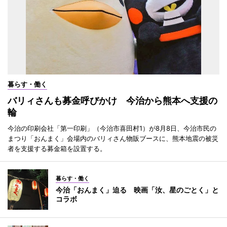
暮らす・働く
バリィさんも募金呼びかけ 今治から熊本へ支援の
輪
今治の印刷会社「第一印刷」（今治市喜田村1）が8月8日、今治市民の
まつり「おんまく」会場内のバリィさん物販ブースに、熊本地震の被災
者を支援する募金箱を設置する。
暮らす・働く
今治「おんまく」迫る 映画「汝、星のごとく」と
コラボ