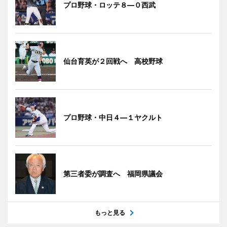
プロ野球・ロッテ８―０西武
仙台育英が２回戦へ 高校野球
プロ野球・中日４―１ヤクルト
第三者委が調査へ 福岡県議会
もっと見る