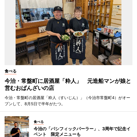
食べる
今治・常盤町に居酒屋「粋人」 元造船マンが娘と
営むおばんざいの店
今治・常盤町の居酒屋「粋人（すいじん）」（今治市常盤町4）がオー
プンして、8月5日で半年がたつ。
食べる
今治の「パシフィックパーラー」、3周年で記念イ
ベント 限定メニューも