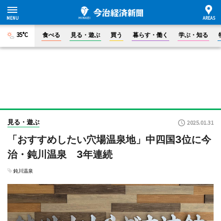
35°C
食べる
見る・遊ぶ
買う
暮らす・働く
学ぶ・知る
見る・遊ぶ
2025.01.31
「おすすめしたい穴場温泉地」中四国3位に今
治・鈍川温泉 3年連続
鈍川温泉