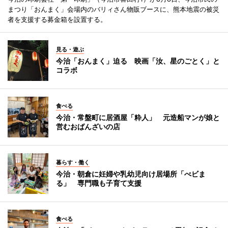
まつり「おんまく」会場内のバリィさん物販ブースに、熊本地震の被災
者を支援する募金箱を設置する。
見る・遊ぶ
今治「おんまく」迫る 映画「汝、星のごとく」と
コラボ
食べる
今治・常盤町に居酒屋「粋人」 元造船マンが娘と
営むおばんざいの店
暮らす・働く
今治・朝倉に妊婦や乳幼児向け居場所「べビま
る」 専門職も子育て支援
食べる