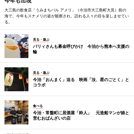
今年も出現
大三島の飲食店「うみまちバル アメリ」（今治市大三島町大見）前の
海で、今年もスナメリの姿が観察され、訪れる人々の目を楽しませてい
る。
見る・遊ぶ
バリィさんも募金呼びかけ 今治から熊本へ支援の
輪
見る・遊ぶ
今治「おんまく」迫る 映画「汝、星のごとく」と
コラボ
食べる
今治・常盤町に居酒屋「粋人」 元造船マンが娘と
営むおばんざいの店