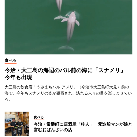
食べる
今治・大三島の海辺のバル前の海に「スナメリ」
今年も出現
大三島の飲食店「うみまちバル アメリ」（今治市大三島町大見）前の
海で、今年もスナメリの姿が観察され、訪れる人々の目を楽しませてい
る。
食べる
今治・常盤町に居酒屋「粋人」 元造船マンが娘と
営むおばんざいの店