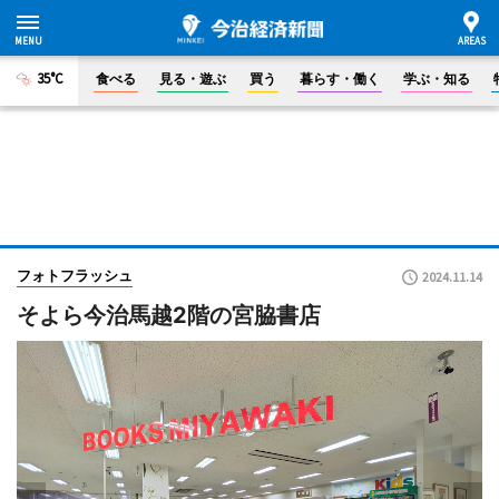
35°C
食べる
見る・遊ぶ
買う
暮らす・働く
学ぶ・知る
フォトフラッシュ
2024.11.14
そよら今治馬越2階の宮脇書店