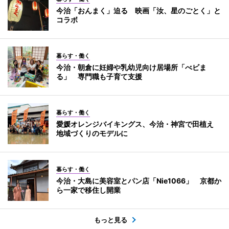
今治「おんまく」迫る 映画「汝、星のごとく」と
コラボ
暮らす・働く
今治・朝倉に妊婦や乳幼児向け居場所「べビま
る」 専門職も子育て支援
暮らす・働く
愛媛オレンジバイキングス、今治・神宮で田植え
地域づくりのモデルに
暮らす・働く
今治・大島に美容室とパン店「Nie1066」 京都か
ら一家で移住し開業
もっと見る