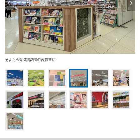
そよら今治馬越2階の宮脇書店