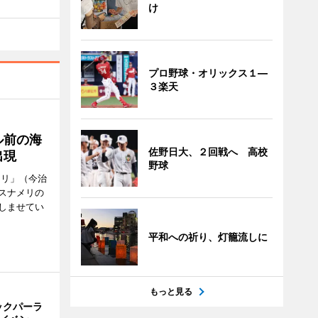
け
プロ野球・オリックス１―
３楽天
ル前の海
佐野日大、２回戦へ 高校
出現
野球
メリ」（今治
スナメリの
しませてい
平和への祈り、灯籠流しに
もっと見る
ックパーラ