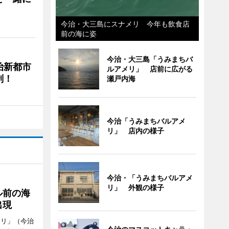
今治・大三島にスナメリ 今年も飲食店
前の海に姿
今治・大三島「うみまちバ
治新都市
ルアメリ」 店前に広がる
剖！
瀬戸内海
今治「うみまちバルアメ
リ」 店内の様子
今治・「うみまちバルアメ
リ」 外観の様子
ル前の海
出現
メリ」（今治