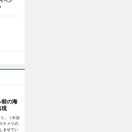
念イベン
も
ル前の海
出現
メリ」（今治
スナメリの
しませてい