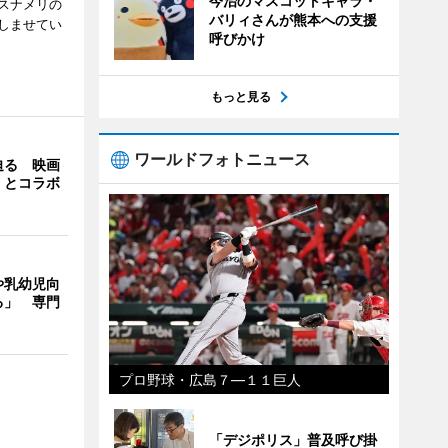
今治のマスコットキャラ・
スナメリの
バリィさんが熊本への支援
しませてい
呼びかけ
もっと見る
ワールドフォトニュース
迫る 映画
」とコラボ
や乳幼児向
る」 専門
プロ野球・広島７―１１巨人
「デジポリス」普及呼び掛