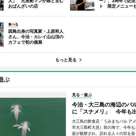
人」 元造船マンが娘と営む
ー」、3周年で記
おばんざいの店
ト 限定メニュー
食べる
因島出身の写真家・上原和人
さん、今治・カレイ山山頂の
カフェで初の個展
もっと見る
遊ぶ
見る・遊ぶ
今治・大三島の海辺のバ
に「スナメリ」 今年も
大三島の飲食店「うみまちバル ア
市大三島町大見）前の海で、今年も
姿が観察され、訪れる人々の目を楽