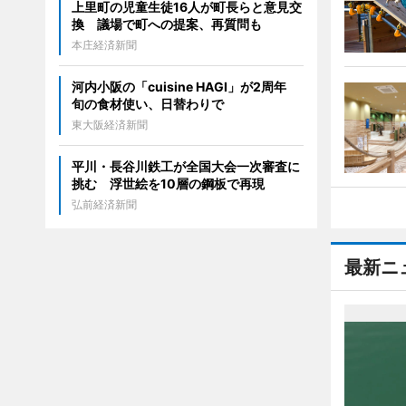
上里町の児童生徒16人が町長らと意見交
換 議場で町への提案、再質問も
本庄経済新聞
河内小阪の「cuisine HAGI」が2周年
旬の食材使い、日替わりで
東大阪経済新聞
平川・長谷川鉄工が全国大会一次審査に
挑む 浮世絵を10層の鋼板で再現
弘前経済新聞
最新ニ