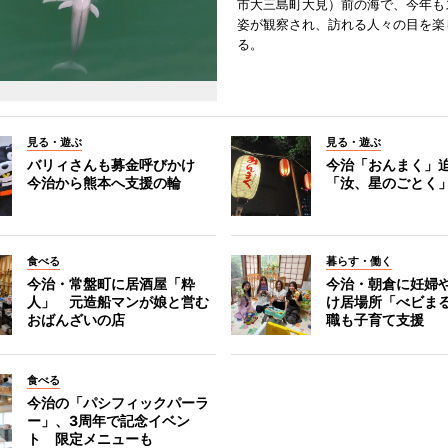
市大三島町大見）前の海で、今年も
姿が観察され、訪れる人々の目を楽
る。
見る・遊ぶ
見る・遊ぶ
バリィさんも募金呼びかけ
今治「おんまく」
今治から熊本へ支援の輪
「汝、星のごとく
食べる
暮らす・働く
今治・常盤町に居酒屋「粋
今治・朝倉に妊婦
人」 元造船マンが娘と営む
け居場所「べビま
おばんざいの店
職も子育て支援
食べる
今治の「パシフィックパーラ
ー」、3周年で記念イベン
ト 限定メニューも