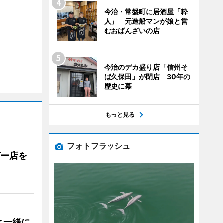
今治・常盤町に居酒屋「粋
人」 元造船マンが娘と営
むおばんざいの店
今治のデカ盛り店「信州そ
ば久保田」が閉店 30年の
歴史に幕
もっと見る
フォトフラッシュ
ガー店を
と一緒に