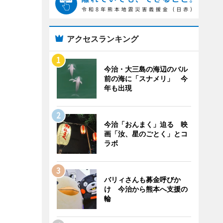
アクセスランキング
今治・大三島の海辺のバル
前の海に「スナメリ」 今
年も出現
今治「おんまく」迫る 映
画「汝、星のごとく」とコ
ラボ
バリィさんも募金呼びか
け 今治から熊本へ支援の
輪