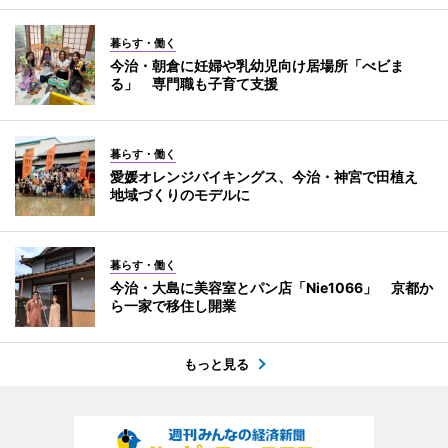
暮らす・働く
今治・朝倉に妊婦や乳幼児向け居場所「べビま
る」 専門職も子育て支援
暮らす・働く
愛媛オレンジバイキングス、今治・神宮で田植え
地域づくりのモデルに
暮らす・働く
今治・大島に美容室とパン店「Nie1066」 京都か
ら一家で移住し開業
もっと見る