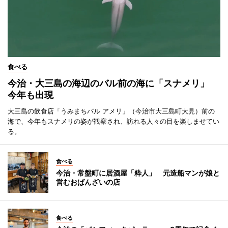
食べる
今治・大三島の海辺のバル前の海に「スナメリ」
今年も出現
大三島の飲食店「うみまちバル アメリ」（今治市大三島町大見）前の
海で、今年もスナメリの姿が観察され、訪れる人々の目を楽しませてい
る。
食べる
今治・常盤町に居酒屋「粋人」 元造船マンが娘と
営むおばんざいの店
食べる