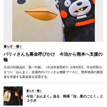
暮らす・働く
バリィさんも募金呼びかけ 今治から熊本へ支援の
輪
今治の印刷会社「第一印刷」（今治市喜田村1）が8月8日、今治市民の
まつり「おんまく」会場内のバリィさん物販ブースに、熊本地震の被災
者を支援する募金箱を設置する。
暮らす・働く
今治「おんまく」迫る 映画「汝、星のごとく」と
コラボ