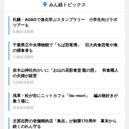
みん経トピックス
札幌・AOAOで進化学ぶスタンプラリー 小学生向けラボ
ツアーも
札幌経済新聞
千葉県立中央博物館で「ちば恐竜博」 巨大肉食恐竜や海
の捕食者も
千葉経済新聞
岩木山神社向かいに「お山の花彩食堂 龍の憩」 和食職人
の夫婦が経営
弘前経済新聞
浅草・松が谷にニットカフェ「ito-mori」 編み物好きが
集う場に
浅草経済新聞
北習志野の老舗精肉店「鳥吉」が創業170周年 幕末から
続くのれん守る