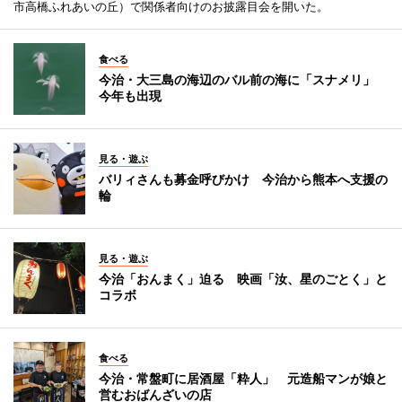
市高橋ふれあいの丘）で関係者向けのお披露目会を開いた。
食べる
今治・大三島の海辺のバル前の海に「スナメリ」
今年も出現
見る・遊ぶ
バリィさんも募金呼びかけ 今治から熊本へ支援の
輪
見る・遊ぶ
今治「おんまく」迫る 映画「汝、星のごとく」と
コラボ
食べる
今治・常盤町に居酒屋「粋人」 元造船マンが娘と
営むおばんざいの店