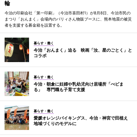
輪
今治の印刷会社「第一印刷」（今治市喜田村1）が8月8日、今治市民の
まつり「おんまく」会場内のバリィさん物販ブースに、熊本地震の被災
者を支援する募金箱を設置する。
暮らす・働く
今治「おんまく」迫る 映画「汝、星のごとく」と
コラボ
暮らす・働く
今治・朝倉に妊婦や乳幼児向け居場所「べビま
る」 専門職も子育て支援
暮らす・働く
愛媛オレンジバイキングス、今治・神宮で田植え
地域づくりのモデルに