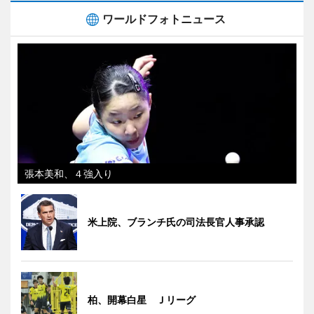
ワールドフォトニュース
張本美和、４強入り
米上院、ブランチ氏の司法長官人事承認
柏、開幕白星 Ｊリーグ