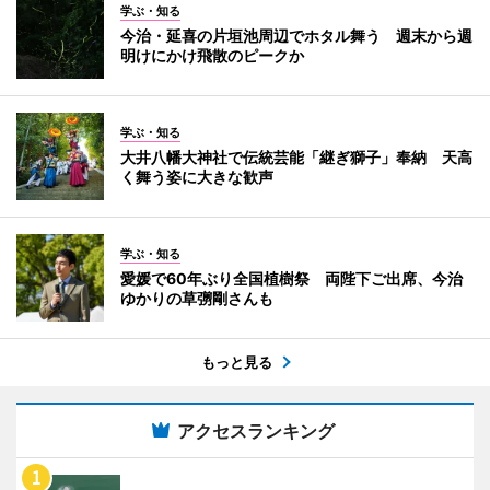
学ぶ・知る
今治・延喜の片垣池周辺でホタル舞う 週末から週
明けにかけ飛散のピークか
学ぶ・知る
大井八幡大神社で伝統芸能「継ぎ獅子」奉納 天高
く舞う姿に大きな歓声
学ぶ・知る
愛媛で60年ぶり全国植樹祭 両陛下ご出席、今治
ゆかりの草彅剛さんも
もっと見る
アクセスランキング