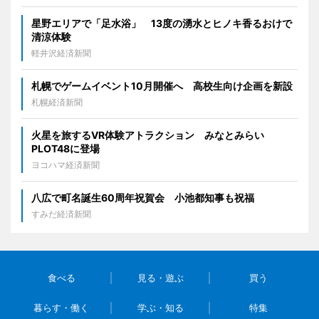
星野エリアで「足水浴」 13度の湧水とヒノキ香るおけで
清涼体験
軽井沢経済新聞
札幌でゲームイベント10月開催へ 高校生向け企画を新設
札幌経済新聞
火星を旅するVR体験アトラクション みなとみらい
PLOT48に登場
ヨコハマ経済新聞
八広で町名誕生60周年祝賀会 小池都知事も祝福
すみだ経済新聞
食べる
見る・遊ぶ
買う
暮らす・働く
学ぶ・知る
特集