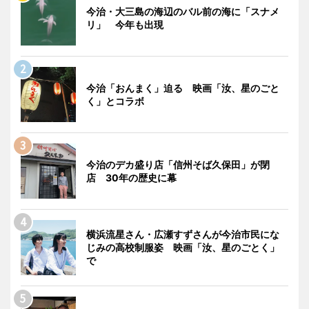
今治・大三島の海辺のバル前の海に「スナメ
リ」 今年も出現
今治「おんまく」迫る 映画「汝、星のごと
く」とコラボ
今治のデカ盛り店「信州そば久保田」が閉
店 30年の歴史に幕
横浜流星さん・広瀬すずさんが今治市民にな
じみの高校制服姿 映画「汝、星のごとく」
で