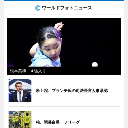
ワールドフォトニュース
張本美和、４強入り
米上院、ブランチ氏の司法長官人事承認
柏、開幕白星 Ｊリーグ