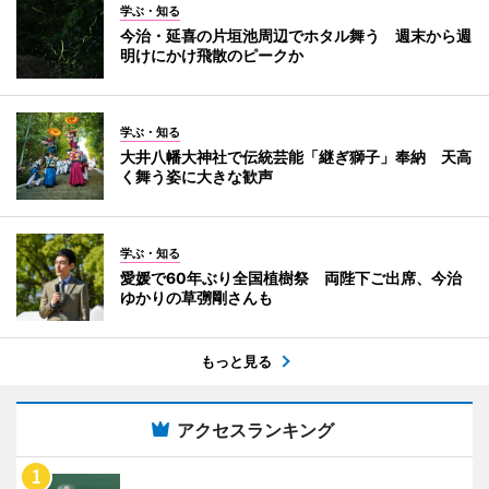
学ぶ・知る
今治・延喜の片垣池周辺でホタル舞う 週末から週
明けにかけ飛散のピークか
学ぶ・知る
大井八幡大神社で伝統芸能「継ぎ獅子」奉納 天高
く舞う姿に大きな歓声
学ぶ・知る
愛媛で60年ぶり全国植樹祭 両陛下ご出席、今治
ゆかりの草彅剛さんも
もっと見る
アクセスランキング