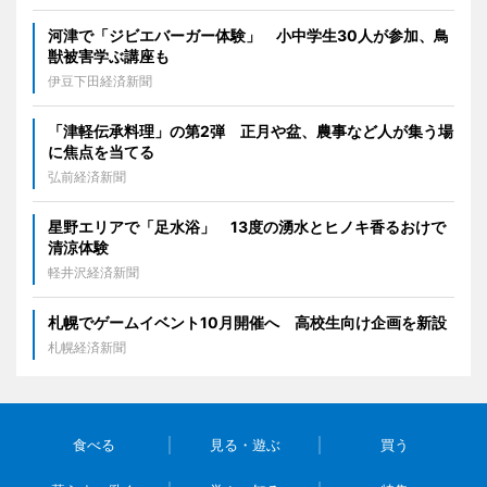
河津で「ジビエバーガー体験」 小中学生30人が参加、鳥
獣被害学ぶ講座も
伊豆下田経済新聞
「津軽伝承料理」の第2弾 正月や盆、農事など人が集う場
に焦点を当てる
弘前経済新聞
星野エリアで「足水浴」 13度の湧水とヒノキ香るおけで
清涼体験
軽井沢経済新聞
札幌でゲームイベント10月開催へ 高校生向け企画を新設
札幌経済新聞
食べる
見る・遊ぶ
買う