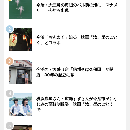
今治・大三島の海辺のバル前の海に「スナメ
リ」 今年も出現
今治「おんまく」迫る 映画「汝、星のごと
く」とコラボ
今治のデカ盛り店「信州そば久保田」が閉
店 30年の歴史に幕
横浜流星さん・広瀬すずさんが今治市民にな
じみの高校制服姿 映画「汝、星のごとく」
で