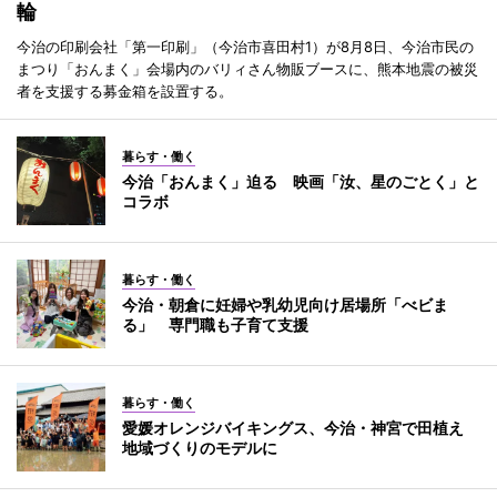
輪
今治の印刷会社「第一印刷」（今治市喜田村1）が8月8日、今治市民の
まつり「おんまく」会場内のバリィさん物販ブースに、熊本地震の被災
者を支援する募金箱を設置する。
暮らす・働く
今治「おんまく」迫る 映画「汝、星のごとく」と
コラボ
暮らす・働く
今治・朝倉に妊婦や乳幼児向け居場所「べビま
る」 専門職も子育て支援
暮らす・働く
愛媛オレンジバイキングス、今治・神宮で田植え
地域づくりのモデルに