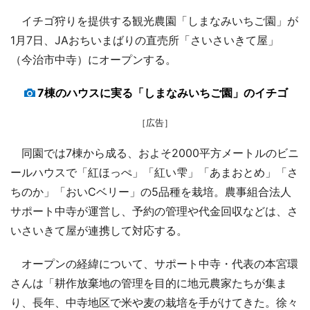
イチゴ狩りを提供する観光農園「しまなみいちご園」が
1月7日、JAおちいまばりの直売所「さいさいきて屋」
（今治市中寺）にオープンする。
7棟のハウスに実る「しまなみいちご園」のイチゴ
［広告］
同園では7棟から成る、およそ2000平方メートルのビニ
ールハウスで「紅ほっぺ」「紅い雫」「あまおとめ」「さ
ちのか」「おいCベリー」の5品種を栽培。農事組合法人
サポート中寺が運営し、予約の管理や代金回収などは、さ
いさいきて屋が連携して対応する。
オープンの経緯について、サポート中寺・代表の本宮環
さんは「耕作放棄地の管理を目的に地元農家たちが集ま
り、長年、中寺地区で米や麦の栽培を手がけてきた。徐々