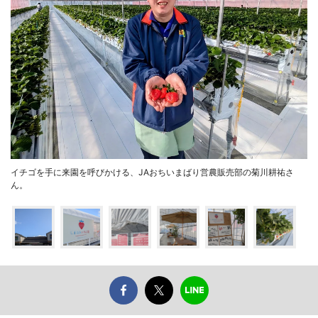
イチゴを手に来園を呼びかける、JAおちいまばり営農販売部の菊川耕祐さ
ん。