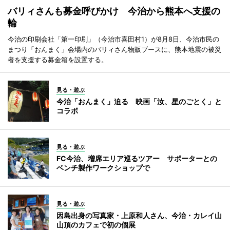
バリィさんも募金呼びかけ 今治から熊本へ支援の
輪
今治の印刷会社「第一印刷」（今治市喜田村1）が8月8日、今治市民の
まつり「おんまく」会場内のバリィさん物販ブースに、熊本地震の被災
者を支援する募金箱を設置する。
見る・遊ぶ
今治「おんまく」迫る 映画「汝、星のごとく」と
コラボ
見る・遊ぶ
FC今治、増席エリア巡るツアー サポーターとの
ベンチ製作ワークショップで
見る・遊ぶ
因島出身の写真家・上原和人さん、今治・カレイ山
山頂のカフェで初の個展