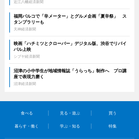
近江八幡経済新聞
福岡パルコで「辛メーター」とグルメ企画「夏辛祭」 ス
タンプラリーも
天神経済新聞
映画「ハチミツとクローバー」デジタル版、渋谷でリバイ
バル上映
シブヤ経済新聞
沼津の小中学生が地域情報誌「うらっち」制作へ プロ講
座で表現力磨く
沼津経済新聞
食べる
見る・遊ぶ
買う
暮らす・働く
学ぶ・知る
特集