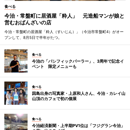
食べる
今治・常盤町に居酒屋「粋人」 元造船マンが娘と
営むおばんざいの店
今治・常盤町の居酒屋「粋人（すいじん）」（今治市常盤町4）がオー
プンして、8月5日で半年がたつ。
食べる
今治の「パシフィックパーラー」、3周年で記念イ
ベント 限定メニューも
食べる
因島出身の写真家・上原和人さん、今治・カレイ山
山頂のカフェで初の個展
食べる
今治経済新聞・上半期PV1位は「フジグラン今治」