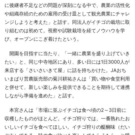
に後継者不足などの問題が深刻になる中で、農業の活性化
や組織存続のための雇用の受け皿として観光農業にチャレ
ンジしようと考えた」と話す。同法人がイチゴの栽培に取
り組むのは初めて。視察や試験栽培を経てノウハウを学
び、オープンにこぎ着けたという。
開園を目指すに当たり、「一緒に農業を盛り上げていき
たい」と、同じ中寺地区にあり、多い日には1日3000人が
来店する「さいさいきて屋」に話を持ちかけた。JAおち
いまばり営農販売部の菊川耕祐さんは「買い物や食堂利用
と併せて、新しい楽しみを提供できることを期待して連携
しながら準備を進めた」と話す。
本宮さんは「市場に並ぶイチゴは食べ頃の2～3日前に
収穫したものがほとんど。イチゴ狩りでは、一番熟れたお
いしいイチゴを食べてほしい。イチゴ狩りの醍醐味（だい