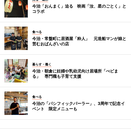
今治「おんまく」迫る 映画「汝、星のごとく」と
コラボ
食べる
今治・常盤町に居酒屋「粋人」 元造船マンが娘と
営むおばんざいの店
暮らす・働く
今治・朝倉に妊婦や乳幼児向け居場所「べビま
る」 専門職も子育て支援
食べる
今治の「パシフィックパーラー」、3周年で記念イ
ベント 限定メニューも