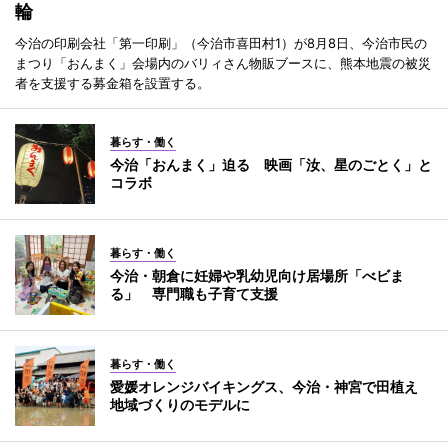
輪
今治の印刷会社「第一印刷」（今治市喜田村1）が8月8日、今治市民の
まつり「おんまく」会場内のバリィさん物販ブースに、熊本地震の被災
者を支援する募金箱を設置する。
暮らす・働く
今治「おんまく」迫る 映画「汝、星のごとく」と
コラボ
暮らす・働く
今治・朝倉に妊婦や乳幼児向け居場所「べビま
る」 専門職も子育て支援
暮らす・働く
愛媛オレンジバイキングス、今治・神宮で田植え
地域づくりのモデルに