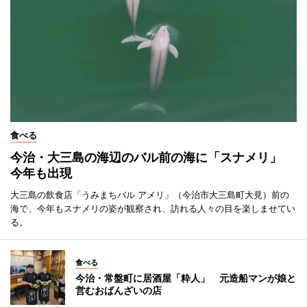
食べる
今治・大三島の海辺のバル前の海に「スナメリ」
今年も出現
大三島の飲食店「うみまちバル アメリ」（今治市大三島町大見）前の
海で、今年もスナメリの姿が観察され、訪れる人々の目を楽しませてい
る。
食べる
今治・常盤町に居酒屋「粋人」 元造船マンが娘と
営むおばんざいの店