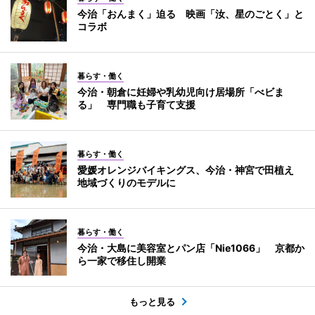
今治「おんまく」迫る 映画「汝、星のごとく」と
コラボ
暮らす・働く
今治・朝倉に妊婦や乳幼児向け居場所「べビま
る」 専門職も子育て支援
暮らす・働く
愛媛オレンジバイキングス、今治・神宮で田植え
地域づくりのモデルに
暮らす・働く
今治・大島に美容室とパン店「Nie1066」 京都か
ら一家で移住し開業
もっと見る