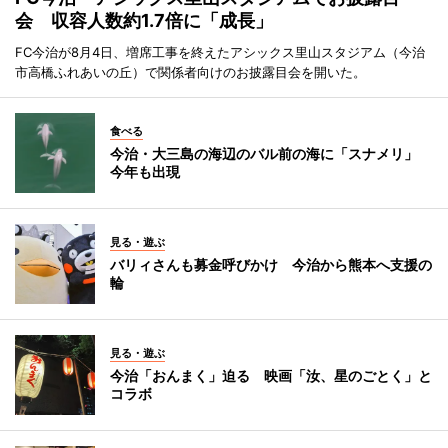
会 収容人数約1.7倍に「成長」
FC今治が8月4日、増席工事を終えたアシックス里山スタジアム（今治
市高橋ふれあいの丘）で関係者向けのお披露目会を開いた。
食べる
今治・大三島の海辺のバル前の海に「スナメリ」
今年も出現
見る・遊ぶ
バリィさんも募金呼びかけ 今治から熊本へ支援の
輪
見る・遊ぶ
今治「おんまく」迫る 映画「汝、星のごとく」と
コラボ