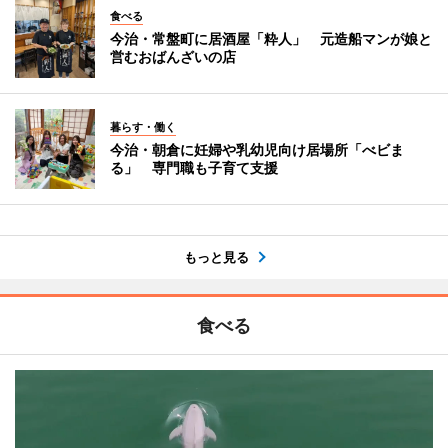
食べる
今治・常盤町に居酒屋「粋人」 元造船マンが娘と
営むおばんざいの店
暮らす・働く
今治・朝倉に妊婦や乳幼児向け居場所「べビま
る」 専門職も子育て支援
もっと見る
食べる