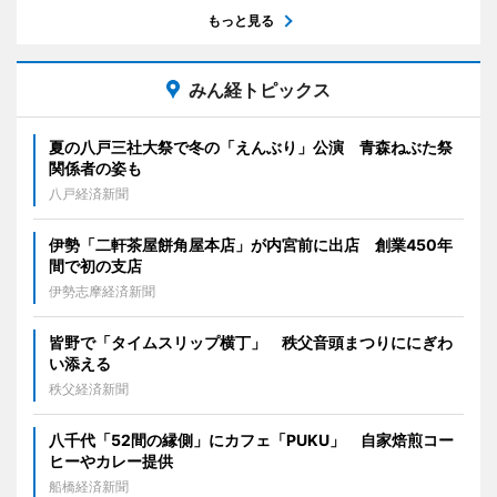
もっと見る
みん経トピックス
夏の八戸三社大祭で冬の「えんぶり」公演 青森ねぶた祭
関係者の姿も
八戸経済新聞
伊勢「二軒茶屋餅角屋本店」が内宮前に出店 創業450年
間で初の支店
伊勢志摩経済新聞
皆野で「タイムスリップ横丁」 秩父音頭まつりににぎわ
い添える
秩父経済新聞
八千代「52間の縁側」にカフェ「PUKU」 自家焙煎コー
ヒーやカレー提供
船橋経済新聞